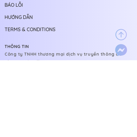
BÁO LỖI
HƯỚNG DẪN
TERMS & CONDITIONS
THÔNG TIN
Công ty TNHH thương mại dịch vụ truyền thông đa
phương tiện Allin
Địa chỉ: 15/2 Nguyễn Đình Chiểu, Phường 4, Phú Nhuận,
Thành phố Hồ Chí Minh, Việt Nam
LIÊN HỆ
Email:
allin140222@gmail.com
@copyright 2022.
Allin ltd. All rights reserved