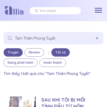
×
|
Truyện
Review
Tất cả
Đang phát hành
Hoàn thành
Tìm thấy 1 kết quả cho “Tam Thiên Phong Tuyết”
SAU KHI TÔI BỊ MỐI
TÌNH ĐẦU TỪ HÔN