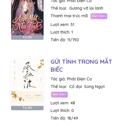
Tác giả:
Phát Điện Cơ
Thể loại:
Gương vỡ lại lành
Thanh mai trúc mã
Lượt xem:
51
Lượt thích:
1
Tự do
Tiến độ:
11/150
GỬI TÌNH TRONG MẮT
BIẾC
Tác giả:
Phát Điện Cơ
Thể loại:
Cổ đại
Sủng Ngọt
Lượt xem:
48
Tự do
Lượt thích:
0
Tiến độ:
18/49