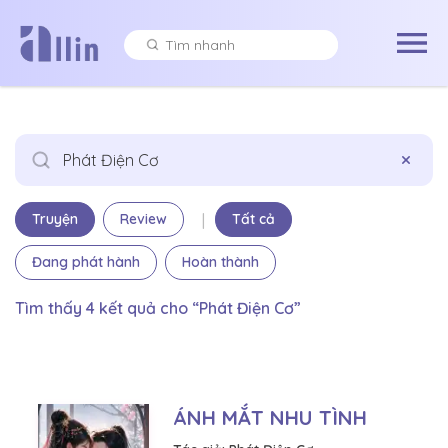
×
|
Truyện
Review
Tất cả
Đang phát hành
Hoàn thành
Tìm thấy 4 kết quả cho “Phát Điện Cơ”
ÁNH MẮT NHU TÌNH