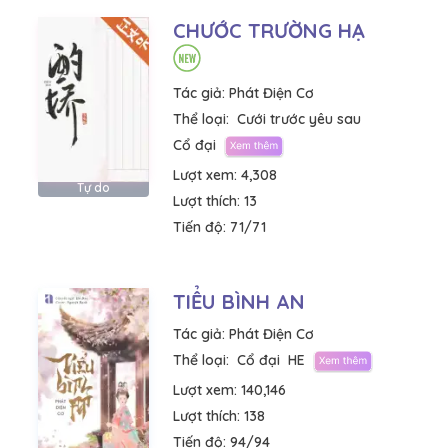
CHƯỚC TRƯỜNG HẠ
Tác giả:
Phát Điện Cơ
Thể loại:
Cưới trước yêu sau
Cổ đại
Lượt xem:
4,308
Tự do
Lượt thích:
13
Tiến độ:
71/71
TIỂU BÌNH AN
Tác giả:
Phát Điện Cơ
Thể loại:
Cổ đại
HE
Lượt xem:
140,146
Lượt thích:
138
Tiến độ:
94/94