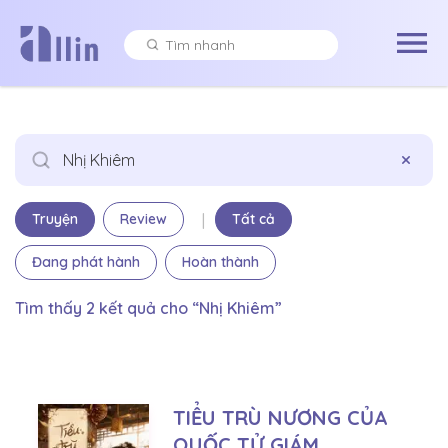
×
|
Truyện
Review
Tất cả
Đang phát hành
Hoàn thành
Tìm thấy 2 kết quả cho “Nhị Khiêm”
TIỂU TRÙ NƯƠNG CỦA
QUỐC TỬ GIÁM