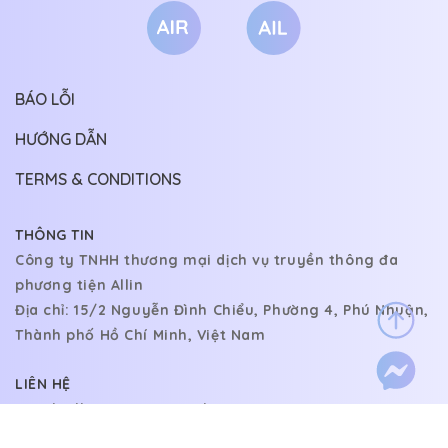
BÁO LỖI
HƯỚNG DẪN
TERMS & CONDITIONS
THÔNG TIN
Công ty TNHH thương mại dịch vụ truyền thông đa
phương tiện Allin
Địa chỉ: 15/2 Nguyễn Đình Chiểu, Phường 4, Phú Nhuận,
Thành phố Hồ Chí Minh, Việt Nam
LIÊN HỆ
Email:
allin140222@gmail.com
@copyright 2022.