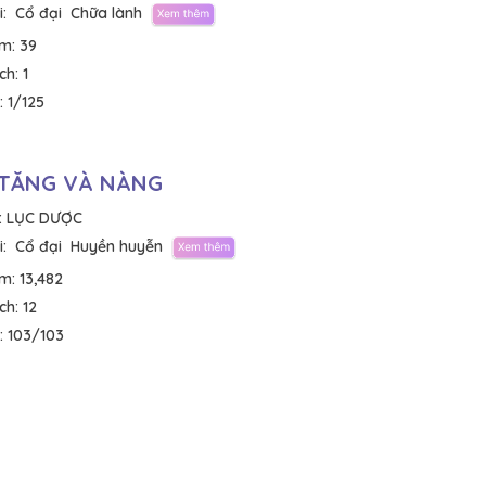
:
Cổ đại
Chữa lành
em:
39
ích:
1
:
1/125
TĂNG VÀ NÀNG
:
LỤC DƯỢC
:
Cổ đại
Huyền huyễn
em:
13,482
ích:
12
:
103/103