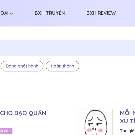
LOẠI
BXH TRUYỆN
BXH REVIEW
Đang phát hành
Hoàn thành
 CHO BẠO QUÂN
MỖI 
XỬ T
Tác giả