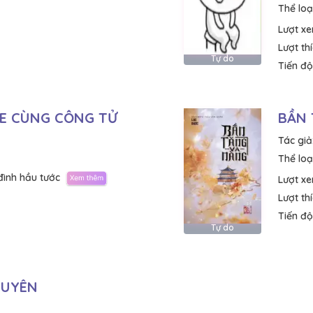
Thể loại
Lượt x
Lượt th
Tự do
Tiến độ
HE CÙNG CÔNG TỬ
BẦN 
Tác giả
Thể loại
đình hầu tước
Lượt x
Lượt th
Tiến độ
Tự do
DUYÊN