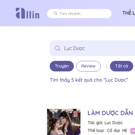
THỂ 
|
Truyện
Review
Tất cả
Tìm thấy 5 kết quả cho “Lục Dược”
LÀM DƯỢC DẪN
Tác giả:
Lục Dược
Thể loại:
Cổ đại
HE