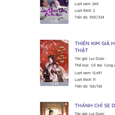
Lượt xem:
260
Lượt thích:
2
Tiến độ:
300/324
Tự do
THIÊN KIM GIẢ 
THẬT
Tác giả:
Lục Dược
Thể loại:
Cổ đại
Cung 
Lượt xem:
12,451
Lượt thích:
11
Tự do
Tiến độ:
126/126
THÁNH CHỈ SE 
Tác giả:
Lục Dược