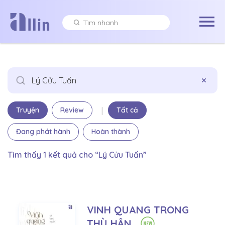
×
|
Truyện
Review
Tất cả
Đang phát hành
Hoàn thành
Tìm thấy 1 kết quả cho “Lý Cửu Tuấn”
VINH QUANG TRONG
THÙ HẬN