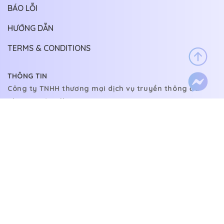
BÁO LỖI
HƯỚNG DẪN
TERMS & CONDITIONS
THÔNG TIN
Công ty TNHH thương mại dịch vụ truyền thông đa
phương tiện Allin
Địa chỉ: 15/2 Nguyễn Đình Chiểu, Phường 4, Phú Nhuận,
Thành phố Hồ Chí Minh, Việt Nam
LIÊN HỆ
Email:
allin140222@gmail.com
@copyright 2022.
Allin ltd. All rights reserved