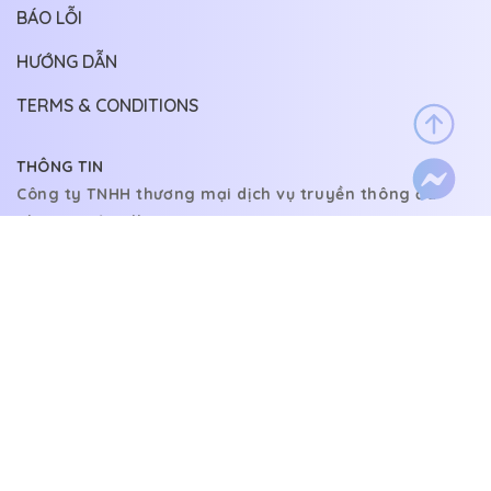
BÁO LỖI
HƯỚNG DẪN
TERMS & CONDITIONS
THÔNG TIN
Công ty TNHH thương mại dịch vụ truyền thông đa
phương tiện Allin
Địa chỉ: 15/2 Nguyễn Đình Chiểu, Phường 4, Phú Nhuận,
Thành phố Hồ Chí Minh, Việt Nam
LIÊN HỆ
Email:
allin140222@gmail.com
@copyright 2022.
Allin ltd. All rights reserved