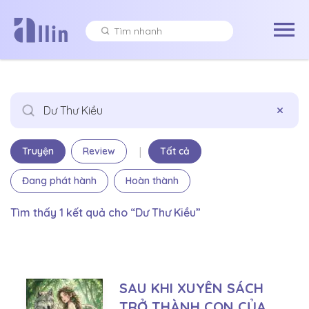
×
|
Truyện
Review
Tất cả
Đang phát hành
Hoàn thành
Tìm thấy 1 kết quả cho “Dư Thư Kiều”
SAU KHI XUYÊN SÁCH
TRỞ THÀNH CON CỦA