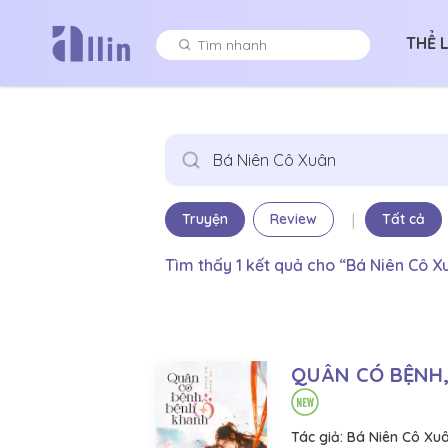
THỂ 
|
Truyện
Review
Tất cả
Tìm thấy 1 kết quả cho “Bá Niên Cô X
QUÂN CÓ BỆNH,
Tác giả:
Bá Niên Cô Xu