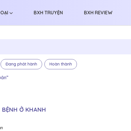
LOẠI
BXH TRUYỆN
BXH REVIEW
Đang phát hành
Hoàn thành
uân”
 BỆNH Ở KHANH
ân