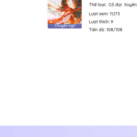
Thể loại:
Cổ đại
Xuyên
Lượt xem:
11,173
Lượt thích:
9
Chuyển ngữ
Tiến độ:
108/108