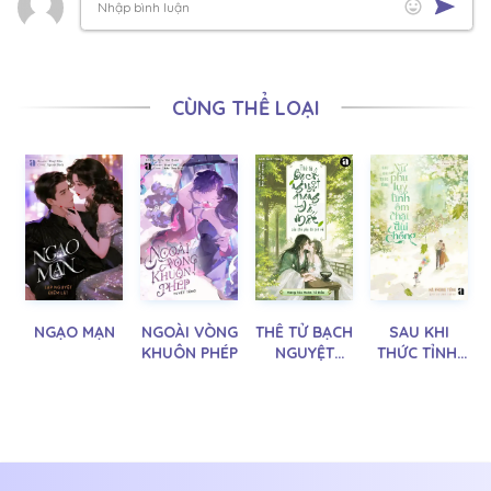
CÙNG THỂ LOẠI
NGẠO MẠN
NGOÀI VÒNG
THÊ TỬ BẠCH
SAU KHI
KHUÔN PHÉP
NGUYỆT
THỨC TỈNH,
QUANG ĐÃ
NỮ PHỤ LỤY
MẤT CỦA
TÌNH ÔM
THỦ PHỤ ĐÃ
CHẶT ĐÙI
TRỞ VỀ
CHỒNG