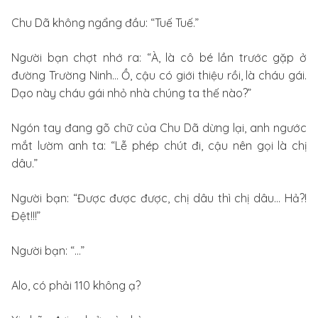
Chu Dã không ngẩng đầu: “Tuế Tuế.”
Người bạn chợt nhớ ra: “À, là cô bé lần trước gặp ở
đường Trường Ninh… Ồ, cậu có giới thiệu rồi, là cháu gái.
Dạo này cháu gái nhỏ nhà chúng ta thế nào?”
Ngón tay đang gõ chữ của Chu Dã dừng lại, anh ngước
mắt lườm anh ta: “Lễ phép chút đi, cậu nên gọi là chị
dâu.”
Người bạn: “Được được được, chị dâu thì chị dâu… Hả?!
Đệt!!!”
Người bạn: “...”
Alo, có phải 110 không ạ?