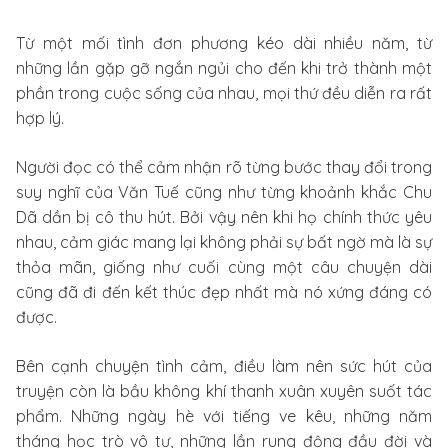
Từ một mối tình đơn phương kéo dài nhiều năm, từ
những lần gặp gỡ ngắn ngủi cho đến khi trở thành một
phần trong cuộc sống của nhau, mọi thứ đều diễn ra rất
hợp lý.
Người đọc có thể cảm nhận rõ từng bước thay đổi trong
suy nghĩ của Văn Tuế cũng như từng khoảnh khắc Chu
Dã dần bị cô thu hút. Bởi vậy nên khi họ chính thức yêu
nhau, cảm giác mang lại không phải sự bất ngờ mà là sự
thỏa mãn, giống như cuối cùng một câu chuyện dài
cũng đã đi đến kết thúc đẹp nhất mà nó xứng đáng có
được.
Bên cạnh chuyện tình cảm, điều làm nên sức hút của
truyện còn là bầu không khí thanh xuân xuyên suốt tác
phẩm. Những ngày hè với tiếng ve kêu, những năm
tháng học trò vô tư, những lần rung động đầu đời và