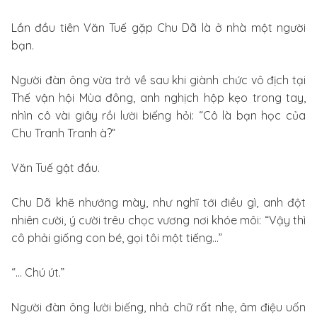
Lần đầu tiên Văn Tuế gặp Chu Dã là ở nhà một người
bạn.
Người đàn ông vừa trở về sau khi giành chức vô địch tại
Thế vận hội Mùa đông, anh nghịch hộp kẹo trong tay,
nhìn cô vài giây rồi lười biếng hỏi: “Cô là bạn học của
Chu Tranh Tranh à?”
Văn Tuế gật đầu.
Chu Dã khẽ nhướng mày, như nghĩ tới điều gì, anh đột
nhiên cười, ý cười trêu chọc vương nơi khóe môi: “Vậy thì
cô phải giống con bé, gọi tôi một tiếng…”
“... Chú út.”
Người đàn ông lười biếng, nhả chữ rất nhẹ, âm điệu uốn