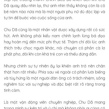
Dã quay đầu nhìn lại, thứ anh nhìn thấy không còn là cô
bé năm nào nữa mà là một người phụ nữ đủ độc lập và
tự tin để bước vào cuộc sống của anh.
Chu Dã cũng là một nhân vật được xây dựng rất có sức
hút. Anh không phải kiểu nam chính lạnh lùng bá đạo
hay hoàn mỹ đến mức phi thực tế. Thậm chí đôi lúc anh
thích trêu chọc người khác, nói chuyện có phần cà lơ
phất phơ, đôi khi còn khá trẻ con và thiếu đứng đắn.
Nhưng chính sự tự nhiên ấy lại khiến anh trở nên chân
thật hơn rất nhiều. Phía sau vẻ ngoài có phần lười biếng
và tùy hứng là một người đàn ông có trách nhiệm, sống
nghiêm túc với sự nghiệp và đặc biệt rất rõ ràng trong
tình cảm.
Là một vận động viên chuyên nghiệp, Chu Dã mang
trong mình sự kiên trì và ý chí mà không phải ai cũng có