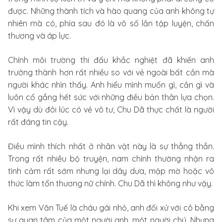
được. Những thành tích và hào quang của anh không tự
nhiên mà có, phía sau đó là vô số lần tập luyện, chấn
thương và áp lực.
Chính môi trường thi đấu khắc nghiệt đã khiến anh
trưởng thành hơn rất nhiều so với vẻ ngoài bất cần mà
người khác nhìn thấy. Anh hiểu mình muốn gì, cần gì và
luôn cố gắng hết sức với những điều bản thân lựa chọn.
Vì vậy dù đôi lúc có vẻ vô tư, Chu Dã thực chất là người
rất đáng tin cậy.
Điều mình thích nhất ở nhân vật này là sự thẳng thắn.
Trong rất nhiều bộ truyện, nam chính thường nhận ra
tình cảm rất sớm nhưng lại dây dưa, mập mờ hoặc vô
thức làm tổn thương nữ chính. Chu Dã thì không như vậy.
Khi xem Văn Tuế là cháu gái nhỏ, anh đối xử với cô bằng
sự quan tâm của một người anh, một người chú. Nhưng