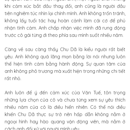
khi cảm xúc bắt đầu thay đổi, anh cũng là người đầu
tiên nghiêm túc nhìn lại chính mình. Anh không trốn tránh,
không lấy tuổi tác hay hoàn cảnh làm cái cớ để phủ
nhận tình cảm. Anh chấp nhận việc mình đã rung động
trước cô gái từng đi theo phía sau mình suốt nhiều năm.
Càng về sau càng thấy Chu Dã là kiểu người rất biết
yêu. Anh không quá lãng mạn bằng lời nói nhưng luôn
thể hiện tình cảm bằng hành động. Sự quan tâm của
anh không phô trương mà xuất hiện trong những chi tiết
rất nhỏ.
Anh luôn để ý đến cảm xúc của Văn Tuế, tôn trọng
những lựa chọn của cô và chưa từng xem sự yêu thích
nhiều năm của cô là điều hiển nhiên. Có thể nói điều
khiến Chu Dã thực sự trở nên hấp dẫn không nằm ở
ngoại hình hay hào quang vận động viên, mà nằm ở
cách anh đối xử với người mình yêu.