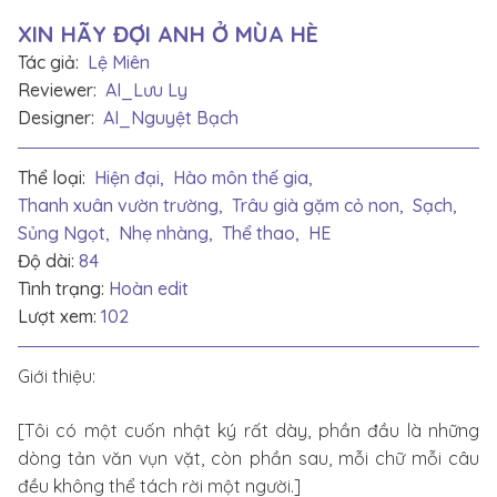
XIN HÃY ĐỢI ANH Ở MÙA HÈ
Tác giả:
Lệ Miên
Reviewer:
AI_Lưu Ly
Designer:
AI_Nguyệt Bạch
Thể loại:
Hiện đại,
Hào môn thế gia,
Thanh xuân vườn trường,
Trâu già gặm cỏ non,
Sạch,
Sủng Ngọt,
Nhẹ nhàng,
Thể thao,
HE
Độ dài:
84
Tình trạng:
Hoàn edit
Lượt xem:
102
Giới thiệu:
[Tôi có một cuốn nhật ký rất dày, phần đầu là những
dòng tản văn vụn vặt, còn phần sau, mỗi chữ mỗi câu
đều không thể tách rời một người.]