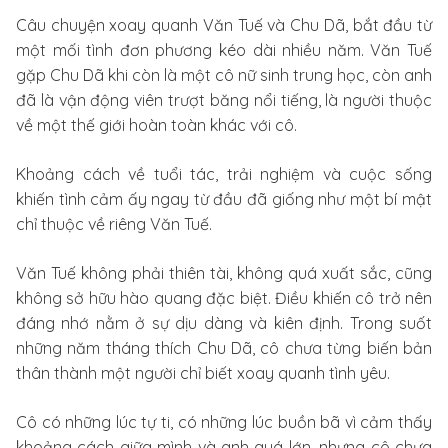
Câu chuyện xoay quanh Văn Tuế và Chu Dã, bắt đầu từ
một mối tình đơn phương kéo dài nhiều năm. Văn Tuế
gặp Chu Dã khi còn là một cô nữ sinh trung học, còn anh
đã là vận động viên trượt băng nổi tiếng, là người thuộc
về một thế giới hoàn toàn khác với cô.
Khoảng cách về tuổi tác, trải nghiệm và cuộc sống
khiến tình cảm ấy ngay từ đầu đã giống như một bí mật
chỉ thuộc về riêng Văn Tuế.
Văn Tuế không phải thiên tài, không quá xuất sắc, cũng
không sở hữu hào quang đặc biệt. Điều khiến cô trở nên
đáng nhớ nằm ở sự dịu dàng và kiên định. Trong suốt
những năm tháng thích Chu Dã, cô chưa từng biến bản
thân thành một người chỉ biết xoay quanh tình yêu.
Cô có những lúc tự ti, có những lúc buồn bã vì cảm thấy
khoảng cách giữa mình và anh quá lớn, nhưng cô chưa