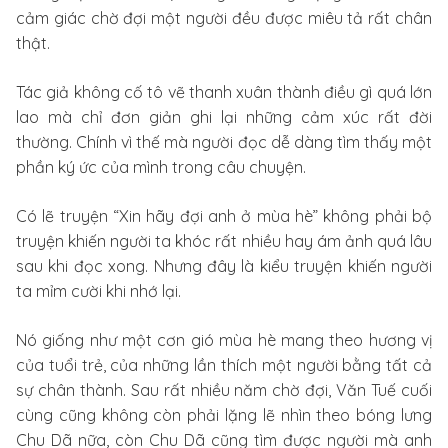
cảm giác chờ đợi một người đều được miêu tả rất chân
thật.
Tác giả không cố tô vẽ thanh xuân thành điều gì quá lớn
lao mà chỉ đơn giản ghi lại những cảm xúc rất đời
thường. Chính vì thế mà người đọc dễ dàng tìm thấy một
phần ký ức của mình trong câu chuyện.
Có lẽ truyện “Xin hãy đợi anh ở mùa hè” không phải bộ
truyện khiến người ta khóc rất nhiều hay ám ảnh quá lâu
sau khi đọc xong. Nhưng đây là kiểu truyện khiến người
ta mỉm cười khi nhớ lại.
Nó giống như một cơn gió mùa hè mang theo hương vị
của tuổi trẻ, của những lần thích một người bằng tất cả
sự chân thành. Sau rất nhiều năm chờ đợi, Văn Tuế cuối
cùng cũng không còn phải lặng lẽ nhìn theo bóng lưng
Chu Dã nữa, còn Chu Dã cũng tìm được người mà anh