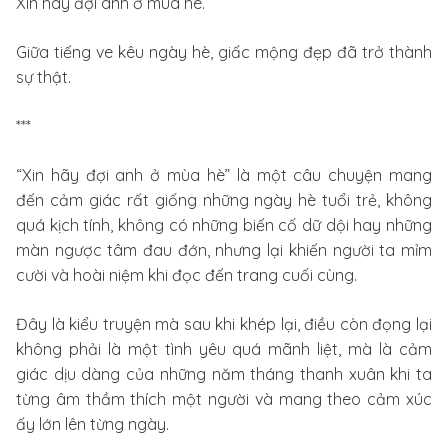
Xin hãy đợi anh ở mùa hè.
Giữa tiếng ve kêu ngày hè, giấc mộng đẹp đã trở thành
sự thật.
***
“Xin hãy đợi anh ở mùa hè” là một câu chuyện mang
đến cảm giác rất giống những ngày hè tuổi trẻ, không
quá kịch tính, không có những biến cố dữ dội hay những
màn ngược tâm đau đớn, nhưng lại khiến người ta mỉm
cười và hoài niệm khi đọc đến trang cuối cùng.
Đây là kiểu truyện mà sau khi khép lại, điều còn đọng lại
không phải là một tình yêu quá mãnh liệt, mà là cảm
giác dịu dàng của những năm tháng thanh xuân khi ta
từng âm thầm thích một người và mang theo cảm xúc
ấy lớn lên từng ngày.