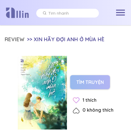
REVIEW
>>
XIN HÃY ĐỢI ANH Ở MÙA HÈ
TÌM TRUYỆN
1
thích
0
không thích