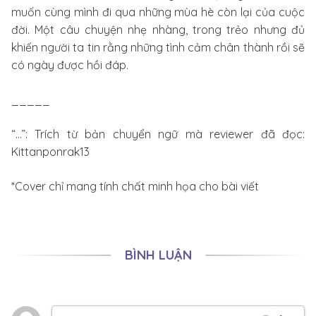
muốn cùng mình đi qua những mùa hè còn lại của cuộc
đời. Một câu chuyện nhẹ nhàng, trong trẻo nhưng đủ
khiến người ta tin rằng những tình cảm chân thành rồi sẽ
có ngày được hồi đáp.
_____
“…”: Trích từ bản chuyển ngữ mà reviewer đã đọc:
Kittanponrak13
*Cover chỉ mang tính chất minh họa cho bài viết
BÌNH LUẬN