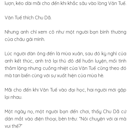
lượn, kéo dài mãi cho đến khi khắc sâu vào lòng Văn Tuế.
Văn Tuế thích Chu Dã.
Nhưng anh chỉ xem cô như một người bạn bình thường
của cháu gái mình.
Lúc người đàn ông đến là mùa xuân, sau đó kỳ nghỉ của
anh kết thúc, anh trở lại thủ đô để huấn luyện, mối tình
thầm lặng nhưng cuồng nhiệt của Văn Tuế cũng theo đó
mà tan biến cùng với sự xuất hiện của mùa hè.
Mãi cho đến khi Văn Tuế vào đại học, hai người mới gặp
lại nhau.
Một ngày nọ, một người bạn đến chơi, thấy Chu Dã cứ
dán mắt vào điện thoại, bèn trêu: “Nói chuyện với ai mà
vui thế?”