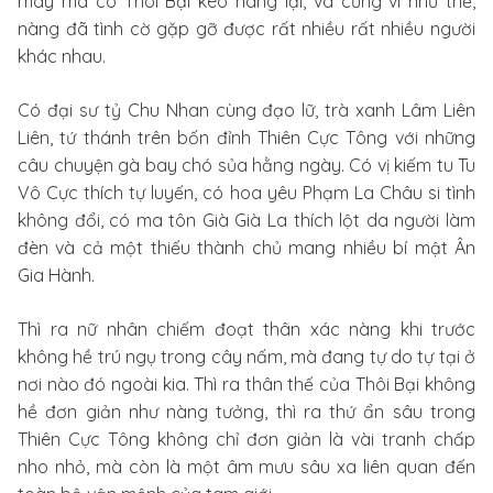
may mà có Thôi Bại kéo nàng lại, và cũng vì như thế,
nàng đã tình cờ gặp gỡ được rất nhiều rất nhiều người
khác nhau.
Có đại sư tỷ Chu Nhan cùng đạo lữ, trà xanh Lâm Liên
Liên, tứ thánh trên bốn đỉnh Thiên Cực Tông với những
câu chuyện gà bay chó sủa hằng ngày. Có vị kiếm tu Tu
Vô Cực thích tự luyến, có hoa yêu Phạm La Châu si tình
không đổi, có ma tôn Già Già La thích lột da người làm
đèn và cả một thiếu thành chủ mang nhiều bí mật Ân
Gia Hành.
Thì ra nữ nhân chiếm đoạt thân xác nàng khi trước
không hề trú ngụ trong cây nấm, mà đang tự do tự tại ở
nơi nào đó ngoài kia. Thì ra thân thế của Thôi Bại không
hề đơn giản như nàng tưởng, thì ra thứ ẩn sâu trong
Thiên Cực Tông không chỉ đơn giản là vài tranh chấp
nho nhỏ, mà còn là một âm mưu sâu xa liên quan đến