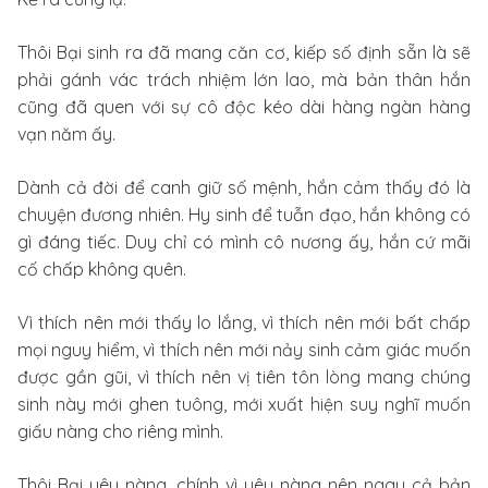
Thôi Bại sinh ra đã mang căn cơ, kiếp số định sẵn là sẽ
phải gánh vác trách nhiệm lớn lao, mà bản thân hắn
cũng đã quen với sự cô độc kéo dài hàng ngàn hàng
vạn năm ấy.
Dành cả đời để canh giữ số mệnh, hắn cảm thấy đó là
chuyện đương nhiên. Hy sinh để tuẫn đạo, hắn không có
gì đáng tiếc. Duy chỉ có mình cô nương ấy, hắn cứ mãi
cố chấp không quên.
Vì thích nên mới thấy lo lắng, vì thích nên mới bất chấp
mọi nguy hiểm, vì thích nên mới nảy sinh cảm giác muốn
được gần gũi, vì thích nên vị tiên tôn lòng mang chúng
sinh này mới ghen tuông, mới xuất hiện suy nghĩ muốn
giấu nàng cho riêng mình.
Thôi Bại yêu nàng, chính vì yêu nàng nên ngay cả bản