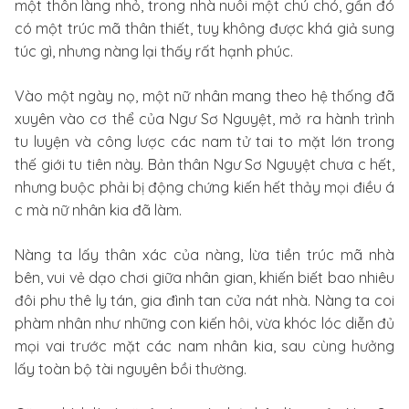
một thôn làng nhỏ, trong nhà nuôi một chú chó, gần đó
có một trúc mã thân thiết, tuy không được khá giả sung
túc gì, nhưng nàng lại thấy rất hạnh phúc.
Vào một ngày nọ, một nữ nhân mang theo hệ thống đã
xuyên vào cơ thể của Ngư Sơ Nguyệt, mở ra hành trình
tu luyện và công lược các nam tử tai to mặt lớn trong
thế giới tu tiên này. Bản thân Ngư Sơ Nguyệt chưa c hết,
nhưng buộc phải bị động chứng kiến hết thảy mọi điều á
c mà nữ nhân kia đã làm.
Nàng ta lấy thân xác của nàng, lừa tiền trúc mã nhà
bên, vui vẻ dạo chơi giữa nhân gian, khiến biết bao nhiêu
đôi phu thê ly tán, gia đình tan cửa nát nhà. Nàng ta coi
phàm nhân như những con kiến hôi, vừa khóc lóc diễn đủ
mọi vai trước mặt các nam nhân kia, sau cùng hưởng
lấy toàn bộ tài nguyên bồi thường.