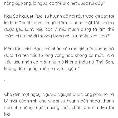
nàng ấy xong, là ngươi có thể đi c hết được rồi đấy.”
Ngư Sơ Nguyệt: “Đại sư huynh đã nói rồi, trước khi đạt tới
kỳ Kim Đan thì phải chuyên tâm tu hành thật tốt, không
được yêu sớm. Nếu các vị nếu muốn dùng ta làm thế
thân thì có thể đi thương lượng với huynh ấy xem sao?”
Kiếm tôn chính đạo, chủ nhân của ma giới, yêu vương bá
đạo: “Là tên tiểu tử lông vàng nào không có mắt… À à
tiểu, tiểu nhân có mắt như mù không thấy núi Thái Sơn,
không dám quấy nhiễu hai vị tu luyện...”
*
Cho đến một ngày, Ngư Sơ Nguyệt buộc lòng phải nói ra
bí mật của mình cho vị đại sư huynh bên ngoài thanh
cao như băng tuyết, nhưng thực chất tâm địa đen tối
kia.