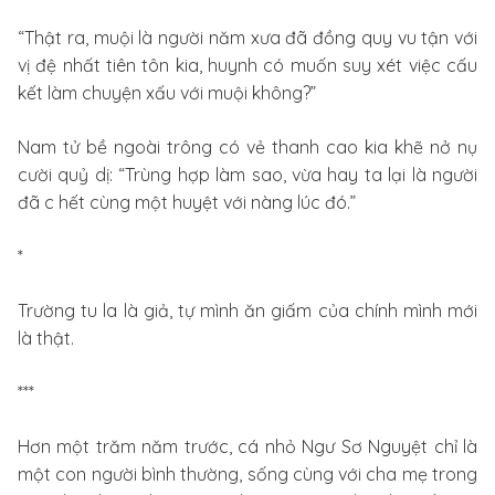
“Thật ra, muội là người năm xưa đã đồng quy vu tận với
vị đệ nhất tiên tôn kia, huynh có muốn suy xét việc cấu
kết làm chuyện xấu với muội không?”
Nam tử bề ngoài trông có vẻ thanh cao kia khẽ nở nụ
cười quỷ dị: “Trùng hợp làm sao, vừa hay ta lại là người
đã c hết cùng một huyệt với nàng lúc đó.”
*
Trường tu la là giả, tự mình ăn giấm của chính mình mới
là thật.
***
Hơn một trăm năm trước, cá nhỏ Ngư Sơ Nguyệt chỉ là
một con người bình thường, sống cùng với cha mẹ trong