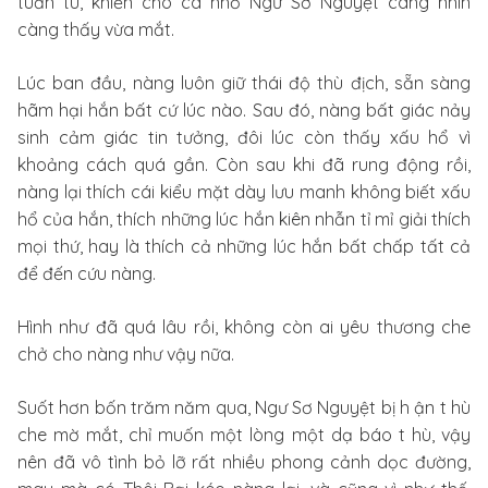
tuấn tú, khiến cho cá nhỏ Ngư Sơ Nguyệt càng nhìn
càng thấy vừa mắt.
Lúc ban đầu, nàng luôn giữ thái độ thù địch, sẵn sàng
hãm hại hắn bất cứ lúc nào. Sau đó, nàng bất giác nảy
sinh cảm giác tin tưởng, đôi lúc còn thấy xấu hổ vì
khoảng cách quá gần. Còn sau khi đã rung động rồi,
nàng lại thích cái kiểu mặt dày lưu manh không biết xấu
hổ của hắn, thích những lúc hắn kiên nhẫn tỉ mỉ giải thích
mọi thứ, hay là thích cả những lúc hắn bất chấp tất cả
để đến cứu nàng.
Hình như đã quá lâu rồi, không còn ai yêu thương che
chở cho nàng như vậy nữa.
Suốt hơn bốn trăm năm qua, Ngư Sơ Nguyệt bị h ận t hù
che mờ mắt, chỉ muốn một lòng một dạ báo t hù, vậy
nên đã vô tình bỏ lỡ rất nhiều phong cảnh dọc đường,