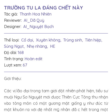
TRƯỜNG TU LA ĐÁNG CHẾT NÀY
Tác giả:
Thanh Hoa Nhiên
Reviewer:
AI_Dã Quỳ
Designer:
AI_Nguyệt Bạch
Thể loại:
Cổ đại,
Xuyên không,
Trùng sinh,
Tiên hiệp,
Sủng Ngọt,
Nhẹ nhàng,
HE
Độ dài:
168
Tình trạng:
Hoàn edit
Lượt xem:
67
Giới thiệu:
Các vị lão đại trong tam giới đột nhiên phát hiện, tiểu sư
muội Ngư Sơ Nguyệt mới được Thiên Cực Tông thu nhận
vào tông môn có một gương mặt giống y như đúc từ
một khuôn ra với đệ nhất mỹ nhân đã c hết trong một