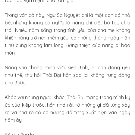
toàn bộ vận mệnh của tam giới.
Trong ván cờ này, Ngư Sơ Nguyệt chỉ là một con cá nhỏ
bé, nhưng không có nghĩa là nàng chỉ biết bó tay chịu
trói. Nhiều năm sống trong tình yêu của cha mẹ không
khiến nàng trở nên mềm yếu, cả những tháng ngày h ận
t hù cũng không làm lòng lương thiện của nàng bị bào
mòn.
Nàng vừa thông minh vừa kiên định, lại còn đáng yêu
như thế, thử hỏi Thôi Bại hắn sao lại không rung động
cho được.
Khác với những người khác, Thôi Bại mang trong mình ký
ức của kiếp trước, hắn nhớ rất rõ những gì đã từng xảy
ra và nhớ rõ cả cô nương đã từng xuất hiện vào ngày
hôm ấy.
Kể ra cũng lạ.