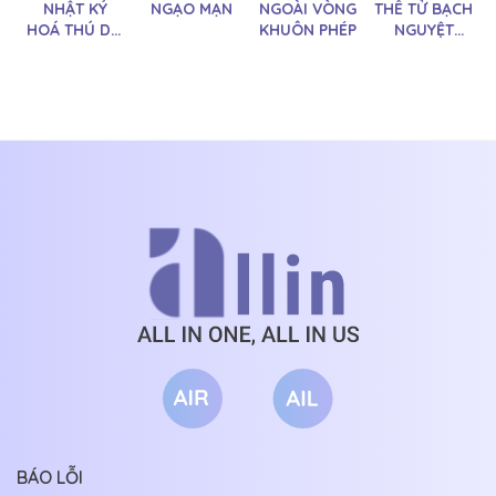
NHẬT KÝ
NGẠO MẠN
NGOÀI VÒNG
THÊ TỬ BẠCH
HOÁ THÚ DỖ
KHUÔN PHÉP
NGUYỆT
DÀNH ANH
QUANG ĐÃ
MẤT CỦA
THỦ PHỤ ĐÃ
TRỞ VỀ
BÁO LỖI