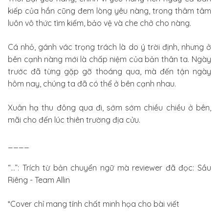
kiếp của hắn cũng đem lòng yêu nàng, trong thâm tâm
luôn vô thức tìm kiếm, bảo vệ và che chở cho nàng.
Cá nhỏ, gánh vác trọng trách là do ý trời định, nhưng ở
bên cạnh nàng mới là chấp niệm của bản thân ta. Ngày
trước đã từng gặp gỡ thoáng qua, mà đến tận ngày
hôm nay, chúng ta đã có thể ở bên cạnh nhau.
Xuân hạ thu đông qua đi, sớm sớm chiều chiều ở bên,
mãi cho đến lúc thiên trường địa cửu.
____
“…”: Trích từ bản chuyển ngữ mà reviewer đã đọc: Sầu
Riêng - Team Allin
*Cover chỉ mang tính chất minh họa cho bài viết