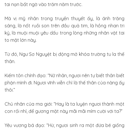
tai nạn bất ngờ vào trăm năm trước.
Mà vị mỹ nhân trong truyền thuyết ấy, là ánh trăng
sáng, là nốt ruồi son trên đầu quả tim, là hồng nhan tri
kỷ, là muội muội yêu dấu trong lòng những nhân vật tai
to mặt lớn này.
Từ đó, Ngư Sơ Nguyệt bị động mở khóa trường tu la thế
thân.
Kiếm tôn chính đạo: “Nữ nhân, ngươi nên tự biết thân biết
phận mình đi. Ngươi vĩnh viễn chỉ là thế thân của nàng ấy
thôi.”
Chủ nhân của ma giới: “Hay là ta luyện ngươi thành một
con rối nhỉ, để gương mặt này mãi mãi mỉm cười với ta?”
Yêu vương bá đạo: “Hừ, ngươi sinh ra một đứa bé giống