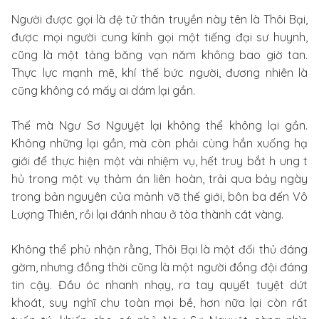
Người được gọi là đệ tử thân truyền này tên là Thôi Bại,
được mọi người cung kính gọi một tiếng đại sư huynh,
cũng là một tảng băng vạn năm không bao giờ tan.
Thực lực mạnh mẽ, khí thế bức người, đương nhiên là
cũng không có mấy ai dám lại gần.
Thế mà Ngư Sơ Nguyệt lại không thể không lại gần.
Không những lại gần, mà còn phải cùng hắn xuống hạ
giới để thực hiện một vài nhiệm vụ, hết truy bắt h ung t
hủ trong một vụ thảm án liên hoàn, trải qua bảy ngày
trong bản nguyên của mảnh vỡ thế giới, bôn ba đến Vô
Lượng Thiên, rồi lại đánh nhau ở tòa thành cát vàng.
Không thể phủ nhận rằng, Thôi Bại là một đối thủ đáng
gờm, nhưng đồng thời cũng là một người đồng đội đáng
tin cậy. Đầu óc nhanh nhạy, ra tay quyết tuyệt dứt
khoát, suy nghĩ chu toàn mọi bề, hơn nữa lại còn rất