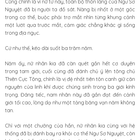
Cũng chính là vì nữ tử này, toàn bộ thôn làng của Ngư Sơ
Nguyệt đã bị người ta đồ sát. Nàng bị nhốt ở một góc
trong cơ thể, buộc phải trơ mắt nhìn từng khung cảnh
một lướt qua trước mắt, cảm giác chẳng khác gì sống
trong địa ngục.
Cứ như thế, kéo dài suốt ba trăm năm.
Năm ấy, nữ nhân kia đã càn quét gần hết cơ duyên
trong tam giới, cuối cùng đã đánh chủ ý lên tông chủ
Thiên Cực Tông, chính là vị đệ nhất tiên tôn canh giữ căn
nguyên của linh khí được chúng sinh trong ba giới kính
trọng. Đáng tiếc, nam nhân này đã gần đạt đến cảnh
giới tối cao, lòng dạ như một tảng băng vạn năm không
tan.
Chỉ với một chưởng của hắn, nữ nhân kia cùng với hệ
thống đã bị đánh bay ra khỏi cơ thể Ngư Sơ Nguyệt, còn