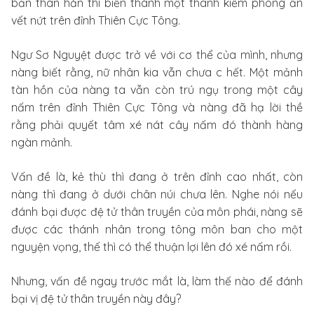
bản thân hắn thì biến thành một thanh kiếm phong ấn
vết nứt trên đỉnh Thiên Cực Tông.
Ngư Sơ Nguyệt được trở về với cơ thể của mình, nhưng
nàng biết rằng, nữ nhân kia vẫn chưa c hết. Một mảnh
tàn hồn của nàng ta vẫn còn trú ngụ trong một cây
nấm trên đỉnh Thiên Cực Tông và nàng đã hạ lời thề
rằng phải quyết tâm xé nát cây nấm đó thành hàng
ngàn mảnh.
Vấn đề là, kẻ thù thì đang ở trên đỉnh cao nhất, còn
nàng thì đang ở dưới chân núi chưa lên. Nghe nói nếu
đánh bại được đệ tử thân truyền của môn phái, nàng sẽ
được các thánh nhân trong tông môn ban cho một
nguyện vọng, thế thì có thể thuận lợi lên đó xé nấm rồi.
Nhưng, vấn đề ngay trước mắt là, làm thế nào để đánh
bại vị đệ tử thân truyền này đây?