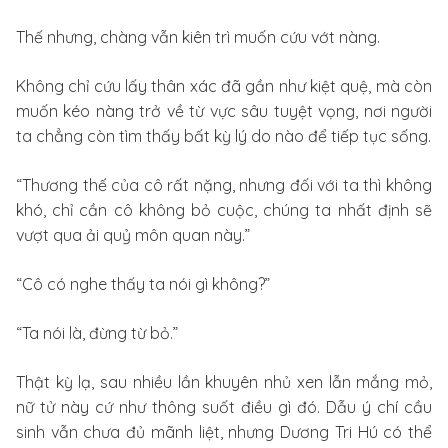
Thế nhưng, chàng vẫn kiên trì muốn cứu vớt nàng.
Không chỉ cứu lấy thân xác đã gần như kiệt quệ, mà còn
muốn kéo nàng trở về từ vực sâu tuyệt vọng, nơi người
ta chẳng còn tìm thấy bất kỳ lý do nào để tiếp tục sống.
“Thương thế của cô rất nặng, nhưng đối với ta thì không
khó, chỉ cần cô không bỏ cuộc, chúng ta nhất định sẽ
vượt qua ải quỷ môn quan này.”
“Cô có nghe thấy ta nói gì không?”
“Ta nói là, đừng từ bỏ.”
Thật kỳ lạ, sau nhiều lần khuyên nhủ xen lẫn mắng mỏ,
nữ tử này cứ như thông suốt điều gì đó. Dẫu ý chí cầu
sinh vẫn chưa đủ mãnh liệt, nhưng Dương Tri Hú có thể