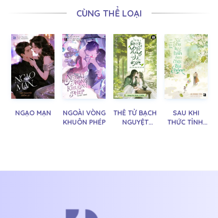
CÙNG THỂ LOẠI
NGẠO MẠN
NGOÀI VÒNG
THÊ TỬ BẠCH
SAU KHI
KHUÔN PHÉP
NGUYỆT
THỨC TỈNH,
QUANG ĐÃ
NỮ PHỤ LỤY
MẤT CỦA
TÌNH ÔM
THỦ PHỤ ĐÃ
CHẶT ĐÙI
TRỞ VỀ
CHỒNG