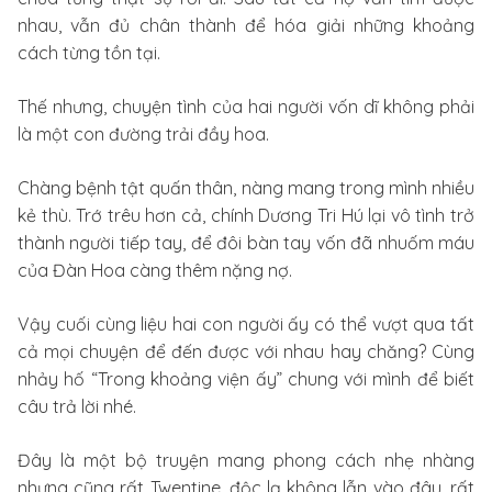
nhau, vẫn đủ chân thành để hóa giải những khoảng
cách từng tồn tại.
Thế nhưng, chuyện tình của hai người vốn dĩ không phải
là một con đường trải đầy hoa.
Chàng bệnh tật quấn thân, nàng mang trong mình nhiều
kẻ thù. Trớ trêu hơn cả, chính Dương Tri Hú lại vô tình trở
thành người tiếp tay, để đôi bàn tay vốn đã nhuốm máu
của Đàn Hoa càng thêm nặng nợ.
Vậy cuối cùng liệu hai con người ấy có thể vượt qua tất
cả mọi chuyện để đến được với nhau hay chăng? Cùng
nhảy hố “Trong khoảng viện ấy” chung với mình để biết
câu trả lời nhé.
Đây là một bộ truyện mang phong cách nhẹ nhàng
nhưng cũng rất Twentine, độc lạ không lẫn vào đâu, rất