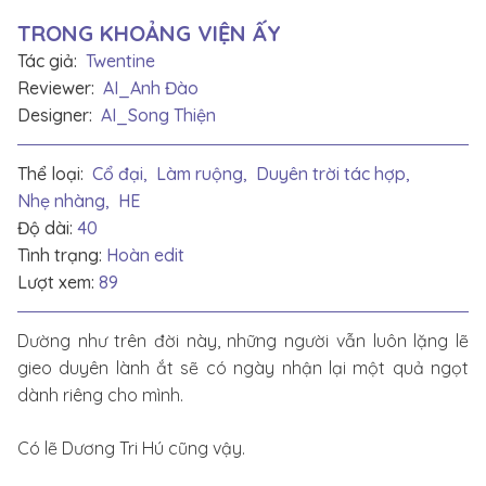
TRONG KHOẢNG VIỆN ẤY
Tác giả:
Twentine
Reviewer:
AI_Anh Đào
Designer:
AI_Song Thiện
Thể loại:
Cổ đại,
Làm ruộng,
Duyên trời tác hợp,
Nhẹ nhàng,
HE
Độ dài:
40
Tình trạng:
Hoàn edit
Lượt xem:
89
Dường như trên đời này, những người vẫn luôn lặng lẽ
gieo duyên lành ắt sẽ có ngày nhận lại một quả ngọt
dành riêng cho mình.
Có lẽ Dương Tri Hú cũng vậy.