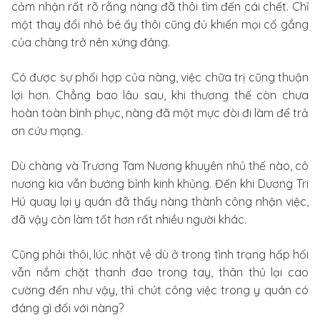
cảm nhận rất rõ rằng nàng đã thôi tìm đến cái chết. Chỉ
một thay đổi nhỏ bé ấy thôi cũng đủ khiến mọi cố gắng
của chàng trở nên xứng đáng.
Có được sự phối hợp của nàng, việc chữa trị cũng thuận
lợi hơn. Chẳng bao lâu sau, khi thương thế còn chưa
hoàn toàn bình phục, nàng đã một mực đòi đi làm để trả
ơn cứu mạng.
Dù chàng và Trương Tam Nương khuyên nhủ thế nào, cô
nương kia vẫn bướng bỉnh kinh khủng. Đến khi Dương Tri
Hú quay lại y quán đã thấy nàng thành công nhận việc,
đã vậy còn làm tốt hơn rất nhiều người khác.
Cũng phải thôi, lúc nhặt về dù ở trong tình trạng hấp hối
vẫn nắm chặt thanh đao trong tay, thân thủ lại cao
cường đến như vậy, thì chút công việc trong y quán có
đáng gì đối với nàng?