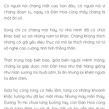
Có người nói chàng mắt cao hơn đầu, có người nói vì
chàng đoạn tụ, ngay cả Đàn Hoa cũng thấy chàng là
một ẩn số.
Song chỉ có chàng mới hay, từ nhỏ mình đã có chút
khác biệt so với những nam tử khác. Chàng không thích
những cô gái yểu điệu thục nữ mà lại thích những nữ tử
võ nghệ cao cường, tính tình thẳng thắn.
Thật trùng hợp biết bao, giữa biển người mênh mông,
chàng lại gặp được một Đàn Hoa như thế. Nàng giống
như màn sương mù buổi sớm, bí ẩn nhưng lại khiến người
ta đắm chìm.
Giữa họ cũng từng có hiểu lầm, từng có những khoảnh
khắc tưởng như đã lạc mất nhau. Nhưng may mắn thay,
Dương Tri Hú chưa từng buông tay, còn Đàn Hoa cũng
chưa từng thật sự rời đi. Sau tất cả họ vẫn tìm được