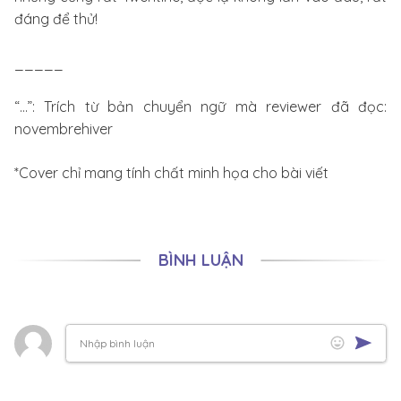
đáng để thử!
_____
“…”: Trích từ bản chuyển ngữ mà reviewer đã đọc:
novembrehiver
*Cover chỉ mang tính chất minh họa cho bài viết
BÌNH LUẬN