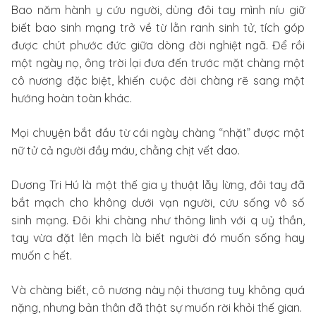
Bao năm hành y cứu người, dùng đôi tay mình níu giữ
biết bao sinh mạng trở về từ lằn ranh sinh tử, tích góp
được chút phước đức giữa dòng đời nghiệt ngã. Để rồi
một ngày nọ, ông trời lại đưa đến trước mặt chàng một
cô nương đặc biệt, khiến cuộc đời chàng rẽ sang một
hướng hoàn toàn khác.
Mọi chuyện bắt đầu từ cái ngày chàng “nhặt” được một
nữ tử cả người đầy máu, chằng chịt vết dao.
Dương Tri Hú là một thế gia y thuật lẫy lừng, đôi tay đã
bắt mạch cho không dưới vạn người, cứu sống vô số
sinh mạng. Đôi khi chàng như thông linh với q uỷ thần,
tay vừa đặt lên mạch là biết người đó muốn sống hay
muốn c hết.
Và chàng biết, cô nương này nội thương tuy không quá
nặng, nhưng bản thân đã thật sự muốn rời khỏi thế gian.