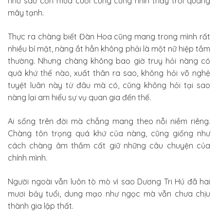
như sau cơn mưa cuối cùng cũng nhìn thấy trời quang
mây tạnh.
Thực ra chàng biết Đàn Hoa cũng mang trong mình rất
nhiều bí mật, nàng ắt hẳn không phải là một nữ hiệp tầm
thường. Nhưng chàng không bao giờ truy hỏi nàng có
quá khứ thế nào, xuất thân ra sao, không hỏi võ nghệ
tuyệt luân này từ đâu mà có, cũng không hỏi tại sao
nàng lại am hiểu sự vụ quan gia đến thế.
Ai sống trên đời mà chẳng mang theo nỗi niềm riêng.
Chàng tôn trọng quá khứ của nàng, cũng giống như
cách chàng âm thầm cất giữ những câu chuyện của
chính mình.
Người ngoài vẫn luôn tò mò vì sao Dương Tri Hú đã hai
mươi bảy tuổi, dung mạo như ngọc mà vẫn chưa chịu
thành gia lập thất.