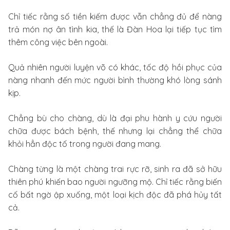
Chỉ tiếc rằng số tiền kiếm được vẫn chẳng đủ để nàng
trả món nợ ân tình kia, thế là Đàn Hoa lại tiếp tục tìm
thêm công việc bên ngoài.
Quả nhiên người luyện võ có khác, tốc độ hồi phục của
nàng nhanh đến mức người bình thường khó lòng sánh
kịp.
Chẳng bù cho chàng, dù là đại phu hành y cứu người
chữa được bách bệnh, thế nhưng lại chẳng thể chữa
khỏi hẳn độc tố trong người đang mang.
Chàng từng là một chàng trai rực rỡ, sinh ra đã sở hữu
thiên phú khiến bao người ngưỡng mộ. Chỉ tiếc rằng biến
cố bất ngờ ập xuống, một loại kịch độc đã phá hủy tất
cả.