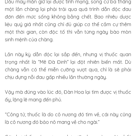
Dẫu may mắn giữ lại được tính mạng, song cứ ba tháng
một lần chàng lại phải trải qua quá trình dẫn độc đau
đớn đến mức sống không bằng chết. Bao nhiêu dược
liệu quý giá nhất cũng chỉ đủ giúp cơ thể cầm cự thêm
một thời gian, còn độc tố thì vẫn từng ngày bào mòn
sinh mệnh của chàng.
Lần này kỳ dẫn độc lại sắp đến, nhưng vị thuốc quan
trọng nhất là “Mê Đà Đinh” lại đột nhiên biến mất. Dù
chàng vẫn có thể miễn cưỡng vượt qua, chỉ là sẽ phải
chịu đựng nỗi đau gấp nhiều lần thường ngày.
Vậy mà đúng vào lúc đó, Đàn Hoa lại tìm được vị thuốc
ấy, lặng lẽ mang đến phủ.
“Công tử, thuốc là do cô nương đó tìm về, cái này cũng
là cô nương đó bảo nô mang về cho ngài.”