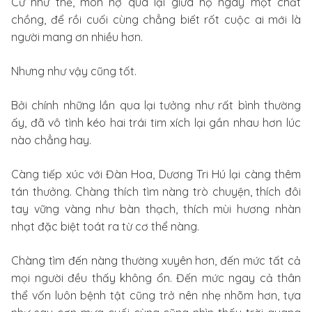
Cứ như thế, món nợ qua lại giữa họ ngày một chất
chồng, để rồi cuối cùng chẳng biết rốt cuộc ai mới là
người mang ơn nhiều hơn.
Nhưng như vậy cũng tốt.
Bởi chính những lần qua lại tưởng như rất bình thường
ấy, đã vô tình kéo hai trái tim xích lại gần nhau hơn lúc
nào chẳng hay.
Càng tiếp xúc với Đàn Hoa, Dương Tri Hú lại càng thêm
tán thưởng. Chàng thích tìm nàng trò chuyện, thích đôi
tay vững vàng như bàn thạch, thích mùi hương nhàn
nhạt đặc biệt toát ra từ cơ thể nàng.
Chàng tìm đến nàng thường xuyên hơn, đến mức tất cả
mọi người đều thấy không ổn. Đến mức ngay cả thân
thể vốn luôn bệnh tật cũng trở nên nhẹ nhõm hơn, tựa