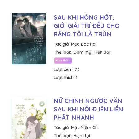
SAU KHI HÓNG HỚT,
GIỚI GIẢI TRÍ ĐỀU CHO
RẰNG TÔI LÀ TRÙM
Tác giả:
Mèo Bạc Hà
Thể loại:
Đam mỹ
Hiện đại
Lượt xem:
73
Lượt thích:
1
NỮ CHÍNH NGƯỢC VĂN
SAU KHI NỔI Đ IÊN LIỀN
PHẤT NHANH
Tác giả:
Mộc Niệm Chi
Thể loại:
Hiện đại