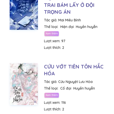
TRAI BÁM LẤY Ở ĐỘI
TRỌNG ÁN
Tác giả:
Mai Miêu Bính
Thể loại:
Hiện đại
Huyền huyễn
Lượt xem:
97
Lượt thích:
2
CỨU VỚT TIÊN TÔN HẮC
HÓA
Tác giả:
Cửu Nguyệt Lưu Hỏa
Thể loại:
Cổ đại
Huyền huyễn
Lượt xem:
116
Lượt thích:
2