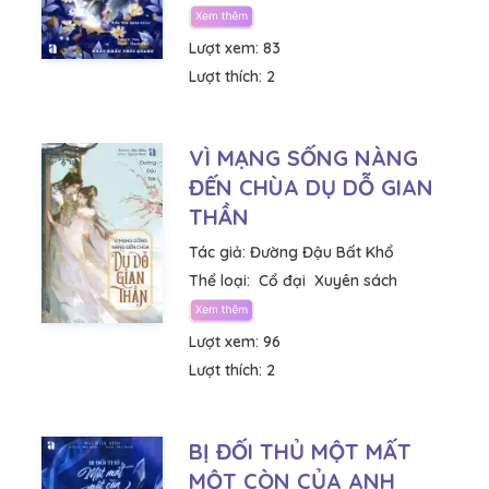
Lượt xem:
83
Lượt thích:
2
VÌ MẠNG SỐNG NÀNG
ĐẾN CHÙA DỤ DỖ GIAN
THẦN
Tác giả:
Đường Đậu Bất Khổ
Thể loại:
Cổ đại
Xuyên sách
Lượt xem:
96
Lượt thích:
2
BỊ ĐỐI THỦ MỘT MẤT
MỘT CÒN CỦA ANH