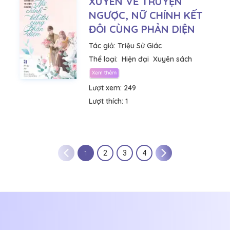
XUYÊN VỀ TRUYỆN
NGƯỢC, NỮ CHÍNH KẾT
ĐÔI CÙNG PHẢN DIỆN
Tác giả:
Triệu Sử Giác
Thể loại:
Hiện đại
Xuyên sách
Lượt xem:
249
Lượt thích:
1
1
2
3
4