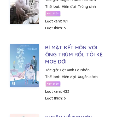
Thể loại:
Hiện đại
Trùng sinh
Lượt xem:
181
Lượt thích:
5
BÍ MẬT KẾT HÔN VỚI
ÔNG TRÙM RỒI, TÔI KỆ
MOẸ ĐỜI
Tác giả:
Cật Kình Lộ Nhân
Thể loại:
Hiện đại
Xuyên sách
Lượt xem:
423
Lượt thích:
6