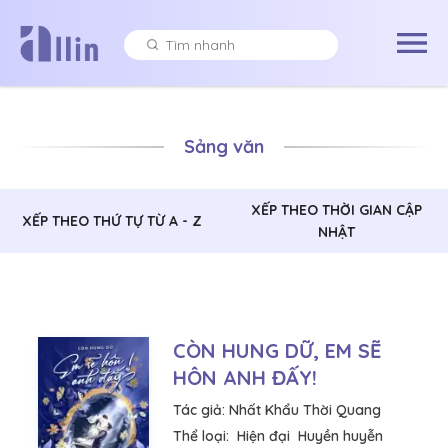
Sảng văn
XẾP THEO THỜI GIAN CẬP
XẾP THEO THỨ TỰ TỪ A - Z
NHẬT
CÒN HUNG DỮ, EM SẼ
HÔN ANH ĐẤY!
Tác giả:
Nhất Khẩu Thời Quang
Thể loại:
Hiện đại
Huyền huyễn