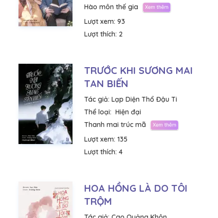
Hào môn thế gia
Lượt xem:
93
Lượt thích:
2
TRƯỚC KHI SƯƠNG MAI
TAN BIẾN
Tác giả:
Lạp Diện Thổ Đậu Ti
Thể loại:
Hiện đại
Thanh mai trúc mã
Lượt xem:
135
Lượt thích:
4
HOA HỒNG LÀ DO TÔI
TRỘM
Tác giả:
Cao Quảng Khôn