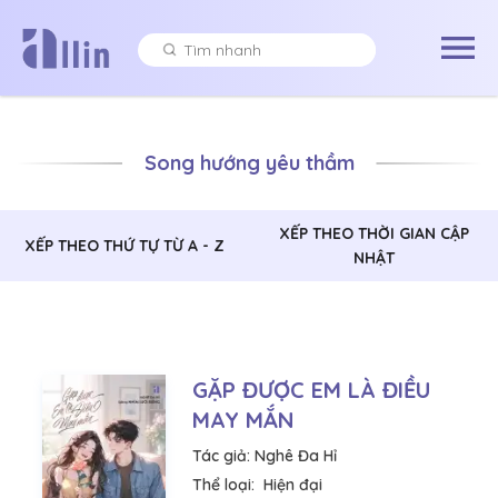
Song hướng yêu thầm
XẾP THEO THỜI GIAN CẬP
XẾP THEO THỨ TỰ TỪ A - Z
NHẬT
GẶP ĐƯỢC EM LÀ ĐIỀU
MAY MẮN
Tác giả:
Nghê Đa Hỉ
Thể loại:
Hiện đại