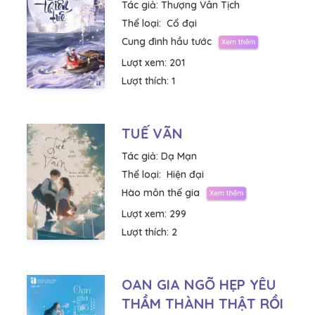
Tác giả:
Thượng Vân Tịch
Thể loại:
Cổ đại
Cung đình hầu tước
Lượt xem:
201
Lượt thích:
1
TUẾ VÃN
Tác giả:
Dạ Mạn
Thể loại:
Hiện đại
Hào môn thế gia
Lượt xem:
299
Lượt thích:
2
OAN GIA NGÕ HẸP YÊU
THẦM THÀNH THẬT RỒI