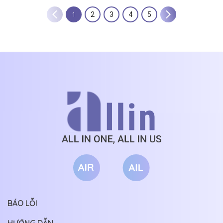
1
2
3
4
5
BÁO LỖI