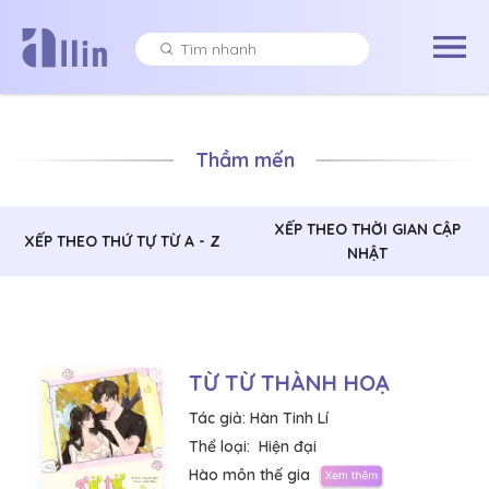
Thầm mến
XẾP THEO THỜI GIAN CẬP
XẾP THEO THỨ TỰ TỪ A - Z
NHẬT
TỪ TỪ THÀNH HOẠ
Tác giả:
Hàn Tinh Lí
Thể loại:
Hiện đại
Hào môn thế gia