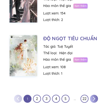
Hào môn thế gia
Lượt xem:
154
Lượt thích:
2
ĐỘ NGỌT TIÊU CHUẨN
Tác giả:
Tuệ Tuyết
Thể loại:
Hiện đại
Hào môn thế gia
Lượt xem:
108
Lượt thích:
1
1
2
3
4
5
…
22