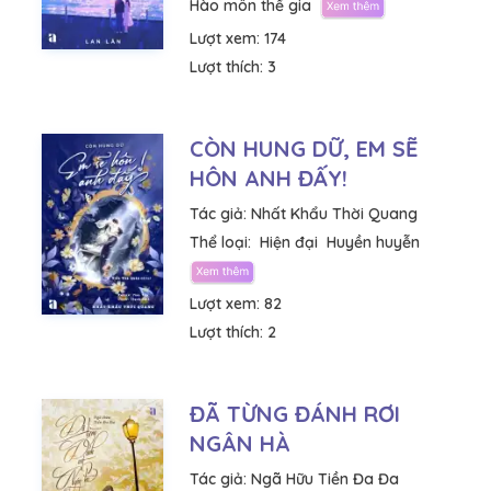
Hào môn thế gia
Lượt xem:
174
Lượt thích:
3
CÒN HUNG DỮ, EM SẼ
HÔN ANH ĐẤY!
Tác giả:
Nhất Khẩu Thời Quang
Thể loại:
Hiện đại
Huyền huyễn
Lượt xem:
82
Lượt thích:
2
ĐÃ TỪNG ĐÁNH RƠI
NGÂN HÀ
Tác giả:
Ngã Hữu Tiền Đa Đa