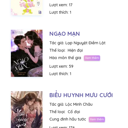
Lượt xem:
17
Lượt thích:
1
NGẠO MẠN
Tác giả:
Lạp Nguyệt Điềm Lật
Thể loại:
Hiện đại
Hào môn thế gia
Lượt xem:
59
Lượt thích:
1
BIỂU HUYNH MƯU CƯỚI
Tác giả:
Lộc Minh Châu
Thể loại:
Cổ đại
Cung đình hầu tước
Lượt xem:
176