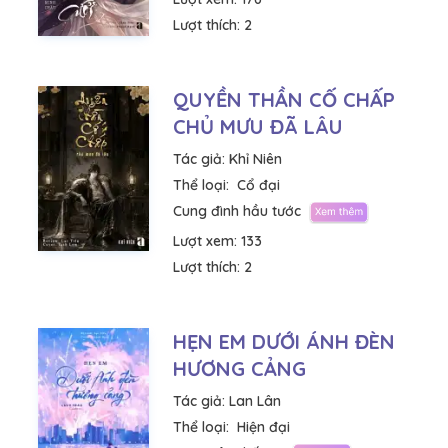
Lượt thích:
2
QUYỀN THẦN CỐ CHẤP
CHỦ MƯU ĐÃ LÂU
Tác giả:
Khỉ Niên
Thể loại:
Cổ đại
Cung đình hầu tước
Lượt xem:
133
Lượt thích:
2
HẸN EM DƯỚI ÁNH ĐÈN
HƯƠNG CẢNG
Tác giả:
Lan Lân
Thể loại:
Hiện đại