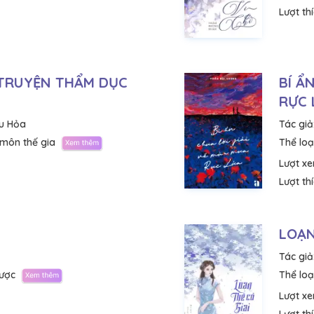
Lượt th
 TRUYỆN THẨM DỤC
BÍ Ẩ
RỰC 
u Hỏa
Tác giả
môn thế gia
Thể loại
Lượt x
Lượt th
LOẠN
Tác giả
ược
Thể loại
Lượt x