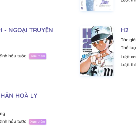
Lượt th
H - NGOẠI TRUYỆN
H2
Tác giả
Thể loại
đình hầu tước
Lượt x
Lượt th
NHÂN HOÀ LY
ăng
đình hầu tước