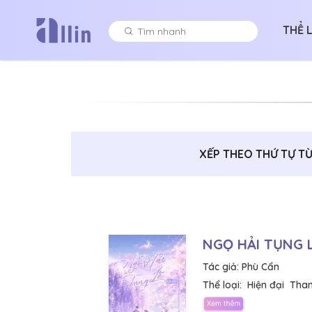
THỂ 
XẾP THEO THỨ TỰ TỪ 
NGỌ HẢI TỤNG 
Tác giả:
Phù Cẩn
Thể loại:
Hiện đại
Than