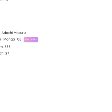
ích:
30
:
Adachi Mitsuru
:
Manga
GE
em:
855
ích:
27