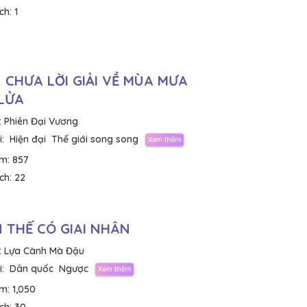
ích:
1
N CHƯA LỜI GIẢI VỀ MÙA MƯA
LỬA
:
Phiên Đại Vương
:
Hiện đại
Thế giới song song
em:
857
ích:
22
 THẾ CÓ GIAI NHÂN
:
Lựa Cành Mà Đậu
:
Dân quốc
Ngược
em:
1,050