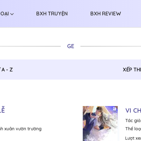
LOẠI
BXH TRUYỆN
BXH REVIEW
GE
A - Z
XẾP TH
LỄ
VI CH
Tác giả
h xuân vườn trường
Thể loại
Lượt x