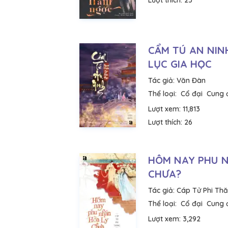
Lượt thích:
25
CẨM TÚ AN NIN
LỤC GIA HỌC
Tác giả:
Văn Đàn
Thể loại:
Cổ đại
Cung 
Lượt xem:
11,813
Lượt thích:
26
HÔM NAY PHU 
CHƯA?
Tác giả:
Cáp Tử Phi Th
Thể loại:
Cổ đại
Cung 
Lượt xem:
3,292