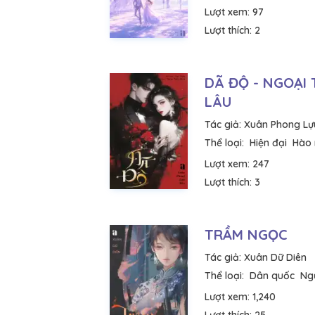
Lượt xem:
97
Lượt thích:
2
DÃ ĐỘ - NGOẠI
LÂU
Tác giả:
Xuân Phong Lự
Thể loại:
Hiện đại
Hào 
Lượt xem:
247
Lượt thích:
3
TRẦM NGỌC
Tác giả:
Xuân Dữ Diên
Thể loại:
Dân quốc
Ng
Lượt xem:
1,240