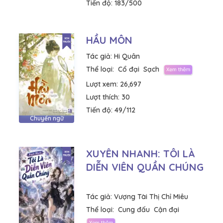
Tiến độ:
183/500
HẦU MÔN
Tác giả:
Hi Quân
Thể loại:
Cổ đại
Sạch
Lượt xem:
26,697
Lượt thích:
30
Tiến độ:
49/112
Chuyển ngữ
XUYÊN NHANH: TÔI LÀ
DIỄN VIÊN QUẦN CHÚNG
Tác giả:
Vượng Tài Thị Chỉ Miêu
Thể loại:
Cung đấu
Cận đại