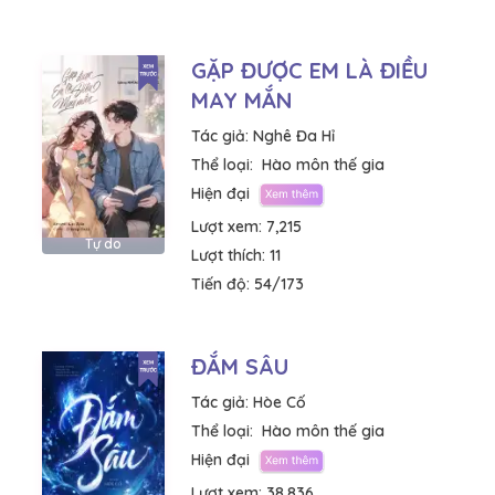
GẶP ĐƯỢC EM LÀ ĐIỀU
MAY MẮN
Tác giả:
Nghê Đa Hỉ
Thể loại:
Hào môn thế gia
Hiện đại
Lượt xem:
7,215
Tự do
Lượt thích:
11
Tiến độ:
54/173
ĐẮM SÂU
Tác giả:
Hòe Cố
Thể loại:
Hào môn thế gia
Hiện đại
Lượt xem:
38,836