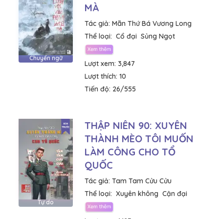
MÀ
Tác giả:
Mãn Thứ Bá Vương Long
Thể loại:
Cổ đại
Sủng Ngọt
Chuyển ngữ
Lượt xem:
3,847
Lượt thích:
10
Tiến độ:
26/555
THẬP NIÊN 90: XUYÊN
THÀNH MÈO TÔI MUỐN
LÀM CÔNG CHO TỔ
QUỐC
Tác giả:
Tam Tam Cửu Cửu
Thể loại:
Xuyên không
Cận đại
Tự do