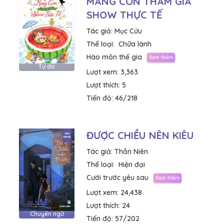
MANG CON THAM GIA
SHOW THỰC TẾ
Tác giả:
Mục Cửu
Thể loại:
Chữa lành
Hào môn thế gia
Tự do
Lượt xem:
3,363
Lượt thích:
5
Tiến độ:
46/218
ĐƯỢC CHIỀU NÊN KIÊU
Tác giả:
Thần Niên
Thể loại:
Hiện đại
Cưới trước yêu sau
Lượt xem:
24,438
Lượt thích:
24
Chuyển ngữ
Tiến độ:
57/202