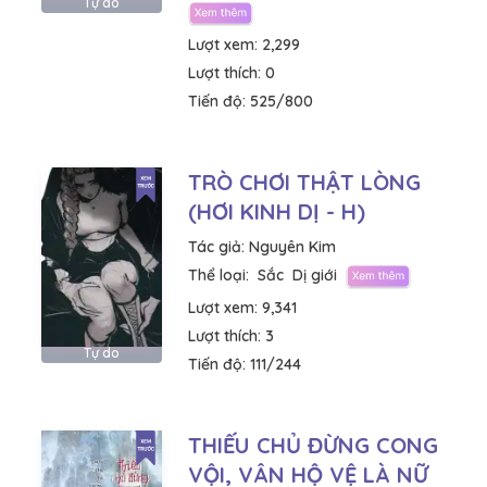
Tự do
Lượt xem:
2,299
Lượt thích:
0
Tiến độ:
525/800
TRÒ CHƠI THẬT LÒNG
(HƠI KINH DỊ - H)
Tác giả:
Nguyên Kim
Thể loại:
Sắc
Dị giới
Lượt xem:
9,341
Lượt thích:
3
Tự do
Tiến độ:
111/244
THIẾU CHỦ ĐỪNG CONG
VỘI, VÂN HỘ VỆ LÀ NỮ