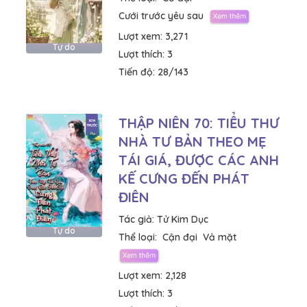
Cưới trước yêu sau
Lượt xem:
3,271
Tự do
Lượt thích:
3
Tiến độ:
28/143
THẬP NIÊN 70: TIỂU THƯ
NHÀ TƯ BẢN THEO MẸ
TÁI GIÁ, ĐƯỢC CÁC ANH
KẾ CƯNG ĐẾN PHÁT
ĐIÊN
Tác giả:
Tử Kim Dục
Tự do
Thể loại:
Cận đại
Vả mặt
Lượt xem:
2,128
Lượt thích:
3