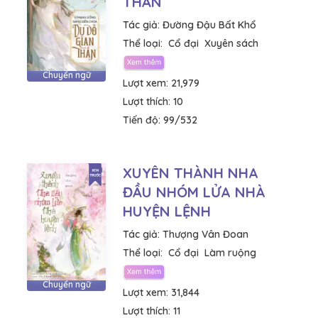
THẦN
Tác giả:
Đường Đậu Bất Khổ
Thể loại:
Cổ đại
Xuyên sách
Chuyển ngữ
Lượt xem:
21,979
Lượt thích:
10
Tiến độ:
99/532
XUYÊN THÀNH NHA
ĐẦU NHÓM LỬA NHÀ
HUYỆN LỆNH
Tác giả:
Thượng Vân Đoan
Thể loại:
Cổ đại
Làm ruộng
Chuyển ngữ
Lượt xem:
31,844
Lượt thích:
11