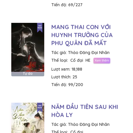
Tiến độ:
69/227
MANG THAI CON VỚI
HUYNH TRƯỞNG CỦA
PHU QUÂN ĐÃ MẤT
Tác giả:
Thảo Đăng Đại Nhân
Thể loại:
Cổ đại
HE
Lượt xem:
18,188
Tự do
Lượt thích:
25
Tiến độ:
99/200
NĂM ĐẦU TIÊN SAU KHI
HÒA LY
Tác giả:
Thảo Đăng Đại Nhân
Thể loại:
Cổ đại