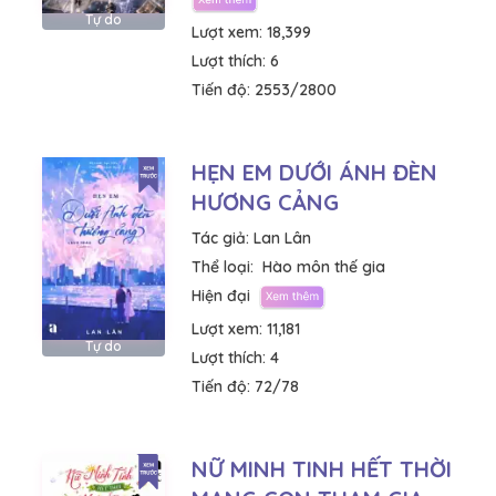
Tự do
Lượt xem:
18,399
Lượt thích:
6
Tiến độ:
2553/2800
HẸN EM DƯỚI ÁNH ĐÈN
HƯƠNG CẢNG
Tác giả:
Lan Lân
Thể loại:
Hào môn thế gia
Hiện đại
Lượt xem:
11,181
Tự do
Lượt thích:
4
Tiến độ:
72/78
NỮ MINH TINH HẾT THỜI