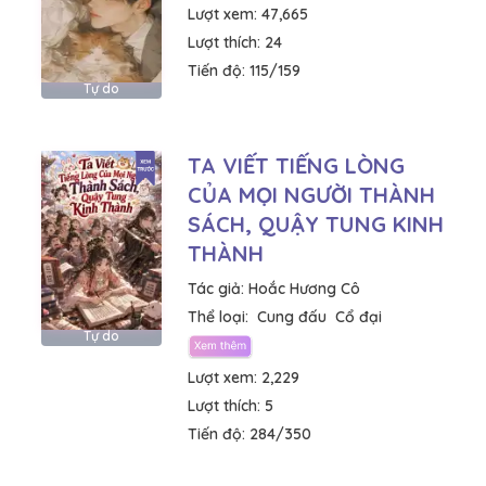
Lượt xem:
47,665
Lượt thích:
24
Tiến độ:
115/159
Tự do
TA VIẾT TIẾNG LÒNG
CỦA MỌI NGƯỜI THÀNH
SÁCH, QUẬY TUNG KINH
THÀNH
Tác giả:
Hoắc Hương Cô
Thể loại:
Cung đấu
Cổ đại
Tự do
Lượt xem:
2,229
Lượt thích:
5
Tiến độ:
284/350