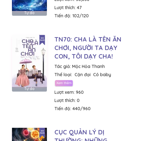
Lượt thích:
47
Tự do
Tiến độ:
102/120
TN70: CHA LÀ TÊN ĂN
CHƠI, NGƯỜI TA DẠY
CON, TÔI DẠY CHA!
Tác giả:
Mộc Hỏa Thanh
Thể loại:
Cận đại
Có baby
Tự do
Lượt xem:
960
Lượt thích:
0
Tiến độ:
440/960
CỤC QUẢN LÝ DỊ
THƯỜNG: NHỮNG