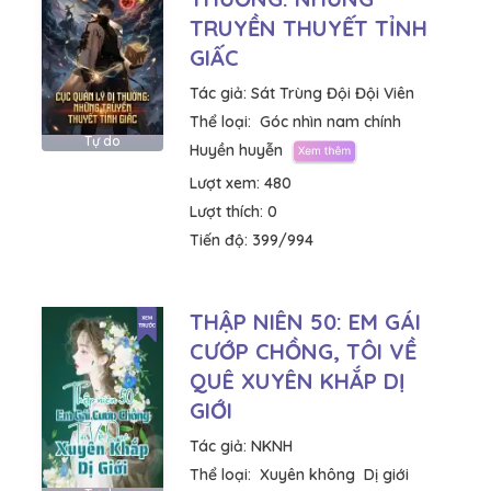
TRUYỀN THUYẾT TỈNH
GIẤC
Tác giả:
Sát Trùng Đội Đội Viên
Thể loại:
Góc nhìn nam chính
Tự do
Huyền huyễn
Lượt xem:
480
Lượt thích:
0
Tiến độ:
399/994
THẬP NIÊN 50: EM GÁI
CƯỚP CHỒNG, TÔI VỀ
QUÊ XUYÊN KHẮP DỊ
GIỚI
Tác giả:
NKNH
Thể loại:
Xuyên không
Dị giới