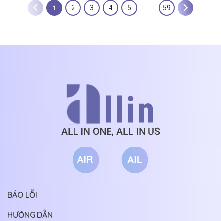
1
2
3
4
5
…
59
BÁO LỖI
HƯỚNG DẪN