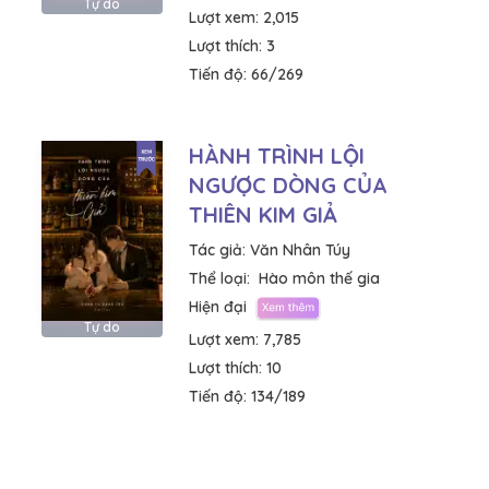
Tự do
Lượt xem:
2,015
Lượt thích:
3
Tiến độ:
66/269
HÀNH TRÌNH LỘI
NGƯỢC DÒNG CỦA
THIÊN KIM GIẢ
Tác giả:
Văn Nhân Túy
Thể loại:
Hào môn thế gia
Hiện đại
Tự do
Lượt xem:
7,785
Lượt thích:
10
Tiến độ:
134/189