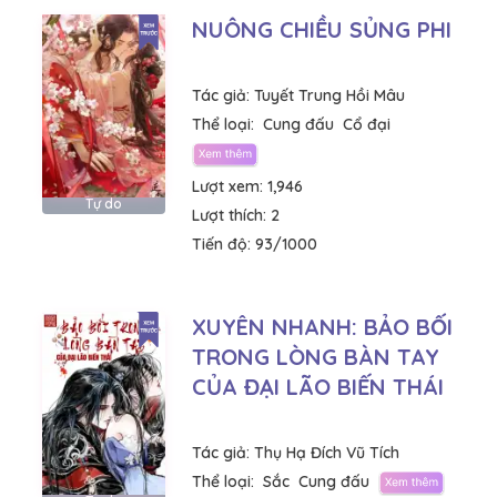
NUÔNG CHIỀU SỦNG PHI
Tác giả:
Tuyết Trung Hồi Mâu
Thể loại:
Cung đấu
Cổ đại
Lượt xem:
1,946
Tự do
Lượt thích:
2
Tiến độ:
93/1000
XUYÊN NHANH: BẢO BỐI
TRONG LÒNG BÀN TAY
CỦA ĐẠI LÃO BIẾN THÁI
Tác giả:
Thụ Hạ Đích Vũ Tích
Thể loại:
Sắc
Cung đấu