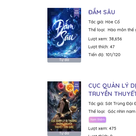
ĐẮM SÂU
Tác giả:
Hòe Cố
Thể loại:
Hào môn thế 
Lượt xem:
38,656
Lượt thích:
47
Tiến độ:
101/120
Tự do
CỤC QUẢN LÝ D
TRUYỀN THUYẾT
Tác giả:
Sát Trùng Đội 
Thể loại:
Góc nhìn nam
Lượt xem:
475
Tự do