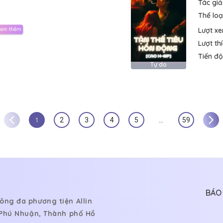
Tác giả
Thể loại
Lượt x
Lượt th
Tiến độ
Tự do
1
2
3
4
5
…
59
BÁO 
ông đa phương tiện Allin
, Phú Nhuận, Thành phố Hồ