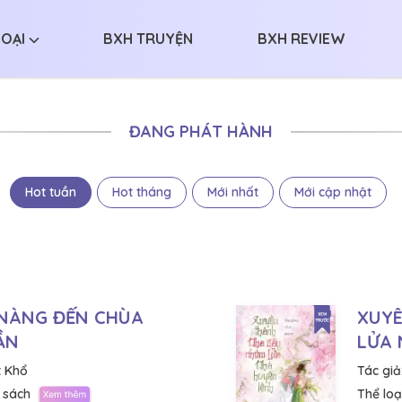
LOẠI
BXH TRUYỆN
BXH REVIEW
ĐANG PHÁT HÀNH
Hot tuần
Hot tháng
Mới nhất
Mới cập nhật
 NÀNG ĐẾN CHÙA
XUY
HẦN
LỬA 
 Khổ
Tác giả
 sách
Thể loại