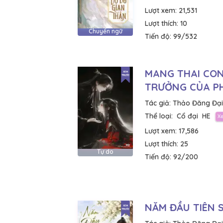
Lượt xem:
21,531
Lượt thích:
10
Chuyển ngữ
Tiến độ:
99/532
MANG THAI CON
TRƯỞNG CỦA P
Tác giả:
Thảo Đăng Đạ
Thể loại:
Cổ đại
HE
Lượt xem:
17,586
Lượt thích:
25
Tự do
Tiến độ:
92/200
NĂM ĐẦU TIÊN 