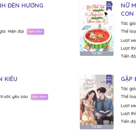
NH ĐÈN HƯƠNG
NỮ M
CON 
Tác giả
gia
Hiện đại
Thể loại
Lượt x
Lượt th
Tự do
Tiến độ
N KIÊU
GẶP 
Tác giả
 trước yêu sau
Thể loại
Lượt x
Lượt th
Tiến độ
Tự do