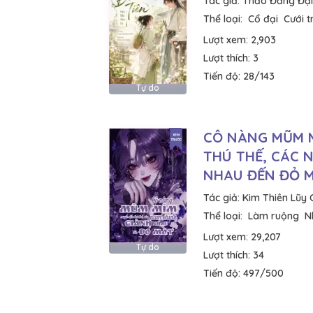
Tác giả:
Thảo Đăng Đạ
Thể loại:
Cổ đại
Cưới t
Lượt xem:
2,903
Lượt thích:
3
Tiến độ:
28/143
Tự do
CÔ NÀNG MŨM 
THÚ THẾ, CÁC 
NHAU ĐẾN ĐỎ 
Tác giả:
Kim Thiên Lũy
Thể loại:
Làm ruộng
N
Lượt xem:
29,207
Tự do
Lượt thích:
34
Tiến độ:
497/500