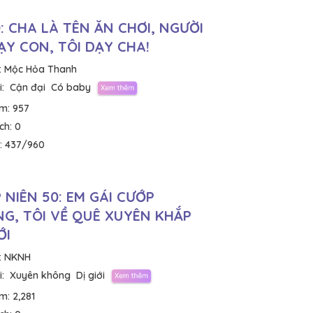
: CHA LÀ TÊN ĂN CHƠI, NGƯỜI
ẠY CON, TÔI DẠY CHA!
:
Mộc Hỏa Thanh
:
Cận đại
Có baby
em:
957
ích:
0
:
437/960
 NIÊN 50: EM GÁI CƯỚP
G, TÔI VỀ QUÊ XUYÊN KHẮP
ỚI
:
NKNH
:
Xuyên không
Dị giới
em:
2,281