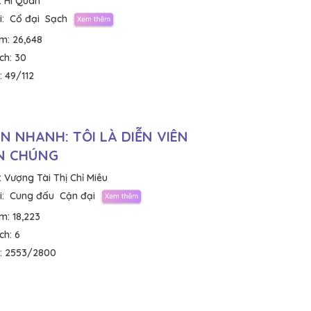
:
Hi Quân
:
Cổ đại
Sạch
em:
26,648
ích:
30
:
49/112
N NHANH: TÔI LÀ DIỄN VIÊN
N CHÚNG
:
Vượng Tài Thị Chỉ Miêu
:
Cung đấu
Cận đại
em:
18,223
ích:
6
:
2553/2800