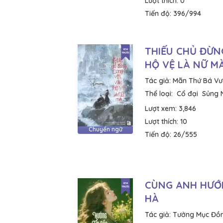
Lượt thích:
0
Tiến độ:
396/994
THIẾU CHỦ ĐỪN
HỘ VỆ LÀ NỮ M
Tác giả:
Mãn Thứ Bá Vư
Thể loại:
Cổ đại
Sủng 
Lượt xem:
3,846
Lượt thích:
10
Chuyển ngữ
Tiến độ:
26/555
CÙNG ANH HƯỚ
HÀ
Tác giả:
Tưởng Mục Đồ