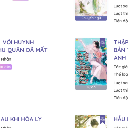
Lượt x
Lượt th
Chuyển ngữ
Tiến độ
 VỚI HUYNH
THẬP
HU QUÂN ĐÃ MẤT
BẢN 
ANH 
i Nhân
Tác giả
Thể loại
Lượt x
Tự do
Lượt th
Tiến độ
SAU KHI HÒA LY
HẦU