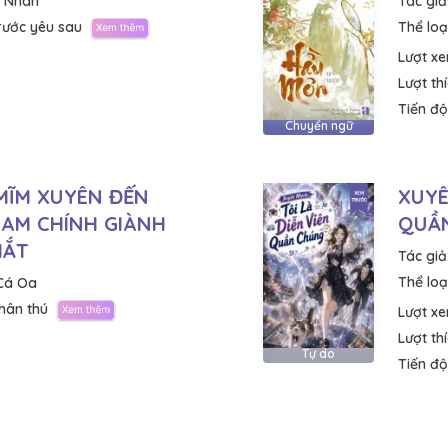
i Nhân
Tác giả
rước yêu sau
Thể loại
Lượt x
Lượt th
Tiến độ
Chuyển ngữ
MĨM XUYÊN ĐẾN
XUYÊ
NAM CHÍNH GIÀNH
QUẦ
MẮT
Tác giả
Thể loại
 Cá Oa
hân thú
Lượt x
Lượt th
Tự do
Tiến độ