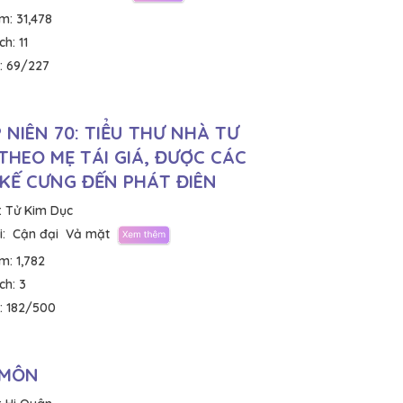
em:
31,478
ích:
11
:
69/227
 NIÊN 70: TIỂU THƯ NHÀ TƯ
THEO MẸ TÁI GIÁ, ĐƯỢC CÁC
KẾ CƯNG ĐẾN PHÁT ĐIÊN
:
Tử Kim Dục
:
Cận đại
Vả mặt
em:
1,782
ích:
3
:
182/500
 MÔN