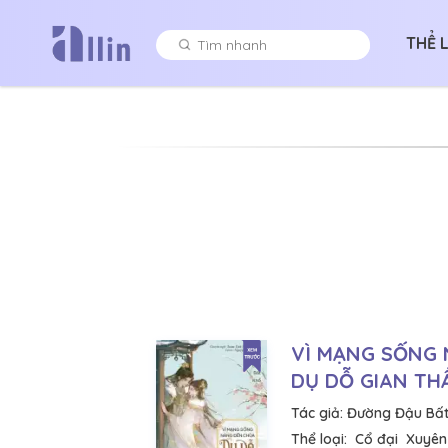
THỂ 
VÌ MẠNG SỐNG
DỤ DỖ GIAN T
Tác giả:
Đường Đậu Bất
Thể loại:
Cổ đại
Xuyên