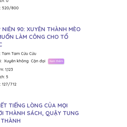
ích:
0
:
520/800
 NIÊN 90: XUYÊN THÀNH MÈO
MUỐN LÀM CÔNG CHO TỔ
C
:
Tam Tam Cửu Cửu
:
Xuyên không
Cận đại
em:
1,123
ích:
5
:
127/712
IẾT TIẾNG LÒNG CỦA MỌI
I THÀNH SÁCH, QUẬY TUNG
 THÀNH