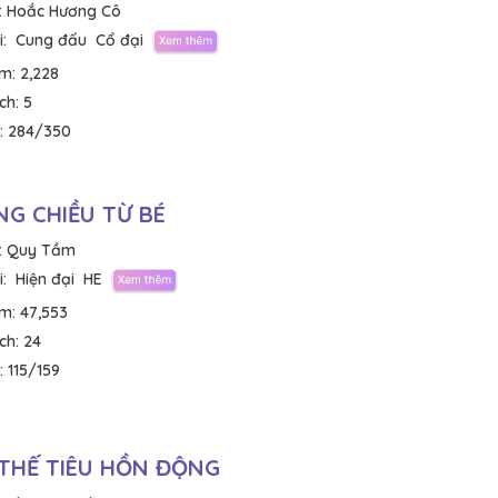
:
Hoắc Hương Cô
:
Cung đấu
Cổ đại
em:
2,228
ích:
5
:
284/350
G CHIỀU TỪ BÉ
:
Quy Tầm
:
Hiện đại
HE
em:
47,553
ích:
24
:
115/159
THẾ TIÊU HỒN ĐỘNG