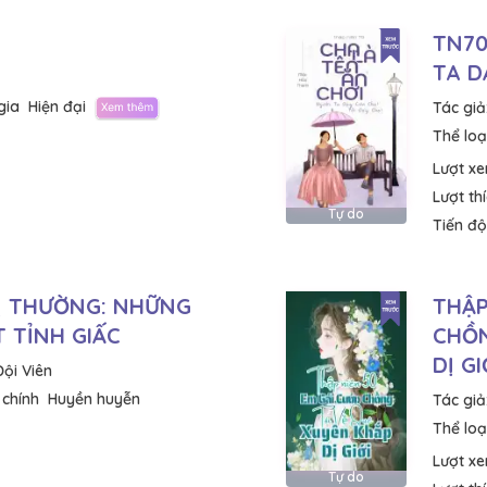
TN70
TA D
gia
Hiện đại
Tác giả
Thể loại
Lượt x
Lượt th
Tự do
Tiến độ
Ị THƯỜNG: NHỮNG
THẬP
 TỈNH GIẤC
CHỒN
DỊ GI
Đội Viên
 chính
Huyền huyễn
Tác giả
Thể loại
Lượt x
Tự do