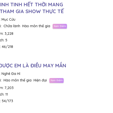
INH TINH HẾT THỜI MANG
THAM GIA SHOW THỰC TẾ
:
Mục Cửu
:
Chữa lành
Hào môn thế gia
em:
3,228
ích:
5
:
46/218
ĐƯỢC EM LÀ ĐIỀU MAY MẮN
:
Nghê Đa Hỉ
:
Hào môn thế gia
Hiện đại
em:
7,203
ích:
11
:
54/173