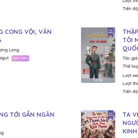
Lượt th
Tiến độ
G CONG VỘI, VÂN
THẬP
À
TÔI 
QUỐ
ơng Long
Ngọt
Tác giả
Thể loại
Lượt x
Tự do
Lượt th
Tiến độ
NG TỚI GẦN NGÂN
TA V
NGƯỜ
KINH
ng