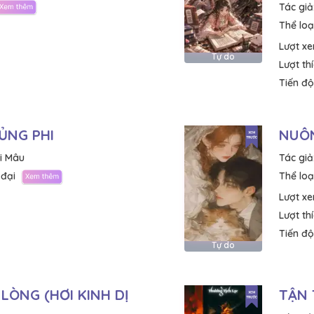
Tác giả
Thể loại
Lượt x
Tự do
Lượt th
Tiến độ
ỦNG PHI
NUÔN
i Mâu
Tác giả
 đại
Thể loại
Lượt x
Lượt th
Tiến độ
Tự do
LÒNG (HƠI KINH DỊ
TẬN 