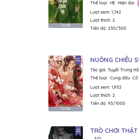
Thể loại:
HE
Hiện đại
Lượt xem:
1,742
Lượt thích:
2
Tự do
Tiến độ:
230/300
NUÔNG CHIỀU S
Tác giả:
Tuyết Trung Hồ
Thể loại:
Cung đấu
Cổ
Lượt xem:
1,932
Lượt thích:
2
Tiến độ:
93/1000
Tự do
TRÒ CHƠI THẬT 
- H)