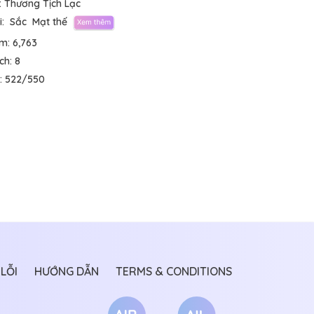
:
Thương Tịch Lạc
:
Sắc
Mạt thế
em:
6,763
ích:
8
:
522/550
LỖI
HƯỚNG DẪN
TERMS & CONDITIONS