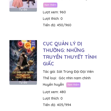
Tự do
Lượt xem:
960
Lượt thích:
0
Tiến độ:
450/960
CỤC QUẢN LÝ DỊ
THƯỜNG: NHỮNG
TRUYỀN THUYẾT TỈNH
GIẤC
Tác giả:
Sát Trùng Đội Đội Viên
Thể loại:
Góc nhìn nam chính
Tự do
Huyền huyễn
Lượt xem:
480
Lượt thích:
0
Tiến độ:
405/994