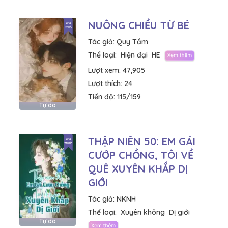
NUÔNG CHIỀU TỪ BÉ
Tác giả:
Quy Tầm
Thể loại:
Hiện đại
HE
Lượt xem:
47,905
Lượt thích:
24
Tiến độ:
115/159
Tự do
THẬP NIÊN 50: EM GÁI
CƯỚP CHỒNG, TÔI VỀ
QUÊ XUYÊN KHẮP DỊ
GIỚI
Tác giả:
NKNH
Thể loại:
Xuyên không
Dị giới
Tự do