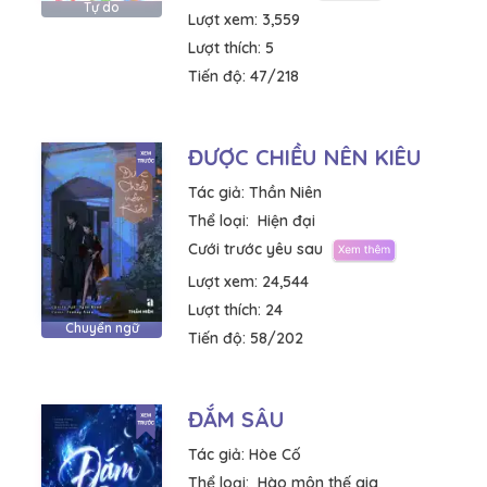
Tự do
Lượt xem:
3,559
Lượt thích:
5
Tiến độ:
47/218
ĐƯỢC CHIỀU NÊN KIÊU
Tác giả:
Thần Niên
Thể loại:
Hiện đại
Cưới trước yêu sau
Lượt xem:
24,544
Lượt thích:
24
Chuyển ngữ
Tiến độ:
58/202
ĐẮM SÂU
Tác giả:
Hòe Cố
Thể loại:
Hào môn thế gia