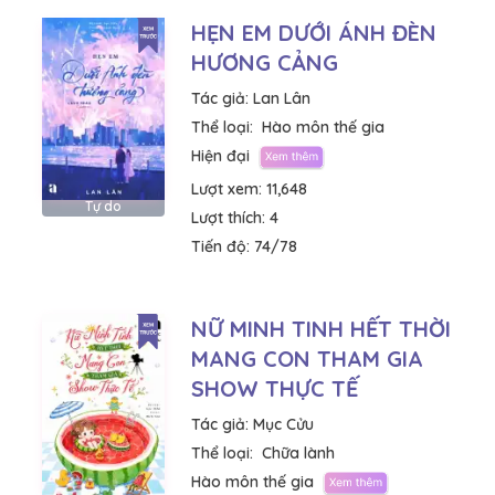
HẸN EM DƯỚI ÁNH ĐÈN
HƯƠNG CẢNG
Tác giả:
Lan Lân
Thể loại:
Hào môn thế gia
Hiện đại
Lượt xem:
11,648
Tự do
Lượt thích:
4
Tiến độ:
74/78
NỮ MINH TINH HẾT THỜI
MANG CON THAM GIA
SHOW THỰC TẾ
Tác giả:
Mục Cửu
Thể loại:
Chữa lành
Hào môn thế gia