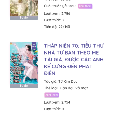
Cưới trước yêu sau
Lượt xem:
3,786
Tự do
Lượt thích:
3
Tiến độ:
29/143
THẬP NIÊN 70: TIỂU THƯ
NHÀ TƯ BẢN THEO MẸ
TÁI GIÁ, ĐƯỢC CÁC ANH
KẾ CƯNG ĐẾN PHÁT
ĐIÊN
Tác giả:
Tử Kim Dục
Tự do
Thể loại:
Cận đại
Vả mặt
Lượt xem:
2,754
Lượt thích:
3