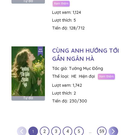
Tự do
Lượt xem:
1,124
Lượt thích:
5
Tiến độ:
128/712
CÙNG ANH HƯỚNG TỚI
GẦN NGÂN HÀ
Tác giả:
Tưởng Mục Đồng
Thể loại:
HE
Hiện đại
Lượt xem:
1,742
Lượt thích:
2
Tự do
Tiến độ:
230/300
1
2
3
4
5
…
59