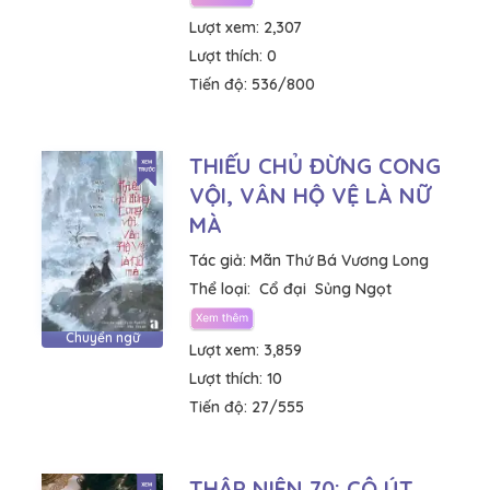
Lượt xem:
2,307
Lượt thích:
0
Tiến độ:
536/800
THIẾU CHỦ ĐỪNG CONG
VỘI, VÂN HỘ VỆ LÀ NỮ
MÀ
Tác giả:
Mãn Thứ Bá Vương Long
Thể loại:
Cổ đại
Sủng Ngọt
Chuyển ngữ
Lượt xem:
3,859
Lượt thích:
10
Tiến độ:
27/555
THẬP NIÊN 70: CÔ ÚT