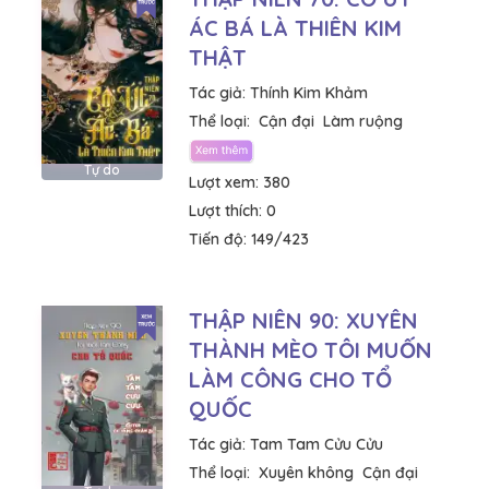
ÁC BÁ LÀ THIÊN KIM
THẬT
Tác giả:
Thính Kim Khảm
Thể loại:
Cận đại
Làm ruộng
Tự do
Lượt xem:
380
Lượt thích:
0
Tiến độ:
149/423
THẬP NIÊN 90: XUYÊN
THÀNH MÈO TÔI MUỐN
LÀM CÔNG CHO TỔ
QUỐC
Tác giả:
Tam Tam Cửu Cửu
Thể loại:
Xuyên không
Cận đại