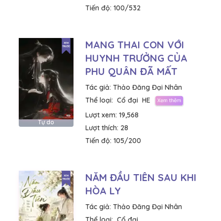
Tiến độ:
100/532
MANG THAI CON VỚI
HUYNH TRƯỞNG CỦA
PHU QUÂN ĐÃ MẤT
Tác giả:
Thảo Đăng Đại Nhân
Thể loại:
Cổ đại
HE
Lượt xem:
19,568
Tự do
Lượt thích:
28
Tiến độ:
105/200
NĂM ĐẦU TIÊN SAU KHI
HÒA LY
Tác giả:
Thảo Đăng Đại Nhân
Thể loại:
Cổ đại