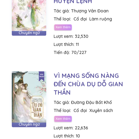
HUYỆN LỆNH
Tác giả:
Thượng Vân Đoan
Thể loại:
Cổ đại
Làm ruộng
Chuyển ngữ
Lượt xem:
32,530
Lượt thích:
11
Tiến độ:
70/227
VÌ MẠNG SỐNG NÀNG
ĐẾN CHÙA DỤ DỖ GIAN
THẦN
Tác giả:
Đường Đậu Bất Khổ
Thể loại:
Cổ đại
Xuyên sách
Chuyển ngữ
Lượt xem:
22,636
Lượt thích:
10