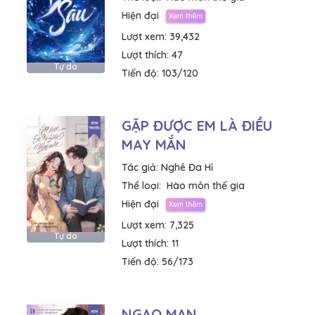
Hiện đại
Lượt xem:
39,432
Lượt thích:
47
Tự do
Tiến độ:
103/120
GẶP ĐƯỢC EM LÀ ĐIỀU
MAY MẮN
Tác giả:
Nghê Đa Hỉ
Thể loại:
Hào môn thế gia
Hiện đại
Lượt xem:
7,325
Tự do
Lượt thích:
11
Tiến độ:
56/173
NGẠO MẠN