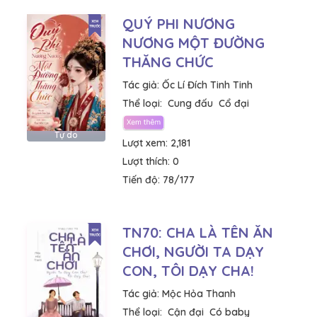
QUÝ PHI NƯƠNG
NƯƠNG MỘT ĐƯỜNG
THĂNG CHỨC
Tác giả:
Ốc Lí Đích Tinh Tinh
Thể loại:
Cung đấu
Cổ đại
Tự do
Lượt xem:
2,181
Lượt thích:
0
Tiến độ:
78/177
TN70: CHA LÀ TÊN ĂN
CHƠI, NGƯỜI TA DẠY
CON, TÔI DẠY CHA!
Tác giả:
Mộc Hỏa Thanh
Thể loại:
Cận đại
Có baby