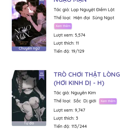
Tác giả:
Lạp Nguyệt Điềm Lật
Thể loại:
Hiện đại
Sủng Ngọt
Lượt xem:
5,574
Lượt thích:
11
Chuyển ngữ
Tiến độ:
19/129
TRÒ CHƠI THẬT LÒNG
(HƠI KINH DỊ - H)
Tác giả:
Nguyên Kim
Thể loại:
Sắc
Dị giới
Lượt xem:
9,747
Lượt thích:
3
Tự do
Tiến độ:
113/244