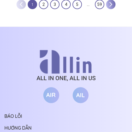
1
2
3
4
5
…
59
BÁO LỖI
HƯỚNG DẪN