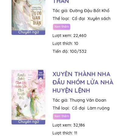
THẦN
Tác giả:
Đường Đậu Bất Khổ
Thể loại:
Cổ đại
Xuyên sách
Chuyển ngữ
Lượt xem:
22,460
Lượt thích:
10
Tiến độ:
100/532
XUYÊN THÀNH NHA
ĐẦU NHÓM LỬA NHÀ
HUYỆN LỆNH
Tác giả:
Thượng Vân Đoan
Thể loại:
Cổ đại
Làm ruộng
Chuyển ngữ
Lượt xem:
32,186
Lượt thích:
11