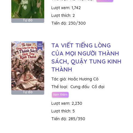
Lượt xem:
1,742
Lượt thích:
2
Tự do
Tiến độ:
230/300
TA VIẾT TIẾNG LÒNG
CỦA MỌI NGƯỜI THÀNH
SÁCH, QUẬY TUNG KINH
THÀNH
Tác giả:
Hoắc Hương Cô
Thể loại:
Cung đấu
Cổ đại
Tự do
Lượt xem:
2,230
Lượt thích:
5
Tiến độ:
285/350