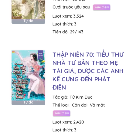
Cưới trước yêu sau
Lượt xem:
3,524
Tự do
Lượt thích:
3
Tiến độ:
29/143
THẬP NIÊN 70: TIỂU THƯ
NHÀ TƯ BẢN THEO MẸ
TÁI GIÁ, ĐƯỢC CÁC ANH
KẾ CƯNG ĐẾN PHÁT
ĐIÊN
Tác giả:
Tử Kim Dục
Tự do
Thể loại:
Cận đại
Vả mặt
Lượt xem:
2,420
Lượt thích:
3