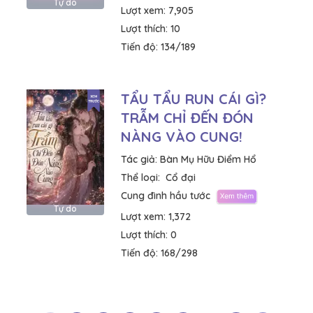
Tự do
Lượt xem:
7,905
Lượt thích:
10
Tiến độ:
134/189
TẨU TẨU RUN CÁI GÌ?
TRẪM CHỈ ĐẾN ĐÓN
NÀNG VÀO CUNG!
Tác giả:
Bàn Mụ Hữu Điểm Hổ
Thể loại:
Cổ đại
Cung đình hầu tước
Tự do
Lượt xem:
1,372
Lượt thích:
0
Tiến độ:
168/298