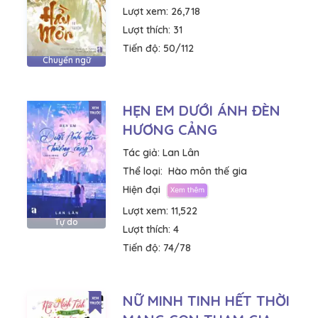
Lượt xem:
26,718
Lượt thích:
31
Tiến độ:
50/112
Chuyển ngữ
HẸN EM DƯỚI ÁNH ĐÈN
HƯƠNG CẢNG
Tác giả:
Lan Lân
Thể loại:
Hào môn thế gia
Hiện đại
Lượt xem:
11,522
Tự do
Lượt thích:
4
Tiến độ:
74/78
NỮ MINH TINH HẾT THỜI