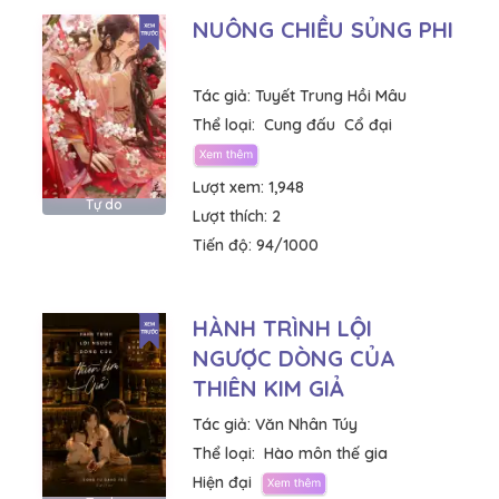
NUÔNG CHIỀU SỦNG PHI
Tác giả:
Tuyết Trung Hồi Mâu
Thể loại:
Cung đấu
Cổ đại
Lượt xem:
1,948
Tự do
Lượt thích:
2
Tiến độ:
94/1000
HÀNH TRÌNH LỘI
NGƯỢC DÒNG CỦA
THIÊN KIM GIẢ
Tác giả:
Văn Nhân Túy
Thể loại:
Hào môn thế gia
Hiện đại