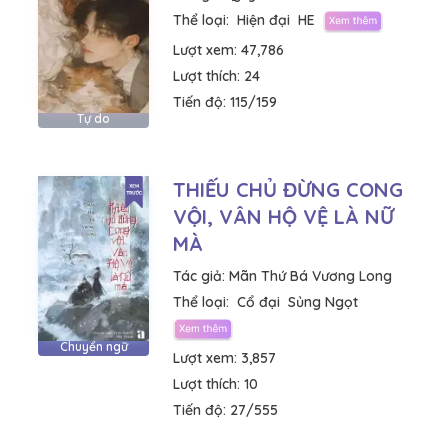
Thể loại:
Hiện đại
HE
Lượt xem:
47,786
Lượt thích:
24
Tiến độ:
115/159
Tự do
THIẾU CHỦ ĐỪNG CONG
VỘI, VÂN HỘ VỆ LÀ NỮ
MÀ
Tác giả:
Mãn Thứ Bá Vương Long
Thể loại:
Cổ đại
Sủng Ngọt
Chuyển ngữ
Lượt xem:
3,857
Lượt thích:
10
Tiến độ:
27/555