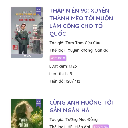
THẬP NIÊN 90: XUYÊN
THÀNH MÈO TÔI MUỐN
LÀM CÔNG CHO TỔ
QUỐC
Tác giả:
Tam Tam Cửu Cửu
Thể loại:
Xuyên không
Cận đại
Tự do
Lượt xem:
1,123
Lượt thích:
5
Tiến độ:
128/712
CÙNG ANH HƯỚNG TỚI
GẦN NGÂN HÀ
Tác giả:
Tưởng Mục Đồng
Thể loại:
HE
Hiện đại