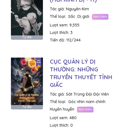
Tác giả:
Nguyên Kim
Thể loại:
Sắc
Dị giới
Lượt xem:
9,555
Lượt thích:
3
Tự do
Tiến độ:
112/244
CỤC QUẢN LÝ DỊ
THƯỜNG: NHỮNG
TRUYỀN THUYẾT TỈNH
GIẤC
Tác giả:
Sát Trùng Đội Đội Viên
Thể loại:
Góc nhìn nam chính
Tự do
Huyền huyễn
Lượt xem:
480
Lượt thích:
0