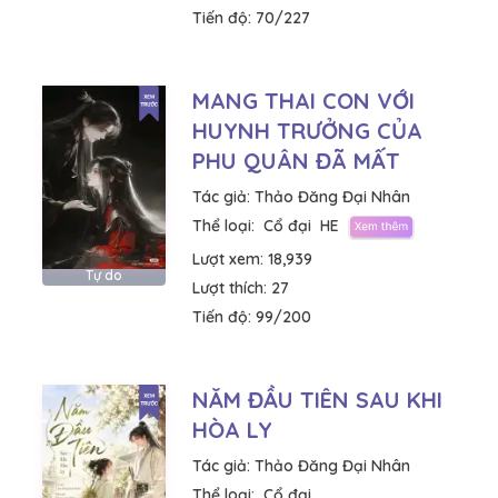
Tiến độ:
70/227
MANG THAI CON VỚI
HUYNH TRƯỞNG CỦA
PHU QUÂN ĐÃ MẤT
Tác giả:
Thảo Đăng Đại Nhân
Thể loại:
Cổ đại
HE
Lượt xem:
18,939
Tự do
Lượt thích:
27
Tiến độ:
99/200
NĂM ĐẦU TIÊN SAU KHI
HÒA LY
Tác giả:
Thảo Đăng Đại Nhân
Thể loại:
Cổ đại