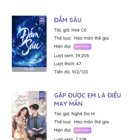
ĐẮM SÂU
Tác giả:
Hòe Cố
Thể loại:
Hào môn thế gia
Hiện đại
Lượt xem:
39,205
Lượt thích:
47
Tự do
Tiến độ:
102/120
GẶP ĐƯỢC EM LÀ ĐIỀU
MAY MẮN
Tác giả:
Nghê Đa Hỉ
Thể loại:
Hào môn thế gia
Hiện đại
Lượt xem:
7,228