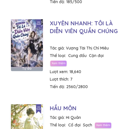
Tiến độ:
185/500
XUYÊN NHANH: TÔI LÀ
DIỄN VIÊN QUẦN CHÚNG
Tác giả:
Vượng Tài Thị Chỉ Miêu
Thể loại:
Cung đấu
Cận đại
Tự do
Lượt xem:
18,640
Lượt thích:
7
Tiến độ:
2560/2800
HẦU MÔN
Tác giả:
Hi Quân
Thể loại:
Cổ đại
Sạch