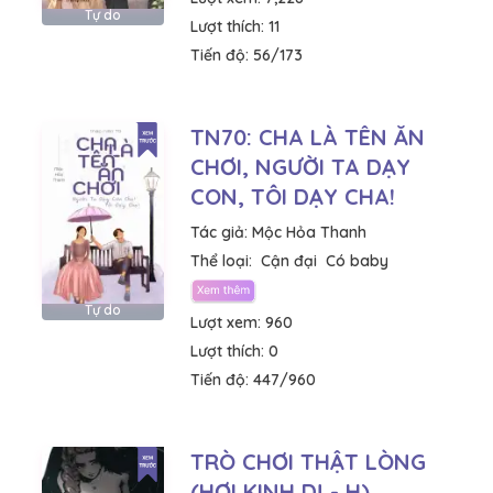
Tự do
Lượt thích:
11
Tiến độ:
56/173
TN70: CHA LÀ TÊN ĂN
CHƠI, NGƯỜI TA DẠY
CON, TÔI DẠY CHA!
Tác giả:
Mộc Hỏa Thanh
Thể loại:
Cận đại
Có baby
Tự do
Lượt xem:
960
Lượt thích:
0
Tiến độ:
447/960
TRÒ CHƠI THẬT LÒNG
(HƠI KINH DỊ - H)