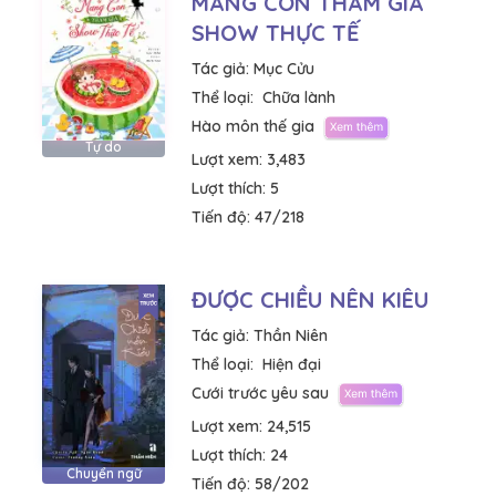
MANG CON THAM GIA
SHOW THỰC TẾ
Tác giả:
Mục Cửu
Thể loại:
Chữa lành
Hào môn thế gia
Tự do
Lượt xem:
3,483
Lượt thích:
5
Tiến độ:
47/218
ĐƯỢC CHIỀU NÊN KIÊU
Tác giả:
Thần Niên
Thể loại:
Hiện đại
Cưới trước yêu sau
Lượt xem:
24,515
Lượt thích:
24
Chuyển ngữ
Tiến độ:
58/202