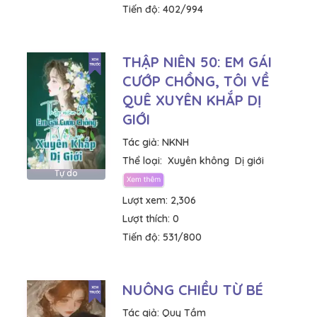
Tiến độ:
402/994
THẬP NIÊN 50: EM GÁI
CƯỚP CHỒNG, TÔI VỀ
QUÊ XUYÊN KHẮP DỊ
GIỚI
Tác giả:
NKNH
Thể loại:
Xuyên không
Dị giới
Tự do
Lượt xem:
2,306
Lượt thích:
0
Tiến độ:
531/800
NUÔNG CHIỀU TỪ BÉ
Tác giả:
Quy Tầm