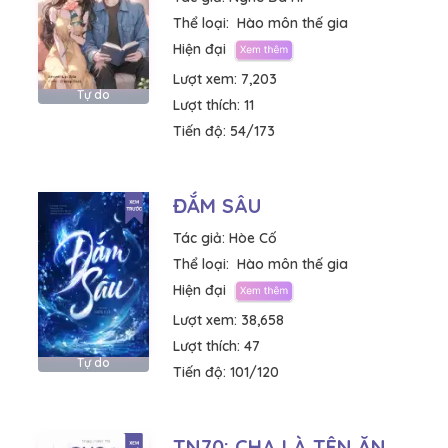
Thể loại:
Hào môn thế gia
Hiện đại
Lượt xem:
7,203
Tự do
Lượt thích:
11
Tiến độ:
54/173
ĐẮM SÂU
Tác giả:
Hòe Cố
Thể loại:
Hào môn thế gia
Hiện đại
Lượt xem:
38,658
Lượt thích:
47
Tự do
Tiến độ:
101/120
TN70: CHA LÀ TÊN ĂN