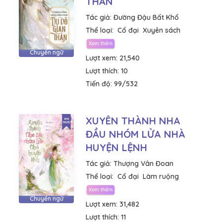
THẦN
Tác giả:
Đường Đậu Bất Khổ
Thể loại:
Cổ đại
Xuyên sách
Chuyển ngữ
Lượt xem:
21,540
Lượt thích:
10
Tiến độ:
99/532
XUYÊN THÀNH NHA
ĐẦU NHÓM LỬA NHÀ
HUYỆN LỆNH
Tác giả:
Thượng Vân Đoan
Thể loại:
Cổ đại
Làm ruộng
Chuyển ngữ
Lượt xem:
31,482
Lượt thích:
11