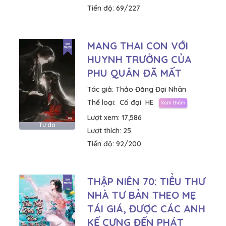
Tiến độ:
69/227
MANG THAI CON VỚI
HUYNH TRƯỞNG CỦA
PHU QUÂN ĐÃ MẤT
Tác giả:
Thảo Đăng Đại Nhân
Thể loại:
Cổ đại
HE
Lượt xem:
17,586
Tự do
Lượt thích:
25
Tiến độ:
92/200
THẬP NIÊN 70: TIỂU THƯ
NHÀ TƯ BẢN THEO MẸ
TÁI GIÁ, ĐƯỢC CÁC ANH
KẾ CƯNG ĐẾN PHÁT