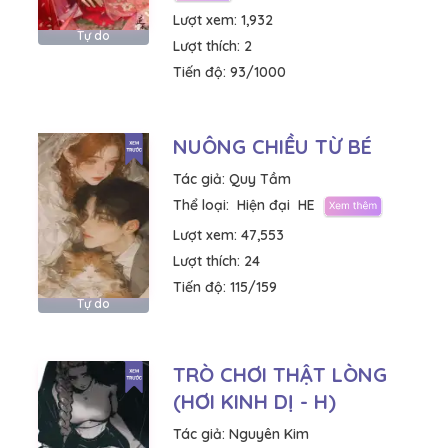
Lượt xem:
1,932
Tự do
Lượt thích:
2
Tiến độ:
93/1000
NUÔNG CHIỀU TỪ BÉ
Tác giả:
Quy Tầm
Thể loại:
Hiện đại
HE
Lượt xem:
47,553
Lượt thích:
24
Tiến độ:
115/159
Tự do
TRÒ CHƠI THẬT LÒNG
(HƠI KINH DỊ - H)
Tác giả:
Nguyên Kim