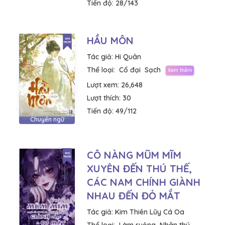
Tiến độ:
28/143
HẦU MÔN
Tác giả:
Hi Quân
Thể loại:
Cổ đại
Sạch
Lượt xem:
26,648
Lượt thích:
30
Tiến độ:
49/112
Chuyển ngữ
CÔ NÀNG MŨM MĨM
XUYÊN ĐẾN THÚ THẾ,
CÁC NAM CHÍNH GIÀNH
NHAU ĐẾN ĐỎ MẮT
Tác giả:
Kim Thiên Lũy Cá Oa