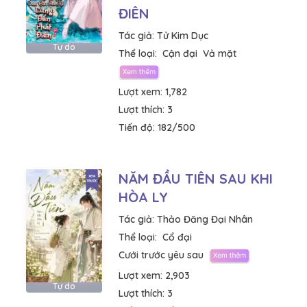
ĐIÊN
Tác giả:
Tử Kim Dục
Tự do
Thể loại:
Cận đại
Vả mặt
Lượt xem:
1,782
Lượt thích:
3
Tiến độ:
182/500
NĂM ĐẦU TIÊN SAU KHI
HÒA LY
Tác giả:
Thảo Đăng Đại Nhân
Thể loại:
Cổ đại
Cưới trước yêu sau
Lượt xem:
2,903
Tự do
Lượt thích:
3