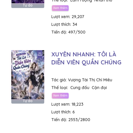
Thể loại:
Làm ruộng
Nhân thú
Tự do
Lượt xem:
29,207
Lượt thích:
34
Tiến độ:
497/500
XUYÊN NHANH: TÔI LÀ
DIỄN VIÊN QUẦN CHÚNG
Tác giả:
Vượng Tài Thị Chỉ Miêu
Thể loại:
Cung đấu
Cận đại
Tự do
Lượt xem:
18,223
Lượt thích:
6
Tiến độ:
2553/2800