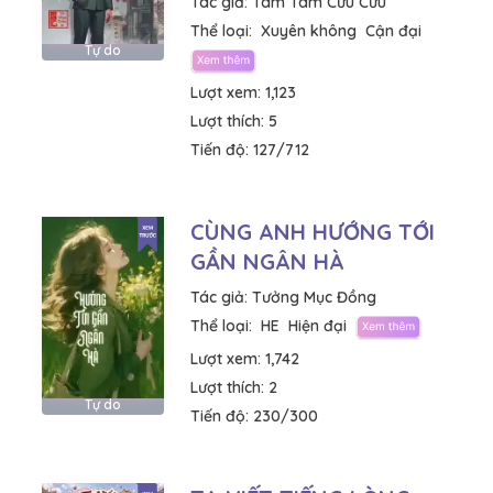
Tác giả:
Tam Tam Cửu Cửu
Thể loại:
Xuyên không
Cận đại
Tự do
Lượt xem:
1,123
Lượt thích:
5
Tiến độ:
127/712
CÙNG ANH HƯỚNG TỚI
GẦN NGÂN HÀ
Tác giả:
Tưởng Mục Đồng
Thể loại:
HE
Hiện đại
Lượt xem:
1,742
Lượt thích:
2
Tự do
Tiến độ:
230/300