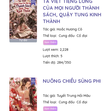
TA VIẾT TIẾNG LÒNG
CỦA MỌI NGƯỜI THÀNH
SÁCH, QUẬY TUNG KINH
THÀNH
Tác giả:
Hoắc Hương Cô
Thể loại:
Cung đấu
Cổ đại
Tự do
Lượt xem:
2,228
Lượt thích:
5
Tiến độ:
284/350
NUÔNG CHIỀU SỦNG PHI
Tác giả:
Tuyết Trung Hồi Mâu
Thể loại:
Cung đấu
Cổ đại