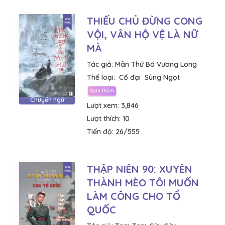
THIẾU CHỦ ĐỪNG CONG
VỘI, VÂN HỘ VỆ LÀ NỮ
MÀ
Tác giả:
Mãn Thứ Bá Vương Long
Thể loại:
Cổ đại
Sủng Ngọt
Chuyển ngữ
Lượt xem:
3,846
Lượt thích:
10
Tiến độ:
26/555
THẬP NIÊN 90: XUYÊN
THÀNH MÈO TÔI MUỐN
LÀM CÔNG CHO TỔ
QUỐC