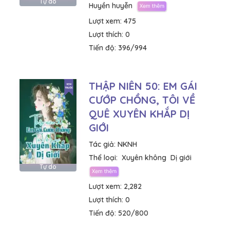
Tự do
Huyền huyễn
Lượt xem:
475
Lượt thích:
0
Tiến độ:
396/994
THẬP NIÊN 50: EM GÁI
CƯỚP CHỒNG, TÔI VỀ
QUÊ XUYÊN KHẮP DỊ
GIỚI
Tác giả:
NKNH
Thể loại:
Xuyên không
Dị giới
Tự do
Lượt xem:
2,282
Lượt thích:
0
Tiến độ:
520/800