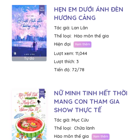
HẸN EM DƯỚI ÁNH ĐÈN
HƯƠNG CẢNG
Tác giả:
Lan Lân
Thể loại:
Hào môn thế gia
Hiện đại
Lượt xem:
11,044
Tự do
Lượt thích:
3
Tiến độ:
72/78
NỮ MINH TINH HẾT THỜI
MANG CON THAM GIA
SHOW THỰC TẾ
Tác giả:
Mục Cửu
Thể loại:
Chữa lành
Hào môn thế gia