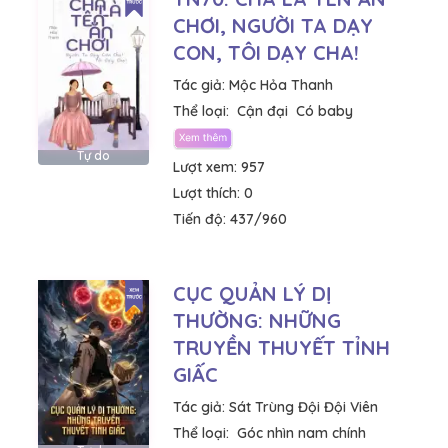
CHƠI, NGƯỜI TA DẠY
CON, TÔI DẠY CHA!
Tác giả:
Mộc Hỏa Thanh
Thể loại:
Cận đại
Có baby
Tự do
Lượt xem:
957
Lượt thích:
0
Tiến độ:
437/960
CỤC QUẢN LÝ DỊ
THƯỜNG: NHỮNG
TRUYỀN THUYẾT TỈNH
GIẤC
Tác giả:
Sát Trùng Đội Đội Viên
Thể loại:
Góc nhìn nam chính