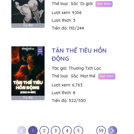
Thể loại:
Sắc
Dị giới
Lượt xem:
9,106
Lượt thích:
3
Tự do
Tiến độ:
110/244
TẬN THẾ TIÊU HỒN
ĐỘNG
Tác giả:
Thương Tịch Lạc
Thể loại:
Sắc
Mạt thế
Lượt xem:
6,763
Lượt thích:
8
Tự do
Tiến độ:
522/550
1
2
3
4
5
…
59