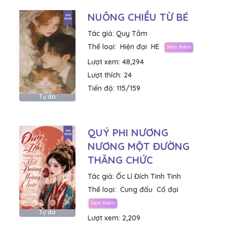
NUÔNG CHIỀU TỪ BÉ
Tác giả:
Quy Tầm
Thể loại:
Hiện đại
HE
Lượt xem:
48,294
Lượt thích:
24
Tiến độ:
115/159
Tự do
QUÝ PHI NƯƠNG
NƯƠNG MỘT ĐƯỜNG
THĂNG CHỨC
Tác giả:
Ốc Lí Đích Tinh Tinh
Thể loại:
Cung đấu
Cổ đại
Tự do
Lượt xem:
2,209