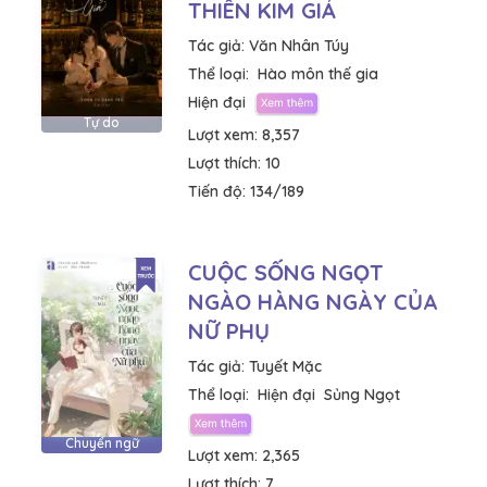
THIÊN KIM GIẢ
Tác giả:
Văn Nhân Túy
Thể loại:
Hào môn thế gia
Hiện đại
Tự do
Lượt xem:
8,357
Lượt thích:
10
Tiến độ:
134/189
CUỘC SỐNG NGỌT
NGÀO HÀNG NGÀY CỦA
NỮ PHỤ
Tác giả:
Tuyết Mặc
Thể loại:
Hiện đại
Sủng Ngọt
Chuyển ngữ
Lượt xem:
2,365
Lượt thích:
7