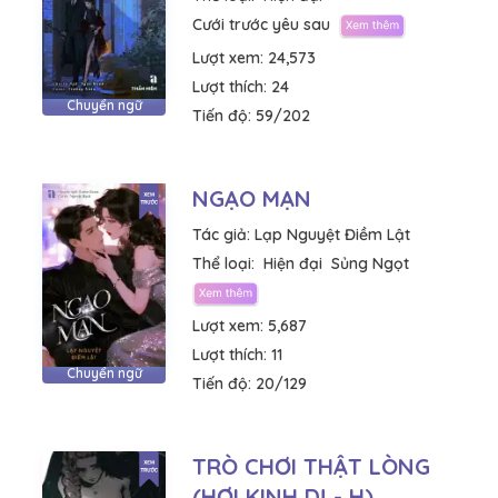
Cưới trước yêu sau
Lượt xem:
24,573
Lượt thích:
24
Chuyển ngữ
Tiến độ:
59/202
NGẠO MẠN
Tác giả:
Lạp Nguyệt Điềm Lật
Thể loại:
Hiện đại
Sủng Ngọt
Lượt xem:
5,687
Lượt thích:
11
Chuyển ngữ
Tiến độ:
20/129
TRÒ CHƠI THẬT LÒNG
(HƠI KINH DỊ - H)