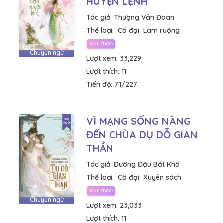
HUYỆN LỆNH
Tác giả:
Thượng Vân Đoan
Thể loại:
Cổ đại
Làm ruộng
Chuyển ngữ
Lượt xem:
33,229
Lượt thích:
11
Tiến độ:
71/227
VÌ MẠNG SỐNG NÀNG
ĐẾN CHÙA DỤ DỖ GIAN
THẦN
Tác giả:
Đường Đậu Bất Khổ
Thể loại:
Cổ đại
Xuyên sách
Chuyển ngữ
Lượt xem:
23,033
Lượt thích:
11