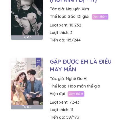
Tác giả:
Nguyên Kim
Thể loại:
Sắc
Dị giới
Lượt xem:
10,232
Lượt thích:
3
Tự do
Tiến độ:
115/244
GẶP ĐƯỢC EM LÀ ĐIỀU
MAY MẮN
Tác giả:
Nghê Đa Hỉ
Thể loại:
Hào môn thế gia
Hiện đại
Lượt xem:
7,343
Tự do
Lượt thích:
11
Tiến độ:
58/173