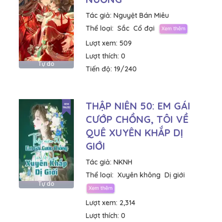
Tác giả:
Nguyệt Bán Miêu
Thể loại:
Sắc
Cổ đại
Lượt xem:
509
Lượt thích:
0
Tự do
Tiến độ:
19/240
THẬP NIÊN 50: EM GÁI
CƯỚP CHỒNG, TÔI VỀ
QUÊ XUYÊN KHẮP DỊ
GIỚI
Tác giả:
NKNH
Thể loại:
Xuyên không
Dị giới
Tự do
Lượt xem:
2,314
Lượt thích:
0