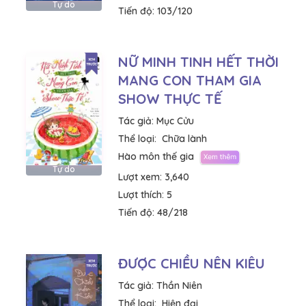
Tự do
Tiến độ:
103/120
NỮ MINH TINH HẾT THỜI
MANG CON THAM GIA
SHOW THỰC TẾ
Tác giả:
Mục Cửu
Thể loại:
Chữa lành
Hào môn thế gia
Tự do
Lượt xem:
3,640
Lượt thích:
5
Tiến độ:
48/218
ĐƯỢC CHIỀU NÊN KIÊU
Tác giả:
Thần Niên
Thể loại:
Hiện đại