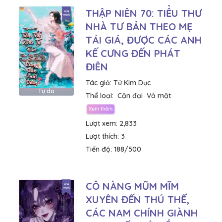
THẬP NIÊN 70: TIỂU THƯ
NHÀ TƯ BẢN THEO MẸ
TÁI GIÁ, ĐƯỢC CÁC ANH
KẾ CƯNG ĐẾN PHÁT
ĐIÊN
Tác giả:
Tử Kim Dục
Tự do
Thể loại:
Cận đại
Vả mặt
Lượt xem:
2,833
Lượt thích:
3
Tiến độ:
188/500
CÔ NÀNG MŨM MĨM
XUYÊN ĐẾN THÚ THẾ,
CÁC NAM CHÍNH GIÀNH