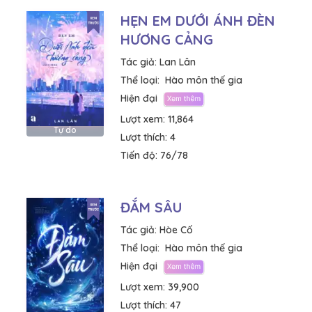
HẸN EM DƯỚI ÁNH ĐÈN
HƯƠNG CẢNG
Tác giả:
Lan Lân
Thể loại:
Hào môn thế gia
Hiện đại
Lượt xem:
11,864
Tự do
Lượt thích:
4
Tiến độ:
76/78
ĐẮM SÂU
Tác giả:
Hòe Cố
Thể loại:
Hào môn thế gia
Hiện đại
Lượt xem:
39,900
Lượt thích:
47