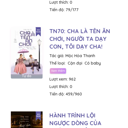
Lượt thích:
0
Tiến độ:
79/177
TN70: CHA LÀ TÊN ĂN
CHƠI, NGƯỜI TA DẠY
CON, TÔI DẠY CHA!
Tác giả:
Mộc Hỏa Thanh
Thể loại:
Cận đại
Có baby
Tự do
Lượt xem:
962
Lượt thích:
0
Tiến độ:
459/960
HÀNH TRÌNH LỘI
NGƯỢC DÒNG CỦA