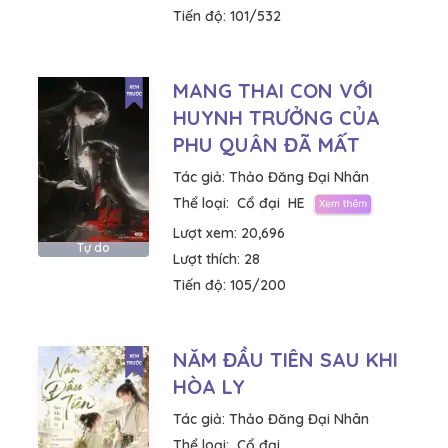
Tiến độ:
101/532
MANG THAI CON VỚI
HUYNH TRƯỞNG CỦA
PHU QUÂN ĐÃ MẤT
Tác giả:
Thảo Đăng Đại Nhân
Thể loại:
Cổ đại
HE
Lượt xem:
20,696
Tự do
Lượt thích:
28
Tiến độ:
105/200
NĂM ĐẦU TIÊN SAU KHI
HÒA LY
Tác giả:
Thảo Đăng Đại Nhân
Thể loại:
Cổ đại