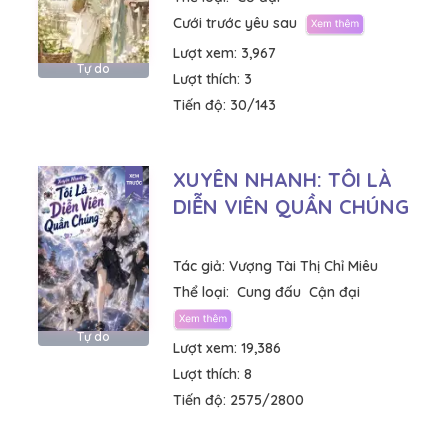
Cưới trước yêu sau
Lượt xem:
3,967
Tự do
Lượt thích:
3
Tiến độ:
30/143
XUYÊN NHANH: TÔI LÀ
DIỄN VIÊN QUẦN CHÚNG
Tác giả:
Vượng Tài Thị Chỉ Miêu
Thể loại:
Cung đấu
Cận đại
Tự do
Lượt xem:
19,386
Lượt thích:
8
Tiến độ:
2575/2800