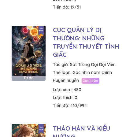
Tiến độ:
19/51
CỤC QUẢN LÝ DỊ
THƯỜNG: NHỮNG
TRUYỀN THUYẾT TỈNH
GIẤC
Tác giả:
Sát Trùng Đội Đội Viên
Thể loại:
Góc nhìn nam chính
Tự do
Huyền huyễn
Lượt xem:
480
Lượt thích:
0
Tiến độ:
410/994
THÁO HÁN VÀ KIỀU
NƯƠNG