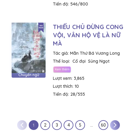
Tiến độ:
546/800
THIẾU CHỦ ĐỪNG CONG
VỘI, VÂN HỘ VỆ LÀ NỮ
MÀ
Tác giả:
Mãn Thứ Bá Vương Long
Thể loại:
Cổ đại
Sủng Ngọt
Chuyển ngữ
Lượt xem:
3,865
Lượt thích:
10
Tiến độ:
28/555
1
2
3
4
5
…
60