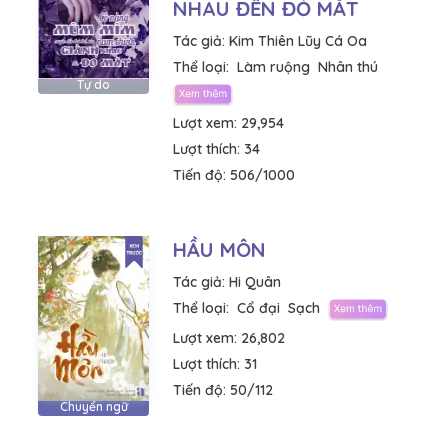
NHAU ĐẾN ĐỎ MẮT
Tác giả:
Kim Thiên Lũy Cá Oa
Thể loại:
Làm ruộng
Nhân thú
Tự do
Lượt xem:
29,954
Lượt thích:
34
Tiến độ:
506/1000
HẦU MÔN
Tác giả:
Hi Quân
Thể loại:
Cổ đại
Sạch
Lượt xem:
26,802
Lượt thích:
31
Tiến độ:
50/112
Chuyển ngữ