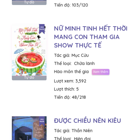
Tự do
Tiến độ:
103/120
NỮ MINH TINH HẾT THỜI
MANG CON THAM GIA
SHOW THỰC TẾ
Tác giả:
Mục Cửu
Thể loại:
Chữa lành
Hào môn thế gia
Tự do
Lượt xem:
3,592
Lượt thích:
5
Tiến độ:
48/218
ĐƯỢC CHIỀU NÊN KIÊU
Tác giả:
Thần Niên
Thể loại:
Hiện đại