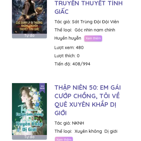
TRUYỀN THUYẾT TỈNH
GIẤC
Tác giả:
Sát Trùng Đội Đội Viên
Thể loại:
Góc nhìn nam chính
Tự do
Huyền huyễn
Lượt xem:
480
Lượt thích:
0
Tiến độ:
408/994
THẬP NIÊN 50: EM GÁI
CƯỚP CHỒNG, TÔI VỀ
QUÊ XUYÊN KHẮP DỊ
GIỚI
Tác giả:
NKNH
Thể loại:
Xuyên không
Dị giới
Tự do