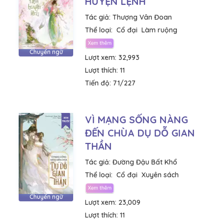
HUYỆN LỆNH
Tác giả:
Thượng Vân Đoan
Thể loại:
Cổ đại
Làm ruộng
Chuyển ngữ
Lượt xem:
32,993
Lượt thích:
11
Tiến độ:
71/227
VÌ MẠNG SỐNG NÀNG
ĐẾN CHÙA DỤ DỖ GIAN
THẦN
Tác giả:
Đường Đậu Bất Khổ
Thể loại:
Cổ đại
Xuyên sách
Chuyển ngữ
Lượt xem:
23,009
Lượt thích:
11