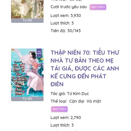
Cưới trước yêu sau
Lượt xem:
3,930
Tự do
Lượt thích:
3
Tiến độ:
30/143
THẬP NIÊN 70: TIỂU THƯ
NHÀ TƯ BẢN THEO MẸ
TÁI GIÁ, ĐƯỢC CÁC ANH
KẾ CƯNG ĐẾN PHÁT
ĐIÊN
Tác giả:
Tử Kim Dục
Tự do
Thể loại:
Cận đại
Vả mặt
Lượt xem:
2,790
Lượt thích:
3