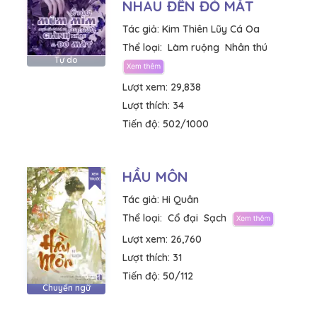
NHAU ĐẾN ĐỎ MẮT
Tác giả:
Kim Thiên Lũy Cá Oa
Thể loại:
Làm ruộng
Nhân thú
Tự do
Lượt xem:
29,838
Lượt thích:
34
Tiến độ:
502/1000
HẦU MÔN
Tác giả:
Hi Quân
Thể loại:
Cổ đại
Sạch
Lượt xem:
26,760
Lượt thích:
31
Tiến độ:
50/112
Chuyển ngữ