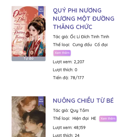
QUÝ PHI NƯƠNG
NƯƠNG MỘT ĐƯỜNG
THĂNG CHỨC
Tác giả:
Ốc Lí Đích Tinh Tinh
Thể loại:
Cung đấu
Cổ đại
Tự do
Lượt xem:
2,207
Lượt thích:
0
Tiến độ:
78/177
NUÔNG CHIỀU TỪ BÉ
Tác giả:
Quy Tầm
Thể loại:
Hiện đại
HE
Lượt xem:
48,159
Lượt thích:
24