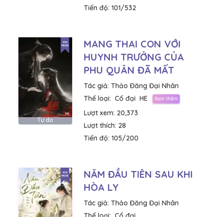
Tiến độ:
101/532
MANG THAI CON VỚI
HUYNH TRƯỞNG CỦA
PHU QUÂN ĐÃ MẤT
Tác giả:
Thảo Đăng Đại Nhân
Thể loại:
Cổ đại
HE
Lượt xem:
20,373
Tự do
Lượt thích:
28
Tiến độ:
105/200
NĂM ĐẦU TIÊN SAU KHI
HÒA LY
Tác giả:
Thảo Đăng Đại Nhân
Thể loại:
Cổ đại