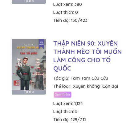
Tự do
Lượt xem:
380
Lượt thích:
0
Tiến độ:
150/423
THẬP NIÊN 90: XUYÊN
THÀNH MÈO TÔI MUỐN
LÀM CÔNG CHO TỔ
QUỐC
Tác giả:
Tam Tam Cửu Cửu
Thể loại:
Xuyên không
Cận đại
Tự do
Lượt xem:
1,124
Lượt thích:
5
Tiến độ:
129/712