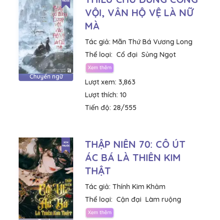
VỘI, VÂN HỘ VỆ LÀ NỮ
MÀ
Tác giả:
Mãn Thứ Bá Vương Long
Thể loại:
Cổ đại
Sủng Ngọt
Chuyển ngữ
Lượt xem:
3,863
Lượt thích:
10
Tiến độ:
28/555
THẬP NIÊN 70: CÔ ÚT
ÁC BÁ LÀ THIÊN KIM
THẬT
Tác giả:
Thính Kim Khảm
Thể loại:
Cận đại
Làm ruộng