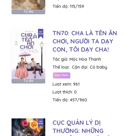
Tiến độ:
115/159
Tự do
TN70: CHA LÀ TÊN ĂN
CHƠI, NGƯỜI TA DẠY
CON, TÔI DẠY CHA!
Tác giả:
Mộc Hỏa Thanh
Thể loại:
Cận đại
Có baby
Tự do
Lượt xem:
961
Lượt thích:
0
Tiến độ:
457/960
CỤC QUẢN LÝ DỊ
THƯỜNG: NHỮNG