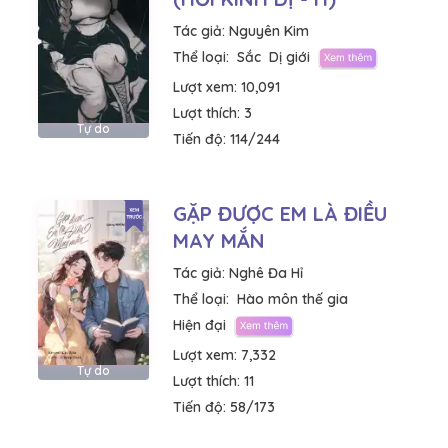
Tác giả:
Nguyên Kim
Thể loại:
Sắc
Dị giới
Lượt xem:
10,091
Lượt thích:
3
Tự do
Tiến độ:
114/244
GẶP ĐƯỢC EM LÀ ĐIỀU
MAY MẮN
Tác giả:
Nghê Đa Hỉ
Thể loại:
Hào môn thế gia
Hiện đại
Lượt xem:
7,332
Tự do
Lượt thích:
11
Tiến độ:
58/173