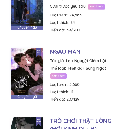
Cưới trước yêu sau
Lượt xem:
24,565
Lượt thích:
24
Chuyển ngữ
Tiến độ:
59/202
NGẠO MẠN
Tác giả:
Lạp Nguyệt Điềm Lật
Thể loại:
Hiện đại
Sủng Ngọt
Lượt xem:
5,660
Lượt thích:
11
Chuyển ngữ
Tiến độ:
20/129
TRÒ CHƠI THẬT LÒNG
(HƠI KINH DỊ - H)