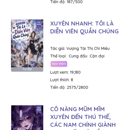
Tiến độ:
187/500
XUYÊN NHANH: TÔI LÀ
DIỄN VIÊN QUẦN CHÚNG
Tác giả:
Vượng Tài Thị Chỉ Miêu
Thể loại:
Cung đấu
Cận đại
Tự do
Lượt xem:
19,180
Lượt thích:
8
Tiến độ:
2575/2800
CÔ NÀNG MŨM MĨM
XUYÊN ĐẾN THÚ THẾ,
CÁC NAM CHÍNH GIÀNH