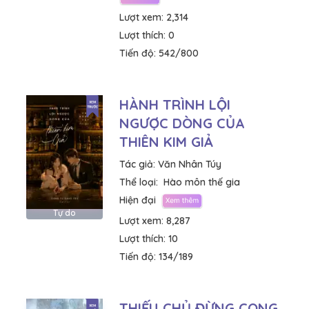
Lượt xem:
2,314
Lượt thích:
0
Tiến độ:
542/800
HÀNH TRÌNH LỘI
NGƯỢC DÒNG CỦA
THIÊN KIM GIẢ
Tác giả:
Văn Nhân Túy
Thể loại:
Hào môn thế gia
Hiện đại
Tự do
Lượt xem:
8,287
Lượt thích:
10
Tiến độ:
134/189
THIẾU CHỦ ĐỪNG CONG