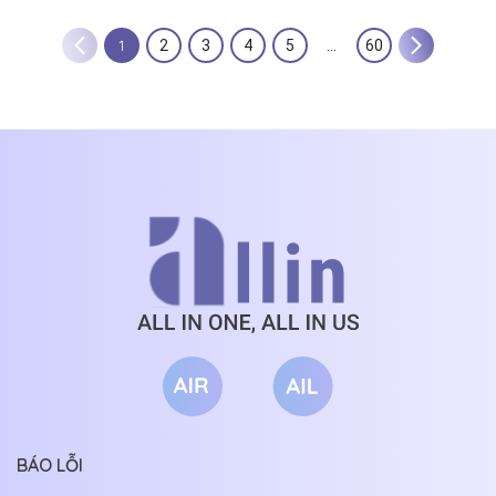
1
2
3
4
5
…
60
BÁO LỖI