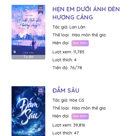
HẸN EM DƯỚI ÁNH ĐÈN
HƯƠNG CẢNG
Tác giả:
Lan Lân
Thể loại:
Hào môn thế gia
Hiện đại
Lượt xem:
11,785
Tự do
Lượt thích:
4
Tiến độ:
76/78
ĐẮM SÂU
Tác giả:
Hòe Cố
Thể loại:
Hào môn thế gia
Hiện đại
Lượt xem:
39,816
Lượt thích:
47