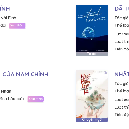
ÍNH
ĐÃ T
 Nãi Bình
Tác giả
 đại
Thể loại
Lượt x
Lượt th
Tiến độ
Tự do
 CỦA NAM CHÍNH
NHẤT
Tác giả
Thể loại
i Nhân
đình hầu tước
Lượt x
Lượt th
Tiến độ
Chuyển ngữ