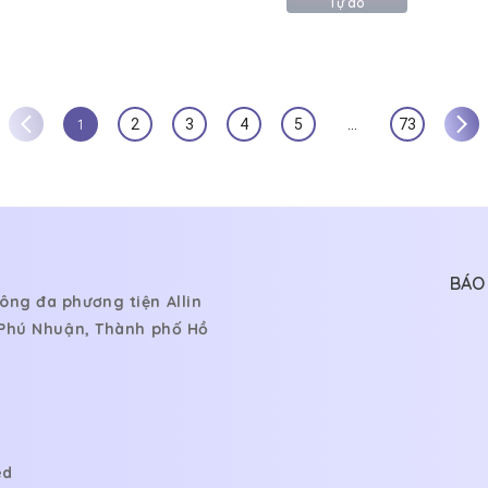
Tự do
1
2
3
4
5
…
73
BÁO 
ông đa phương tiện Allin
, Phú Nhuận, Thành phố Hồ
ed