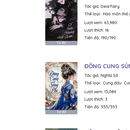
Tác giả:
Dearfairy
Thể loại:
Hào môn thế 
Lượt xem:
63,980
Lượt thích:
16
Tiến độ:
190/190
Tự do
ĐÔNG CUNG SỦ
Tác giả:
Nghĩa Sở
Thể loại:
Cung đấu
Cướ
Lượt xem:
13,084
Lượt thích:
3
Tiến độ:
553/553
Tự do