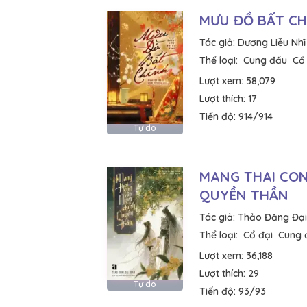
MƯU ĐỒ BẤT CH
Tác giả:
Dương Liễu Nhĩ
Thể loại:
Cung đấu
Cổ
Lượt xem:
58,079
Lượt thích:
17
Tiến độ:
914/914
Tự do
MANG THAI CON
QUYỀN THẦN
Tác giả:
Thảo Đăng Đạ
Thể loại:
Cổ đại
Cung 
Lượt xem:
36,188
Lượt thích:
29
Tự do
Tiến độ:
93/93