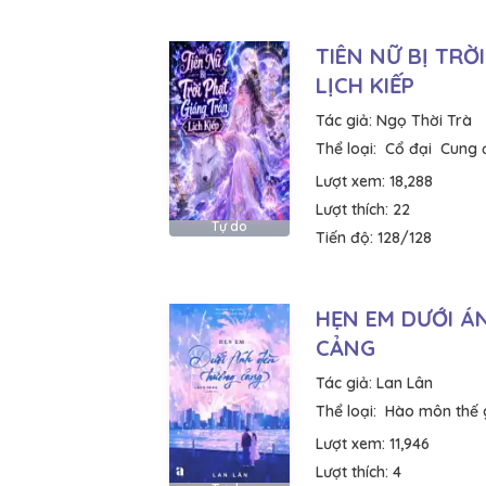
TIÊN NỮ BỊ TRỜ
LỊCH KIẾP
Tác giả:
Ngọ Thời Trà
Thể loại:
Cổ đại
Cung 
Lượt xem:
18,288
Lượt thích:
22
Tự do
Tiến độ:
128/128
HẸN EM DƯỚI Á
CẢNG
Tác giả:
Lan Lân
Thể loại:
Hào môn thế 
Lượt xem:
11,946
Lượt thích:
4