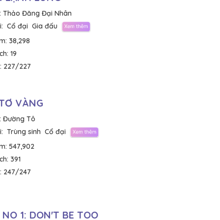
:
Thảo Đăng Đại Nhân
:
Cổ đại
Gia đấu
em:
38,298
ích:
19
:
227/227
 TƠ VÀNG
:
Đường Tô
:
Trùng sinh
Cổ đại
em:
547,902
ích:
391
:
247/247
 NO 1: DON'T BE TOO