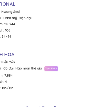
TIONAL
:
Hwang Seol
:
Đam mỹ
Hiện đại
em:
119,244
ích:
106
:
94/94
H HOA
:
Kiều Yến
:
Cổ đại
Hào môn thế gia
em:
7,884
ích:
4
:
185/185