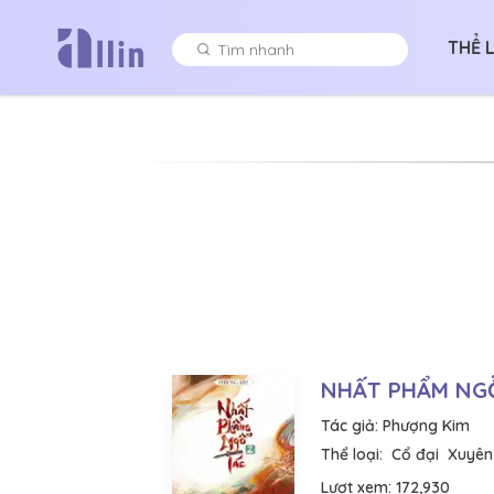
THỂ 
NHẤT PHẨM NGỖ
Tác giả:
Phượng Kim
Thể loại:
Cổ đại
Xuyên
Lượt xem:
172,930