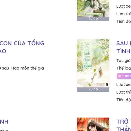
Lượt x
Lượt th
Tự do
Tiến độ
 CON CỦA TỔNG
SAU 
ẠO
TÌNH
Tác giả
u sau
Hào môn thế gia
Thể loại
Lượt x
Tự do
Lượt th
Tiến độ
ÀNH
TRỞ 
THẦN