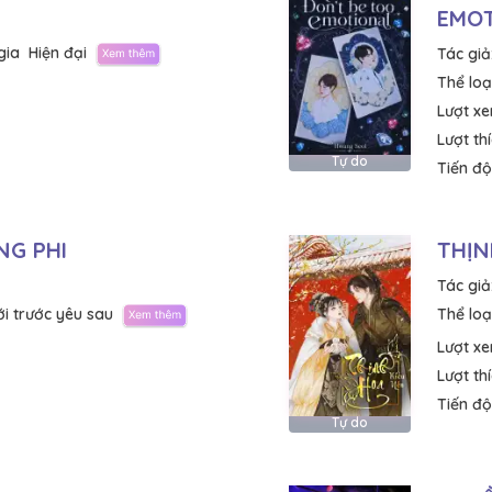
EMO
gia
Hiện đại
Tác giả
Thể loại
Lượt x
Lượt th
Tự do
Tiến độ
NG PHI
THỊN
Tác giả
i trước yêu sau
Thể loại
Lượt x
Lượt th
Tiến độ
Tự do