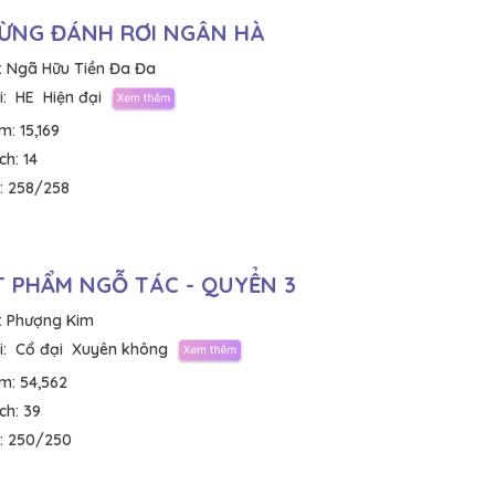
ỪNG ĐÁNH RƠI NGÂN HÀ
:
Ngã Hữu Tiền Đa Đa
:
HE
Hiện đại
em:
15,169
ích:
14
:
258/258
 PHẨM NGỖ TÁC - QUYỂN 3
:
Phượng Kim
:
Cổ đại
Xuyên không
em:
54,562
ích:
39
:
250/250