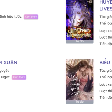
U
HUYỀ
LIVE
đình hầu tước
Tác giả
Thể loại
Lượt x
Lượt th
Tự do
Tiến độ
M XUÂN
BIỂU
guyệt
Tác giả
 Ngọt
Thể loại
Lượt x
Lượt th
Tiến độ
Tự do