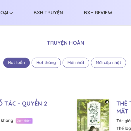
LOẠI
BXH TRUYỆN
BXH REVIEW
TRUYỆN HOÀN
Hot tuần
Hot tháng
Mới nhất
Mới cập nhật
 TÁC - QUYỂN 2
THÊ 
MẤT 
 không
Tác giả
Thể loại