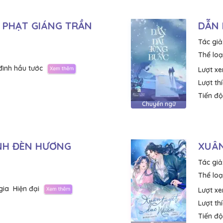
I PHẠT GIÁNG TRẦN
DẪN
Tác giả
Thể loại
đình hầu tước
Lượt x
Lượt th
Tiến độ
Chuyển ngữ
NH ĐÈN HƯƠNG
XUÂN
Tác giả
Thể loại
gia
Hiện đại
Lượt x
Lượt th
Tiến độ