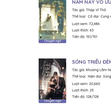
NĂM NAY VÔ Ư
Tác giả:
Thập Vĩ Thố
Thể loại:
Cổ đại
Cung 
Lượt xem:
72,486
Lượt thích:
63
Tiến độ:
151/151
Chuyển ngữ
SÓNG TRIỀU ĐÊ
Tác giả:
Khương Lãm N
Thể loại:
Hiện đại
Sủng
Lượt xem:
20,660
Lượt thích:
25
Tiến độ:
128/128
Chuyển ngữ