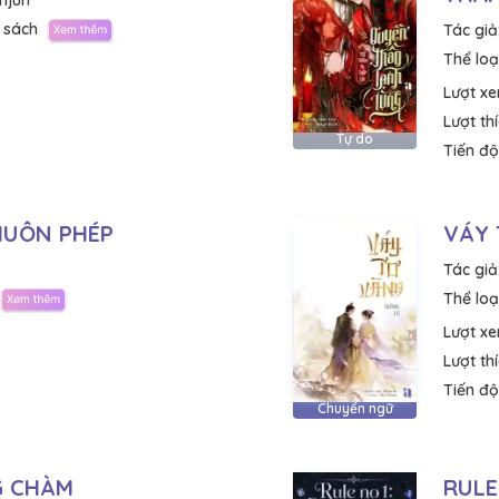
njun
 sách
Tác giả
Thể loại
Lượt x
Lượt th
Tự do
Tiến độ
HUÔN PHÉP
VÁY
Tác giả
Thể loại
Lượt x
Lượt th
Tiến độ
Chuyển ngữ
G CHÀM
RULE