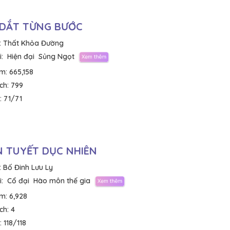
 DẮT TỪNG BƯỚC
:
Thất Khỏa Đường
:
Hiện đại
Sủng Ngọt
em:
665,158
ích:
799
:
71/71
 TUYẾT DỤC NHIÊN
:
Bố Đinh Lưu Ly
:
Cổ đại
Hào môn thế gia
em:
6,928
ích:
4
:
118/118