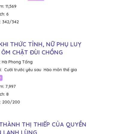
em:
11,569
ích:
6
:
342/342
KHI THỨC TỈNH, NỮ PHỤ LUỴ
 ÔM CHẶT ĐÙI CHỒNG
:
Hà Phong Tống
:
Cưới trước yêu sau
Hào môn thế gia
em:
7,997
ích:
8
:
200/200
THÀNH THỊ THIẾP CỦA QUYỀN
 LẠNH LÙNG