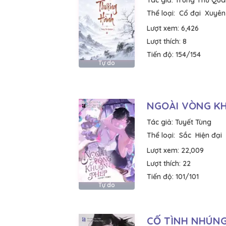
Tác giả:
Trung Thư Quâ
Thể loại:
Cổ đại
Xuyên
Lượt xem:
6,426
Lượt thích:
8
Tiến độ:
154/154
Tự do
NGOÀI VÒNG K
Tác giả:
Tuyết Tùng
Thể loại:
Sắc
Hiện đại
Lượt xem:
22,009
Lượt thích:
22
Tiến độ:
101/101
Tự do
CỐ TÌNH NHÚN