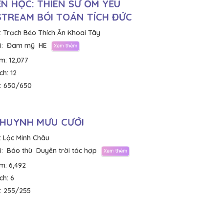
N HỌC: THIÊN SƯ ỐM YẾU
STREAM BÓI TOÁN TÍCH ĐỨC
:
Trạch Béo Thích Ăn Khoai Tây
:
Đam mỹ
HE
em:
12,077
ích:
12
:
650/650
 HUYNH MƯU CƯỚI
:
Lộc Minh Châu
:
Báo thù
Duyên trời tác hợp
em:
6,492
ích:
6
:
255/255