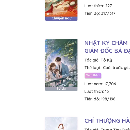
Lượt thích:
227
Tiến độ:
317/317
Chuyển ngữ
NHẬT KÝ CHĂM
GIÁM ĐỐC BÁ Đ
Tác giả:
Tô Kỷ
Thể loại:
Cưới trước yê
Lượt xem:
17,706
Tự do
Lượt thích:
13
Tiến độ:
198/198
CHÍ THƯỢNG H