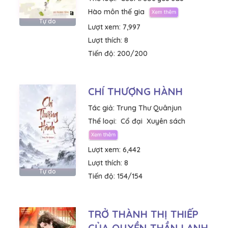
Hào môn thế gia
Tự do
Lượt xem:
7,997
Lượt thích:
8
Tiến độ:
200/200
CHÍ THƯỢNG HÀNH
Tác giả:
Trung Thư Quânjun
Thể loại:
Cổ đại
Xuyên sách
Lượt xem:
6,442
Lượt thích:
8
Tự do
Tiến độ:
154/154
TRỞ THÀNH THỊ THIẾP
CỦA QUYỀN THẦN LẠNH