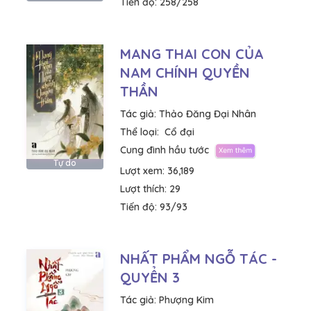
Tiến độ:
258/258
MANG THAI CON CỦA
NAM CHÍNH QUYỀN
THẦN
Tác giả:
Thảo Đăng Đại Nhân
Thể loại:
Cổ đại
Cung đình hầu tước
Tự do
Lượt xem:
36,189
Lượt thích:
29
Tiến độ:
93/93
NHẤT PHẨM NGỖ TÁC -
QUYỂN 3
Tác giả:
Phượng Kim