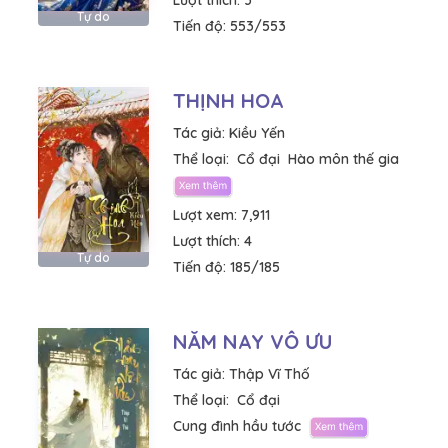
Lượt thích:
3
Tự do
Tiến độ:
553/553
THỊNH HOA
Tác giả:
Kiều Yến
Thể loại:
Cổ đại
Hào môn thế gia
Lượt xem:
7,911
Lượt thích:
4
Tự do
Tiến độ:
185/185
NĂM NAY VÔ ƯU
Tác giả:
Thập Vĩ Thố
Thể loại:
Cổ đại
Cung đình hầu tước