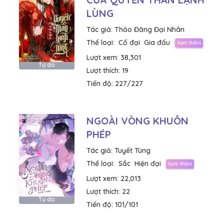
LÙNG
Tác giả:
Thảo Đăng Đại Nhân
Thể loại:
Cổ đại
Gia đấu
Lượt xem:
38,301
Tự do
Lượt thích:
19
Tiến độ:
227/227
NGOÀI VÒNG KHUÔN
PHÉP
Tác giả:
Tuyết Tùng
Thể loại:
Sắc
Hiện đại
Lượt xem:
22,013
Lượt thích:
22
Tự do
Tiến độ:
101/101