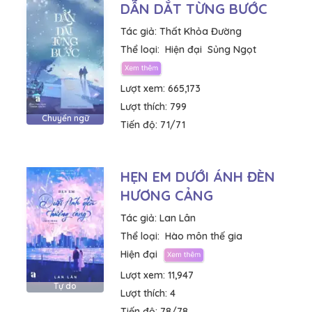
DẪN DẮT TỪNG BƯỚC
Tác giả:
Thất Khỏa Đường
Thể loại:
Hiện đại
Sủng Ngọt
Lượt xem:
665,173
Lượt thích:
799
Chuyển ngữ
Tiến độ:
71/71
HẸN EM DƯỚI ÁNH ĐÈN
HƯƠNG CẢNG
Tác giả:
Lan Lân
Thể loại:
Hào môn thế gia
Hiện đại
Lượt xem:
11,947
Tự do
Lượt thích:
4
Tiến độ:
78/78