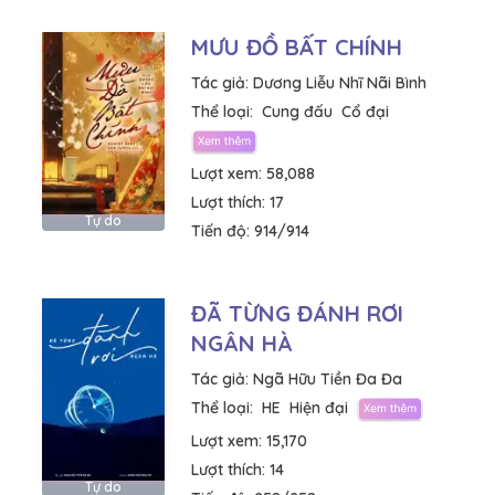
MƯU ĐỒ BẤT CHÍNH
Tác giả:
Dương Liễu Nhĩ Nãi Bình
Thể loại:
Cung đấu
Cổ đại
Lượt xem:
58,088
Lượt thích:
17
Tự do
Tiến độ:
914/914
ĐÃ TỪNG ĐÁNH RƠI
NGÂN HÀ
Tác giả:
Ngã Hữu Tiền Đa Đa
Thể loại:
HE
Hiện đại
Lượt xem:
15,170
Lượt thích:
14
Tự do