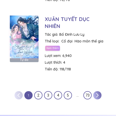
XUÂN TUYẾT DỤC
NHIÊN
Tác giả:
Bố Đinh Lưu Ly
Thể loại:
Cổ đại
Hào môn thế gia
Lượt xem:
6,940
Tự do
Lượt thích:
4
Tiến độ:
118/118
1
2
3
4
5
…
73