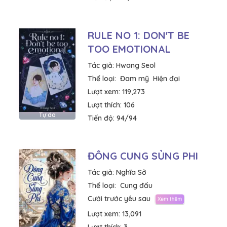
RULE NO 1: DON'T BE
TOO EMOTIONAL
Tác giả:
Hwang Seol
Thể loại:
Đam mỹ
Hiện đại
Lượt xem:
119,273
Lượt thích:
106
Tự do
Tiến độ:
94/94
ĐÔNG CUNG SỦNG PHI
Tác giả:
Nghĩa Sở
Thể loại:
Cung đấu
Cưới trước yêu sau
Lượt xem:
13,091