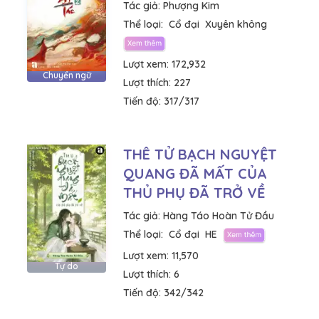
Tác giả:
Phượng Kim
Thể loại:
Cổ đại
Xuyên không
Lượt xem:
172,932
Chuyển ngữ
Lượt thích:
227
Tiến độ:
317/317
THÊ TỬ BẠCH NGUYỆT
QUANG ĐÃ MẤT CỦA
THỦ PHỤ ĐÃ TRỞ VỀ
Tác giả:
Hàng Táo Hoàn Tử Đầu
Thể loại:
Cổ đại
HE
Lượt xem:
11,570
Tự do
Lượt thích:
6
Tiến độ:
342/342