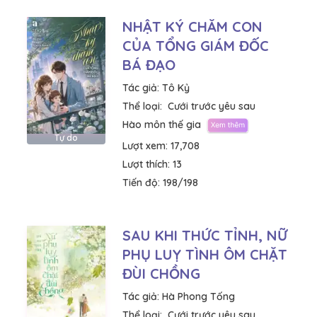
NHẬT KÝ CHĂM CON
CỦA TỔNG GIÁM ĐỐC
BÁ ĐẠO
Tác giả:
Tô Kỷ
Thể loại:
Cưới trước yêu sau
Hào môn thế gia
Tự do
Lượt xem:
17,708
Lượt thích:
13
Tiến độ:
198/198
SAU KHI THỨC TỈNH, NỮ
PHỤ LUỴ TÌNH ÔM CHẶT
ĐÙI CHỒNG
Tác giả:
Hà Phong Tống
Thể loại:
Cưới trước yêu sau