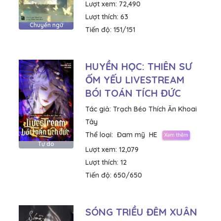
Lượt xem:
72,490
Lượt thích:
63
Chuyển ngữ
Tiến độ:
151/151
HUYỀN HỌC: THIÊN SƯ
ỐM YẾU LIVESTREAM
BÓI TOÁN TÍCH ĐỨC
Tác giả:
Trạch Béo Thích Ăn Khoai
Tây
Thể loại:
Đam mỹ
HE
Tự do
Lượt xem:
12,079
Lượt thích:
12
Tiến độ:
650/650
SÓNG TRIỀU ĐÊM XUÂN