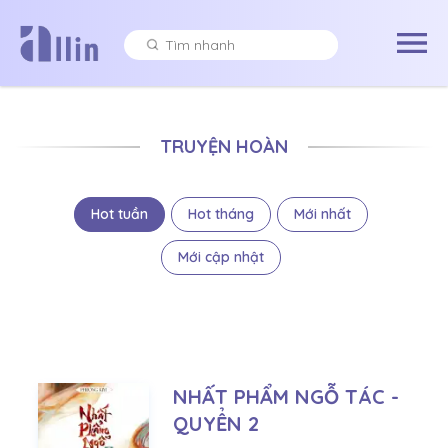
TRUYỆN HOÀN
Hot tuần
Hot tháng
Mới nhất
Mới cập nhật
NHẤT PHẨM NGỖ TÁC -
QUYỂN 2