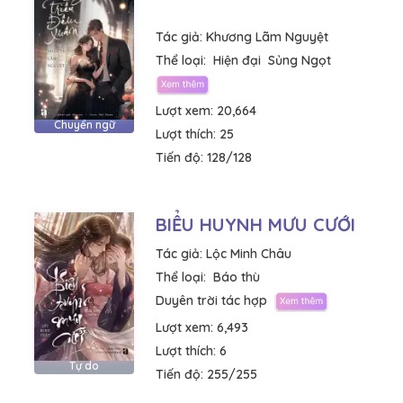
Tác giả:
Khương Lãm Nguyệt
Thể loại:
Hiện đại
Sủng Ngọt
Lượt xem:
20,664
Chuyển ngữ
Lượt thích:
25
Tiến độ:
128/128
BIỂU HUYNH MƯU CƯỚI
Tác giả:
Lộc Minh Châu
Thể loại:
Báo thù
Duyên trời tác hợp
Lượt xem:
6,493
Lượt thích:
6
Tự do
Tiến độ:
255/255