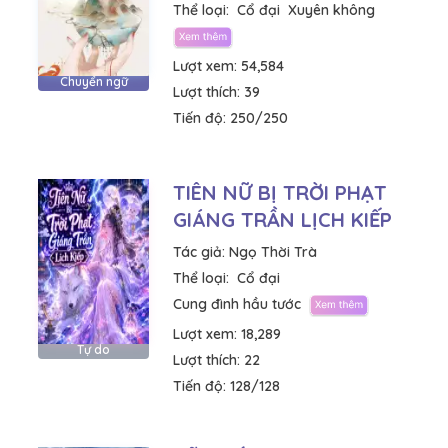
Thể loại:
Cổ đại
Xuyên không
Lượt xem:
54,584
Chuyển ngữ
Lượt thích:
39
Tiến độ:
250/250
TIÊN NỮ BỊ TRỜI PHẠT
GIÁNG TRẦN LỊCH KIẾP
Tác giả:
Ngọ Thời Trà
Thể loại:
Cổ đại
Cung đình hầu tước
Lượt xem:
18,289
Tự do
Lượt thích:
22
Tiến độ:
128/128