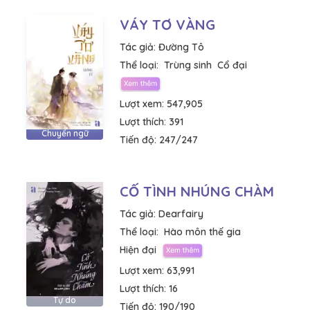
VÁY TƠ VÀNG
Tác giả:
Đường Tô
Thể loại:
Trùng sinh
Cổ đại
Lượt xem:
547,905
Lượt thích:
391
Chuyển ngữ
Tiến độ:
247/247
CỐ TÌNH NHÚNG CHÀM
Tác giả:
Dearfairy
Thể loại:
Hào môn thế gia
Hiện đại
Lượt xem:
63,991
Lượt thích:
16
Tự do
Tiến độ:
190/190