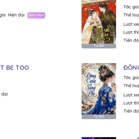
Tác giả
gia
Hiện đại
Thể loại
Lượt x
Lượt th
Tiến độ
Tự do
'T BE TOO
ĐÔNG
Tác giả
Thể loại
 đại
Lượt x
Lượt th
Tiến độ
Tự do