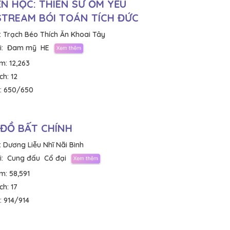
N HỌC: THIÊN SƯ ỐM YẾU
STREAM BÓI TOÁN TÍCH ĐỨC
:
Trạch Béo Thích Ăn Khoai Tây
:
Đam mỹ
HE
em:
12,263
ích:
12
:
650/650
ĐỒ BẤT CHÍNH
:
Dương Liễu Nhĩ Nãi Bình
:
Cung đấu
Cổ đại
em:
58,591
ích:
17
:
914/914