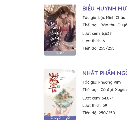
BIỂU HUYNH MƯ
Tác giả:
Lộc Minh Châu
Thể loại:
Báo thù
Duyê
Lượt xem:
6,637
Lượt thích:
6
Tiến độ:
255/255
Tự do
NHẤT PHẨM NGỖ
Tác giả:
Phượng Kim
Thể loại:
Cổ đại
Xuyên
Lượt xem:
54,871
Lượt thích:
39
Tiến độ:
250/250
Chuyển ngữ