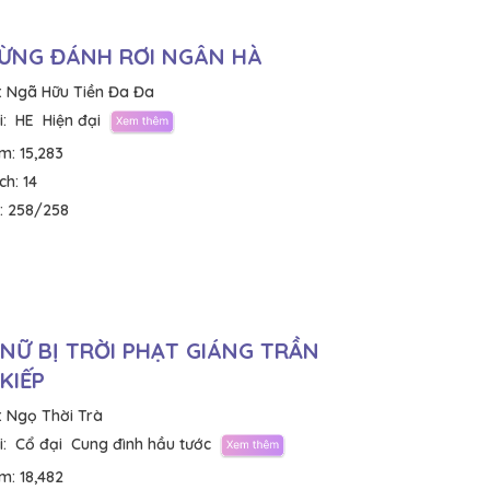
ỪNG ĐÁNH RƠI NGÂN HÀ
:
Ngã Hữu Tiền Đa Đa
:
HE
Hiện đại
em:
15,283
ích:
14
:
258/258
 NỮ BỊ TRỜI PHẠT GIÁNG TRẦN
 KIẾP
:
Ngọ Thời Trà
:
Cổ đại
Cung đình hầu tước
em:
18,482