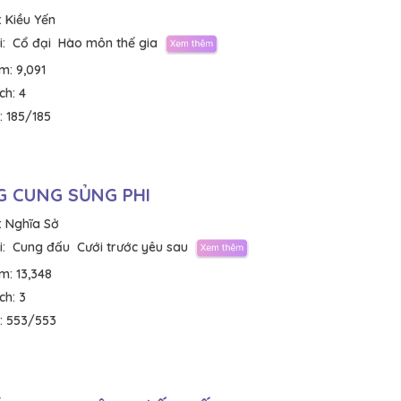
:
Kiều Yến
:
Cổ đại
Hào môn thế gia
em:
9,091
ích:
4
:
185/185
 CUNG SỦNG PHI
:
Nghĩa Sở
:
Cung đấu
Cưới trước yêu sau
em:
13,348
ích:
3
:
553/553