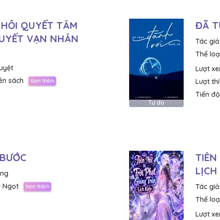
 HÔI QUYẾT TÂM
ĐÃ T
HUYẾT VẠN NHÂN
Tác giả
Thể loại
uyệt
Lượt x
ên sách
Lượt th
Tiến độ
Tự do
 BƯỚC
TIÊN
LỊCH
ờng
 Ngọt
Tác giả
Thể loại
Lượt x