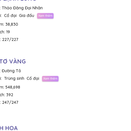
:
Thảo Đăng Đại Nhân
:
Cổ đại
Gia đấu
em:
38,830
ích:
19
:
227/227
 TƠ VÀNG
:
Đường Tô
:
Trùng sinh
Cổ đại
em:
548,698
ích:
392
:
247/247
H HOA