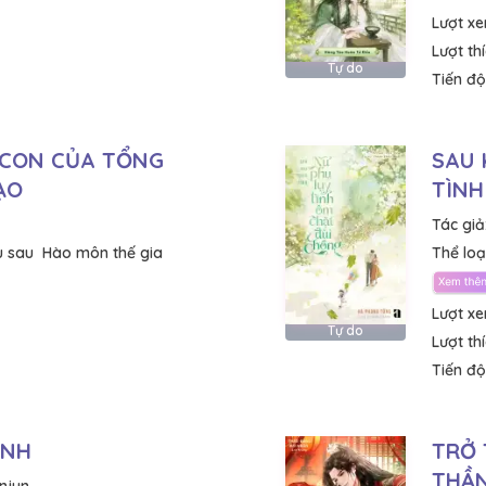
Lượt x
Lượt th
Tự do
Tiến độ
 CON CỦA TỔNG
SAU 
ẠO
TÌNH
Tác giả
u sau
Hào môn thế gia
Thể loại
Lượt x
Tự do
Lượt th
Tiến độ
ÀNH
TRỞ 
THẦN