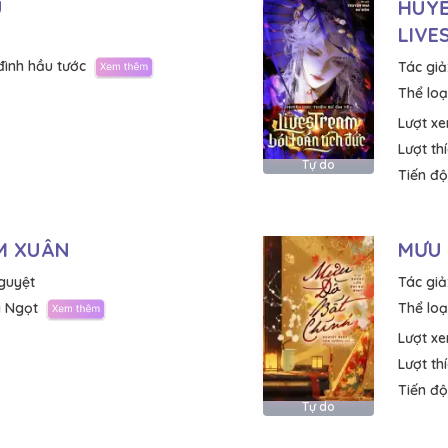
U
HUYỀ
LIVE
đình hầu tước
Tác giả
Thể loại
Lượt x
Lượt th
Tự do
Tiến độ
M XUÂN
MƯU 
guyệt
Tác giả
 Ngọt
Thể loại
Lượt x
Lượt th
Tiến độ
Tự do