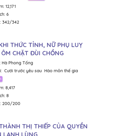
em:
12,171
ích:
6
:
342/342
KHI THỨC TỈNH, NỮ PHỤ LUỴ
 ÔM CHẶT ĐÙI CHỒNG
:
Hà Phong Tống
:
Cưới trước yêu sau
Hào môn thế gia
em:
8,417
ích:
8
:
200/200
THÀNH THỊ THIẾP CỦA QUYỀN
 LẠNH LÙNG