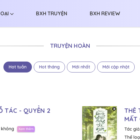
LOẠI
BXH TRUYỆN
BXH REVIEW
TRUYỆN HOÀN
Hot tuần
Hot tháng
Mới nhất
Mới cập nhật
 TÁC - QUYỂN 2
THÊ 
MẤT 
 không
Tác giả
Thể loại