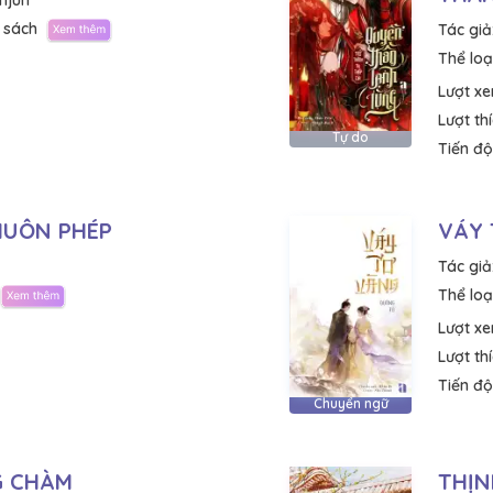
njun
 sách
Tác giả
Thể loại
Lượt x
Lượt th
Tự do
Tiến độ
HUÔN PHÉP
VÁY
Tác giả
Thể loại
Lượt x
Lượt th
Tiến độ
Chuyển ngữ
G CHÀM
THỊN