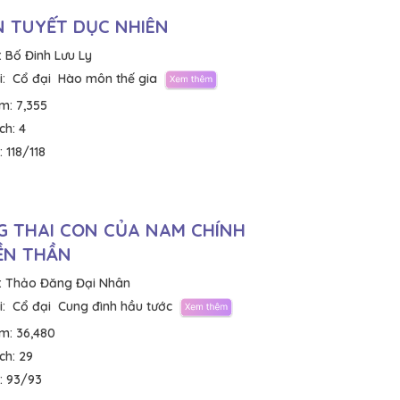
 TUYẾT DỤC NHIÊN
:
Bố Đinh Lưu Ly
:
Cổ đại
Hào môn thế gia
em:
7,355
ích:
4
:
118/118
 THAI CON CỦA NAM CHÍNH
ỀN THẦN
:
Thảo Đăng Đại Nhân
:
Cổ đại
Cung đình hầu tước
em:
36,480
ích:
29
:
93/93