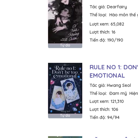
Tác giả:
Dearfairy
Thể loại:
Hào môn thế 
Lượt xem:
65,082
Lượt thích:
16
Tiến độ:
190/190
Tự do
RULE NO 1: DON
EMOTIONAL
Tác giả:
Hwang Seol
Thể loại:
Đam mỹ
Hiện
Lượt xem:
121,310
Lượt thích:
106
Tự do
Tiến độ:
94/94