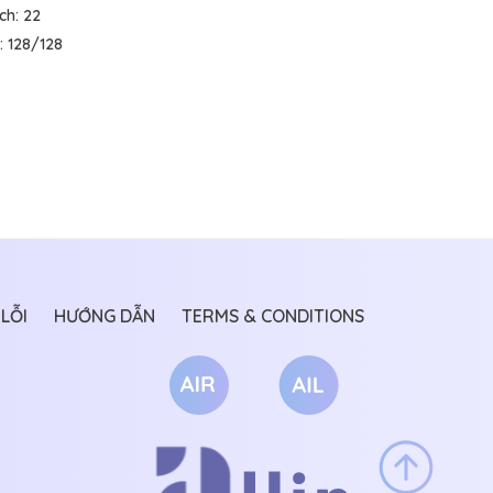
ích:
22
:
128/128
LỖI
HƯỚNG DẪN
TERMS & CONDITIONS