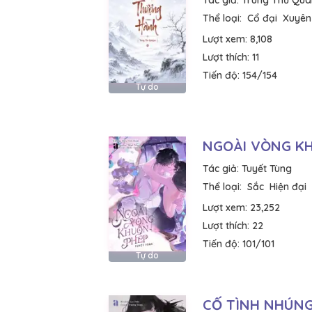
Tác giả:
Trung Thư Quâ
Thể loại:
Cổ đại
Xuyên
Lượt xem:
8,108
Lượt thích:
11
Tiến độ:
154/154
Tự do
NGOÀI VÒNG K
Tác giả:
Tuyết Tùng
Thể loại:
Sắc
Hiện đại
Lượt xem:
23,252
Lượt thích:
22
Tiến độ:
101/101
Tự do
CỐ TÌNH NHÚN