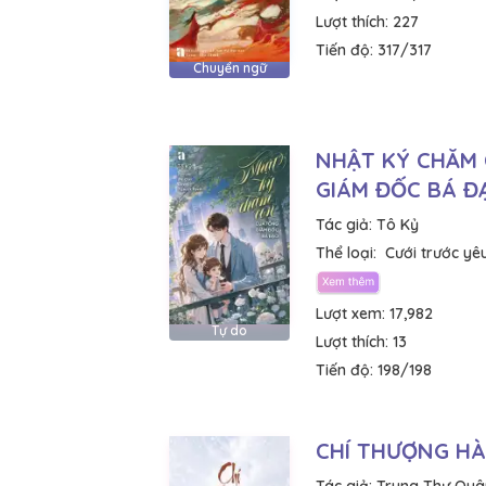
Lượt thích:
227
Tiến độ:
317/317
Chuyển ngữ
NHẬT KÝ CHĂM
GIÁM ĐỐC BÁ Đ
Tác giả:
Tô Kỷ
Thể loại:
Cưới trước yê
Lượt xem:
17,982
Tự do
Lượt thích:
13
Tiến độ:
198/198
CHÍ THƯỢNG H