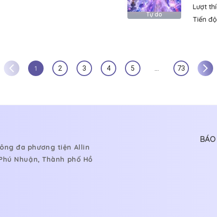
Lượt th
Tự do
Tiến độ
1
2
3
4
5
…
73
BÁO 
ông đa phương tiện Allin
, Phú Nhuận, Thành phố Hồ