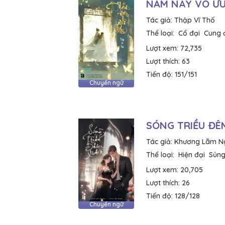
NĂM NAY VÔ Ư
Tác giả:
Thập Vĩ Thố
Thể loại:
Cổ đại
Cung 
Lượt xem:
72,735
Lượt thích:
63
Tiến độ:
151/151
Chuyển ngữ
SÓNG TRIỀU ĐÊ
Tác giả:
Khương Lãm N
Thể loại:
Hiện đại
Sủng
Lượt xem:
20,705
Lượt thích:
26
Tiến độ:
128/128
Chuyển ngữ