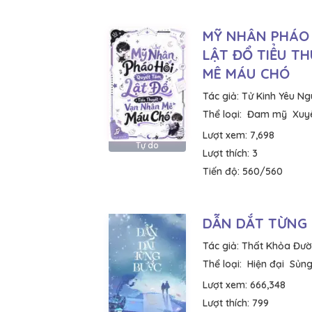
MỸ NHÂN PHÁO
LẬT ĐỔ TIỂU T
MÊ MÁU CHÓ
Tác giả:
Tử Kinh Yêu Ng
Thể loại:
Đam mỹ
Xuy
Lượt xem:
7,698
Tự do
Lượt thích:
3
Tiến độ:
560/560
DẪN DẮT TỪNG
Tác giả:
Thất Khỏa Đư
Thể loại:
Hiện đại
Sủng
Lượt xem:
666,348
Lượt thích:
799