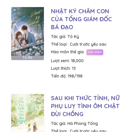
NHẬT KÝ CHĂM CON
CỦA TỔNG GIÁM ĐỐC
BÁ ĐẠO
Tác giả:
Tô Kỷ
Thể loại:
Cưới trước yêu sau
Hào môn thế gia
Tự do
Lượt xem:
18,000
Lượt thích:
13
Tiến độ:
198/198
SAU KHI THỨC TỈNH, NỮ
PHỤ LUỴ TÌNH ÔM CHẶT
ĐÙI CHỒNG
Tác giả:
Hà Phong Tống
Thể loại:
Cưới trước yêu sau