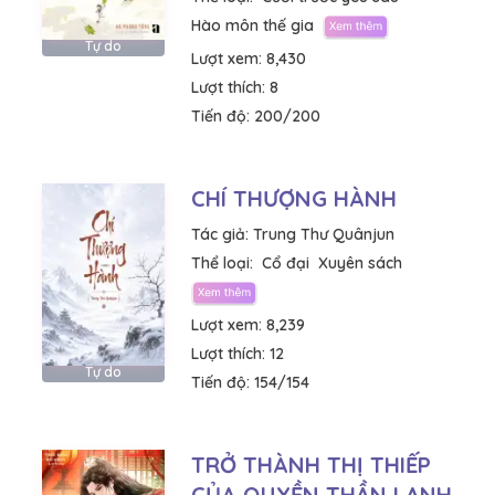
Hào môn thế gia
Tự do
Lượt xem:
8,430
Lượt thích:
8
Tiến độ:
200/200
CHÍ THƯỢNG HÀNH
Tác giả:
Trung Thư Quânjun
Thể loại:
Cổ đại
Xuyên sách
Lượt xem:
8,239
Lượt thích:
12
Tự do
Tiến độ:
154/154
TRỞ THÀNH THỊ THIẾP
CỦA QUYỀN THẦN LẠNH