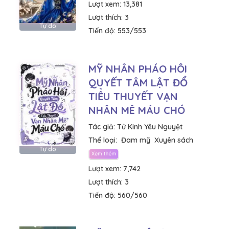
Lượt xem:
13,381
Lượt thích:
3
Tự do
Tiến độ:
553/553
MỸ NHÂN PHÁO HÔI
QUYẾT TÂM LẬT ĐỔ
TIỂU THUYẾT VẠN
NHÂN MÊ MÁU CHÓ
Tác giả:
Tử Kinh Yêu Nguyệt
Thể loại:
Đam mỹ
Xuyên sách
Tự do
Lượt xem:
7,742
Lượt thích:
3
Tiến độ:
560/560