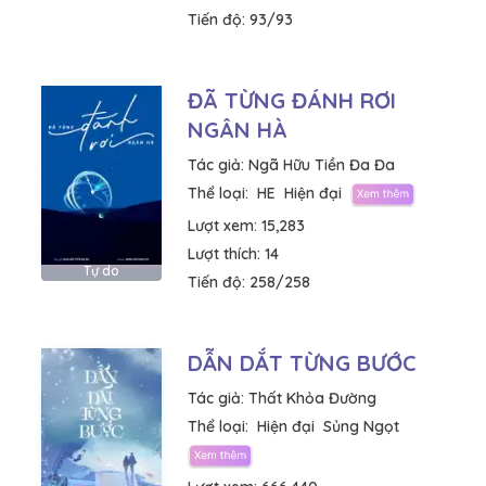
Tiến độ:
93/93
ĐÃ TỪNG ĐÁNH RƠI
NGÂN HÀ
Tác giả:
Ngã Hữu Tiền Đa Đa
Thể loại:
HE
Hiện đại
Lượt xem:
15,283
Lượt thích:
14
Tự do
Tiến độ:
258/258
DẪN DẮT TỪNG BƯỚC
Tác giả:
Thất Khỏa Đường
Thể loại:
Hiện đại
Sủng Ngọt