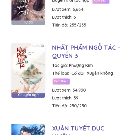
Duyên trời tác hợp
Lượt xem:
6,664
Lượt thích:
6
Tự do
Tiến độ:
255/255
NHẤT PHẨM NGỖ TÁC -
QUYỂN 3
Tác giả:
Phượng Kim
Thể loại:
Cổ đại
Xuyên không
Lượt xem:
54,930
Chuyển ngữ
Lượt thích:
39
Tiến độ:
250/250
XUÂN TUYẾT DỤC