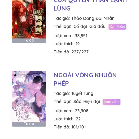
LÙNG
Tác giả:
Thảo Đăng Đại Nhân
Thể loại:
Cổ đại
Gia đấu
Lượt xem:
38,851
Tự do
Lượt thích:
19
Tiến độ:
227/227
NGOÀI VÒNG KHUÔN
PHÉP
Tác giả:
Tuyết Tùng
Thể loại:
Sắc
Hiện đại
Lượt xem:
23,308
Lượt thích:
22
Tự do
Tiến độ:
101/101