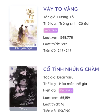
VÁY TƠ VÀNG
Tác giả:
Đường Tô
Thể loại:
Trùng sinh
Cổ đại
Lượt xem:
548,778
Lượt thích:
392
Chuyển ngữ
Tiến độ:
247/247
CỐ TÌNH NHÚNG CHÀM
Tác giả:
Dearfairy
Thể loại:
Hào môn thế gia
Hiện đại
Lượt xem:
65,159
Lượt thích:
16
Tự do
Tiến độ:
190/190