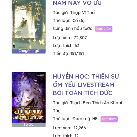
NĂM NAY VÔ ƯU
Tác giả:
Thập Vĩ Thố
Thể loại:
Cổ đại
Cung đình hầu tước
Lượt xem:
72,807
Lượt thích:
63
Chuyển ngữ
Tiến độ:
151/151
HUYỀN HỌC: THIÊN SƯ
ỐM YẾU LIVESTREAM
BÓI TOÁN TÍCH ĐỨC
Tác giả:
Trạch Béo Thích Ăn Khoai
Tây
Thể loại:
Đam mỹ
HE
Tự do
Lượt xem:
12,266
Lượt thích:
12