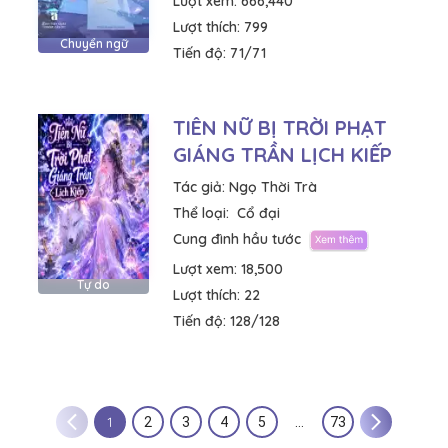
Lượt xem:
666,440
Lượt thích:
799
Chuyển ngữ
Tiến độ:
71/71
TIÊN NỮ BỊ TRỜI PHẠT
GIÁNG TRẦN LỊCH KIẾP
Tác giả:
Ngọ Thời Trà
Thể loại:
Cổ đại
Cung đình hầu tước
Lượt xem:
18,500
Tự do
Lượt thích:
22
Tiến độ:
128/128
1
2
3
4
5
…
73