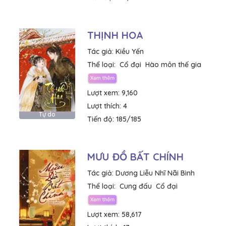
THỊNH HOA
Tác giả:
Kiều Yến
Thể loại:
Cổ đại
Hào môn thế gia
Lượt xem:
9,160
Lượt thích:
4
Tự do
Tiến độ:
185/185
MƯU ĐỒ BẤT CHÍNH
Tác giả:
Dương Liễu Nhĩ Nãi Bình
Thể loại:
Cung đấu
Cổ đại
Lượt xem:
58,617