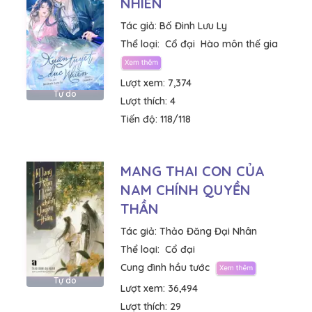
NHIÊN
Tác giả:
Bố Đinh Lưu Ly
Thể loại:
Cổ đại
Hào môn thế gia
Lượt xem:
7,374
Tự do
Lượt thích:
4
Tiến độ:
118/118
MANG THAI CON CỦA
NAM CHÍNH QUYỀN
THẦN
Tác giả:
Thảo Đăng Đại Nhân
Thể loại:
Cổ đại
Cung đình hầu tước
Tự do
Lượt xem:
36,494
Lượt thích:
29