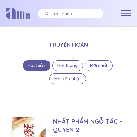
TRUYỆN HOÀN
Hot tuần
Hot tháng
Mới nhất
Mới cập nhật
NHẤT PHẨM NGỖ TÁC -
QUYỂN 2