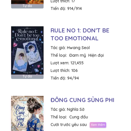
Lượt thích:
17
Tự do
Tiến độ:
914/914
RULE NO 1: DON'T BE
TOO EMOTIONAL
Tác giả:
Hwang Seol
Thể loại:
Đam mỹ
Hiện đại
Lượt xem:
121,455
Lượt thích:
106
Tự do
Tiến độ:
94/94
ĐÔNG CUNG SỦNG PHI
Tác giả:
Nghĩa Sở
Thể loại:
Cung đấu
Cưới trước yêu sau