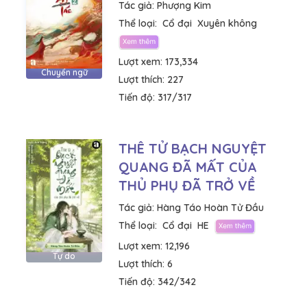
Tác giả:
Phượng Kim
Thể loại:
Cổ đại
Xuyên không
Lượt xem:
173,334
Chuyển ngữ
Lượt thích:
227
Tiến độ:
317/317
THÊ TỬ BẠCH NGUYỆT
QUANG ĐÃ MẤT CỦA
THỦ PHỤ ĐÃ TRỞ VỀ
Tác giả:
Hàng Táo Hoàn Tử Đầu
Thể loại:
Cổ đại
HE
Lượt xem:
12,196
Tự do
Lượt thích:
6
Tiến độ:
342/342