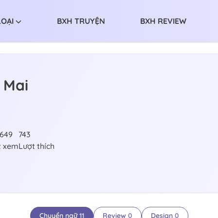
LOẠI
BXH TRUYỆN
BXH REVIEW
 Mai
,649
743
t xem
Lượt thích
Chuyển ngữ
11
Review
0
Design
0