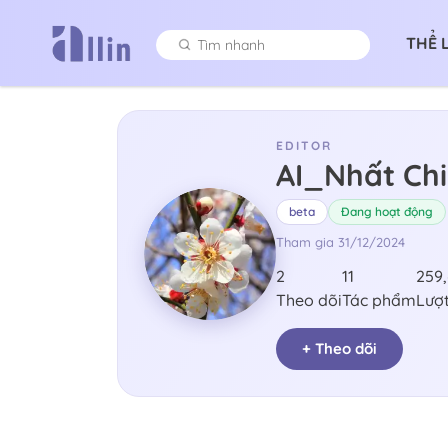
THỂ 
EDITOR
AI_Nhất Chi
beta
Đang hoạt động
Tham gia
31/12/2024
2
11
259
Theo dõi
Tác phẩm
Lượ
+ Theo dõi