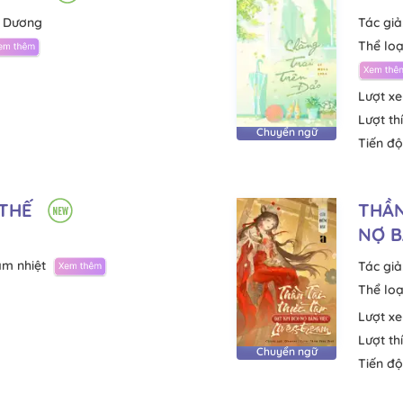
 Dương
Tác giả
Thể loạ
Lượt x
Lượt th
Chuyển ngữ
Tiến độ
THẾ
THẦN
NỢ B
m nhiệt
Tác giả
Thể loạ
Lượt x
Lượt th
Chuyển ngữ
Tiến độ