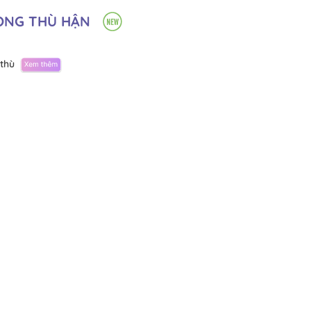
ONG THÙ HẬN
thù
— Đã hết —
BÌNH LUẬN