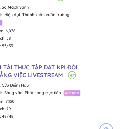
:
Sơ Mạch Sanh
i:
Hiện đại
Thanh xuân vườn trường
em:
6,038
ích:
58
:
53/53
 TÀI THỰC TẬP ĐẠT KPI ĐÒI
ẰNG VIỆC LIVESTREAM
:
Cửu Điểm Hậu
i:
Sảng văn
Phát sóng trực tiếp
em:
7,150
ích:
79
:
48/48