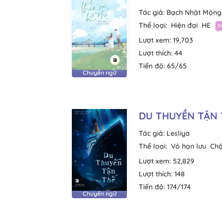
Tác giả:
Bạch Nhật Mộng
Thể loại:
Hiện đại
HE
Lượt xem:
19,703
Lượt thích:
44
Tiến độ:
65/65
Chuyển ngữ
DU THUYỀN TẬN 
Tác giả:
Lesliya
Thể loại:
Vô hạn lưu
Chậ
Lượt xem:
52,829
Lượt thích:
148
Tiến độ:
174/174
Chuyển ngữ