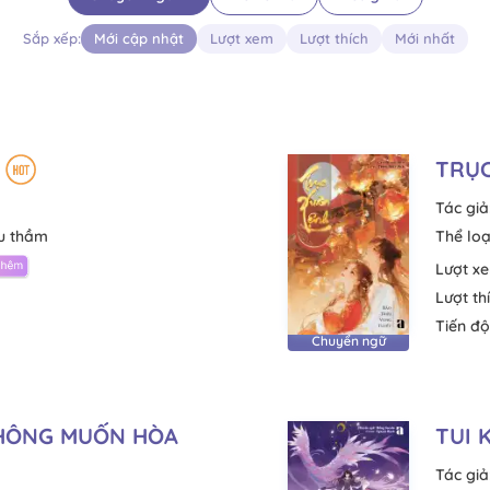
Sắp xếp:
Mới cập nhật
Lượt xem
Lượt thích
Mới nhất
TRỤC
Tác giả
u thầm
Thể loạ
Lượt x
Lượt th
Tiến độ
Chuyển ngữ
KHÔNG MUỐN HÒA
TUI 
Tác giả