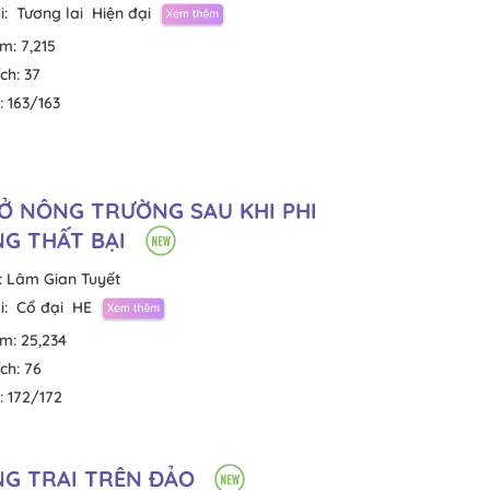
i:
Tương lai
Hiện đại
em:
7,215
ích:
37
:
163/163
Ở NÔNG TRƯỜNG SAU KHI PHI
G THẤT BẠI
:
Lâm Gian Tuyết
i:
Cổ đại
HE
em:
25,234
ích:
76
:
172/172
G TRAI TRÊN ĐẢO