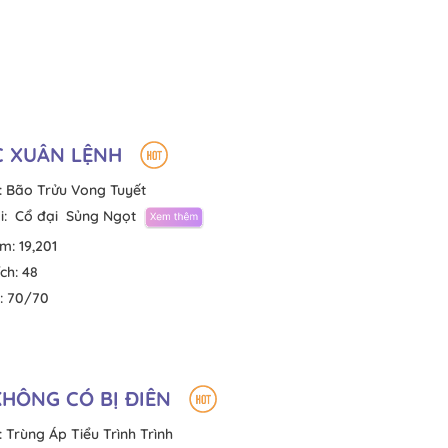
 XUÂN LỆNH
:
Bão Trửu Vong Tuyết
i:
Cổ đại
Sủng Ngọt
em:
19,201
ích:
48
:
70/70
KHÔNG CÓ BỊ ĐIÊN
:
Trùng Áp Tiểu Trình Trình