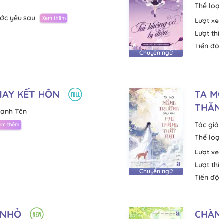
Thể loạ
ước yêu sau
Lượt x
Lượt th
Tiến độ
Chuyển ngữ
NAY KẾT HÔN
TA M
THĂN
Thanh Tân
Tác giả
Thể loạ
Lượt x
Lượt th
Chuyển ngữ
Tiến độ
 NHỎ
CHÀN