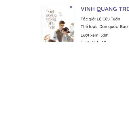
VINH QUANG TR
Tác giả:
Lý Cửu Tuấn
Thể loại:
Dân quốc
Báo 
Lượt xem:
5,181
Lượt thích:
77
Tiến độ:
37/37
Chuyển ngữ