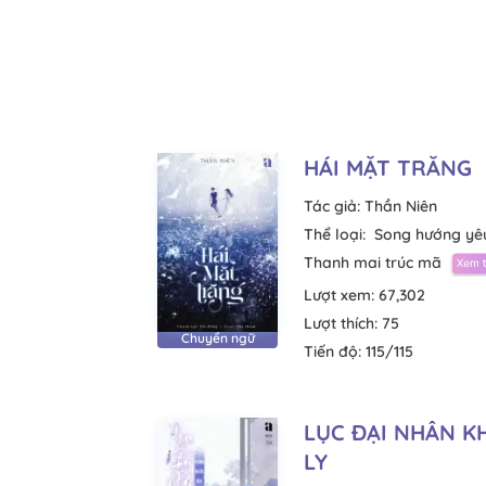
HÁI MẶT TRĂNG
Tác giả:
Thần Niên
Thể loại:
Song hướng yê
Thanh mai trúc mã
Lượt xem:
67,302
Lượt thích:
75
Chuyển ngữ
Tiến độ:
115/115
LỤC ĐẠI NHÂN 
LY