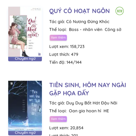
QUÝ CÔ HOẠT NGÔN
Tác giả:
Cô Nương Đừng Khóc
Thể loại:
Boss - nhân viên
Công sở
Lượt xem:
158,723
Lượt thích:
479
Chuyển ngữ
Tiến độ:
144/144
TIÊN SINH, HÔM NAY NGÀI
GẶP HỌA ĐẤY
Tác giả:
Duy Duy Bất Hát Đậu Nãi
Thể loại:
Oan gia hoan hỉ
HE
Lượt xem:
20,854
Chuyển ngữ
Lượt thích:
201