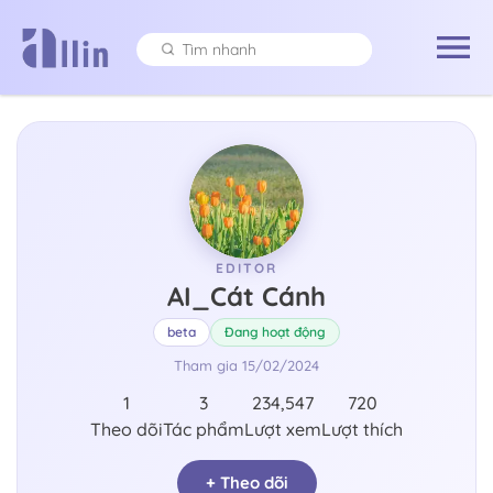
EDITOR
AI_Cát Cánh
beta
Đang hoạt động
Tham gia
15/02/2024
1
3
234,547
720
Theo dõi
Tác phẩm
Lượt xem
Lượt thích
+ Theo dõi