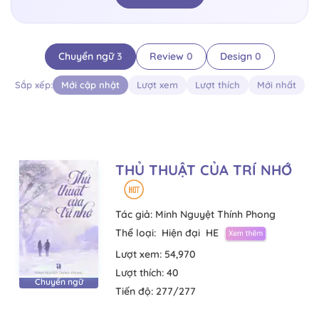
Chuyển ngữ
3
Review
0
Design
0
Sắp xếp:
Mới cập nhật
Lượt xem
Lượt thích
Mới nhất
THỦ THUẬT CỦA TRÍ NHỚ
Tác giả:
Minh Nguyệt Thính Phong
Thể loại:
Hiện đại
HE
Lượt xem:
54,970
Lượt thích:
40
Chuyển ngữ
Tiến độ:
277/277