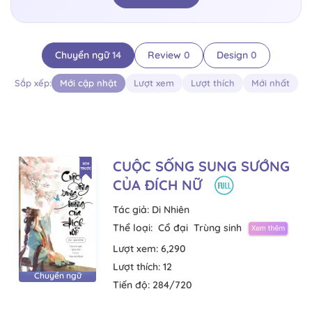
Chuyển ngữ
14
Review
0
Design
0
Sắp xếp:
Mới cập nhật
Lượt xem
Lượt thích
Mới nhất
CUỘC SỐNG SUNG SƯỚNG
CỦA ĐÍCH NỮ
Tác giả:
Di Nhiên
Thể loại:
Cổ đại
Trùng sinh
Lượt xem:
6,290
Lượt thích:
12
Chuyển ngữ
Tiến độ:
284/720