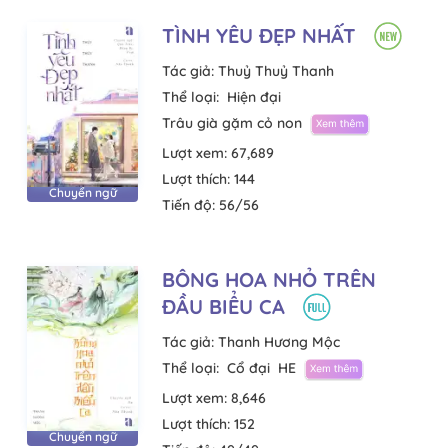
TÌNH YÊU ĐẸP NHẤT
Tác giả:
Thuỷ Thuỷ Thanh
Thể loại:
Hiện đại
Trâu già gặm cỏ non
Lượt xem:
67,689
Lượt thích:
144
Chuyển ngữ
Tiến độ:
56/56
BÔNG HOA NHỎ TRÊN
ĐẦU BIỂU CA
Tác giả:
Thanh Hương Mộc
Thể loại:
Cổ đại
HE
Lượt xem:
8,646
Lượt thích:
152
Chuyển ngữ