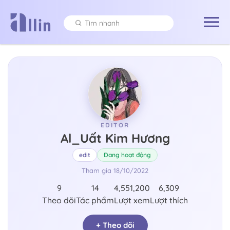
EDITOR
Al_Uất Kim Hương
edit
Đang hoạt động
Tham gia
18/10/2022
9
14
4,551,200
6,309
Theo dõi
Tác phẩm
Lượt xem
Lượt thích
+ Theo dõi