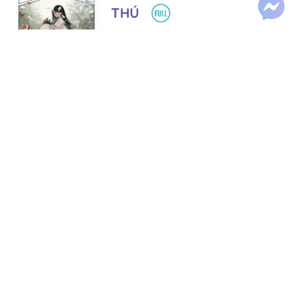
THÚ
Tác giả:
Trương Tảo Canh
Thể loại:
HE
Hiện đại
Lượt xem:
110,696
Chuyển ngữ
Lượt thích:
448
Tiến độ:
107/107
BÌNH LUẬN
ĐỘC SỦNG
Tác giả:
Hi Vân
Thể loại:
Cổ đại
HE
Lượt xem:
150,432
Lượt thích:
405
Tiến độ:
50/50
Chuyển ngữ