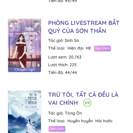
Tiến độ:
49/49
PHÒNG LIVESTREAM BẮT
QUỶ CỦA SƠN THẦN
Tác giả:
Sinh Sa
Thể loại:
Hiện đại
HE
Lượt xem:
20,763
Lượt thích:
225
Chuyển ngữ
Tiến độ:
44/44
TRỪ TÔI, TẤT CẢ ĐỀU LÀ
VAI CHÍNH
Tác giả:
Tòng Ôn
Thể loại:
Huyền huyễn
Hài hước