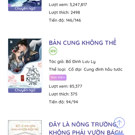
Lượt xem:
3,247,817
Chuyển ngữ
Lượt thích:
2498
Tiến độ:
146/146
BẢN CUNG KHÔNG THỂ
Tác giả:
Bố Đinh Lưu Ly
Thể loại:
Cổ đại
Cung đình hầu tước
Lượt xem:
85,377
Chuyển ngữ
Lượt thích:
375
Tiến độ:
94/94
ĐÂY LÀ NÔNG TRƯỜNG,
KHÔNG PHẢI VƯỜN BÁCH