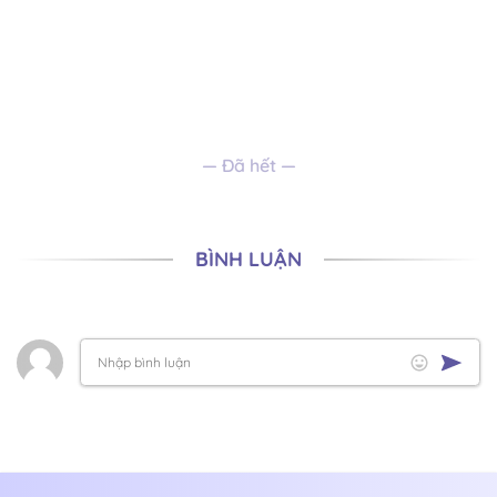
— Đã hết —
BÌNH LUẬN