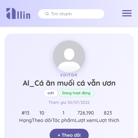
EDITOR
Al_Cá ăn muối cá vẫn ươn
edit
Đang hoạt động
Tham gia
30/07/2022
#13
10
1
726,190
823
Hạng
Theo dõi
Tác phẩm
Lượt xem
Lượt thích
+ Theo dõi