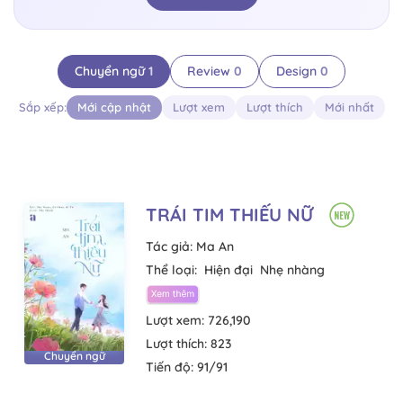
Chuyển ngữ
1
Review
0
Design
0
Sắp xếp:
Mới cập nhật
Lượt xem
Lượt thích
Mới nhất
TRÁI TIM THIẾU NỮ
Tác giả:
Ma An
Thể loại:
Hiện đại
Nhẹ nhàng
Lượt xem:
726,190
Lượt thích:
823
Chuyển ngữ
Tiến độ:
91/91