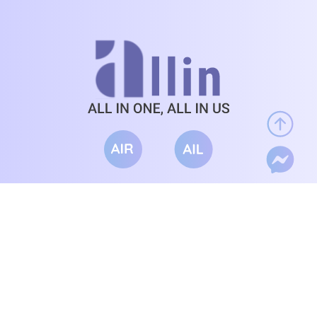
BÁO LỖI
HƯỚNG DẪN
TERMS & CONDITIONS
THÔNG TIN
Công ty TNHH thương mại dịch vụ truyền thông đa